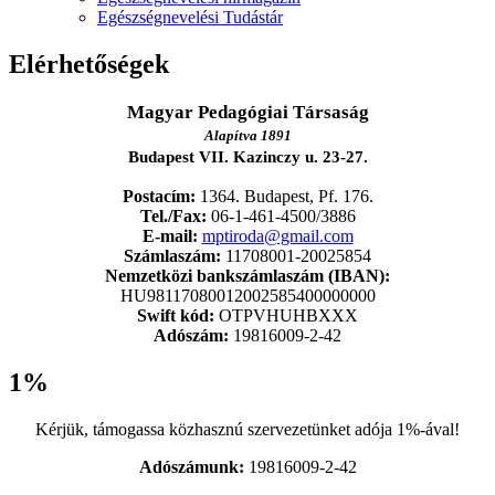
Egészségnevelési Tudástár
Elérhetőségek
Magyar Pedagógiai Társaság
Alapítva 1891
Budapest VII. Kazinczy u. 23-27.
Postacím:
1364. Budapest, Pf. 176.
Tel./Fax:
06-1-461-4500/3886
E-mail:
mptiroda@gmail.com
Számlaszám:
11708001-20025854
Nemzetközi bankszámlaszám (IBAN):
HU98117080012002585400000000
Swift kód:
OTPVHUHBXXX
Adószám:
19816009-2-42
1%
Kérjük, támogassa közhasznú szervezetünket adója 1%-ával!
Adószámunk:
19816009-2-42