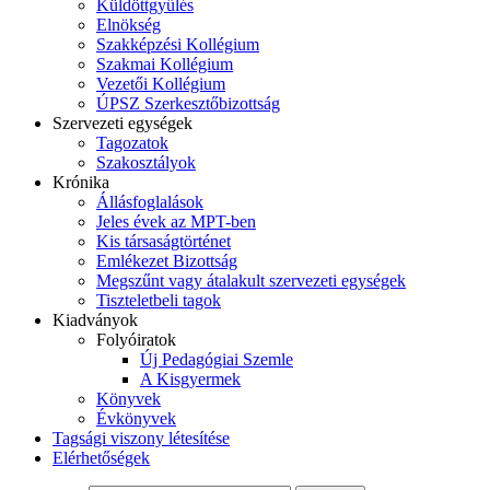
Küldöttgyűlés
Elnökség
Szakképzési Kollégium
Szakmai Kollégium
Vezetői Kollégium
ÚPSZ Szerkesztőbizottság
Szervezeti egységek
Tagozatok
Szakosztályok
Krónika
Állásfoglalások
Jeles évek az MPT-ben
Kis társaságtörténet
Emlékezet Bizottság
Megszűnt vagy átalakult szervezeti egységek
Tiszteletbeli tagok
Kiadványok
Folyóiratok
Új Pedagógiai Szemle
A Kisgyermek
Könyvek
Évkönyvek
Tagsági viszony létesítése
Elérhetőségek