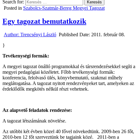
Search for:
Posted in
Szabolcs-Szatmár-Bereg Megyei Tagozat
Egy tagozat bemutatkozik
Author:
Trencsényi László
Published Date:
2011. február 08.
}
Tevékenységi formák:
A megyei tagozat önálló programokkal és társrendezésekkel segíti a
megyei pedagógiai közéletet. Főbb tevékenységi formák:
konferencia, felolvasó ülés, könyvbemutató, szakmai műhely
meglátogatása. A tagozat nyitott rendezvényeket tart, amelyeken az
érdeklődők megkötés nélkül részt vehetnek.
Az alapvető feladatok rendezése:
A tagozat létszámának növelése.
Az utóbbi két évben közel 40 fővel növekedtünk. 2009-ben 26 főt,
2010-ben 12 főt szerveztünk be tagjaink közé.
2011-ben a