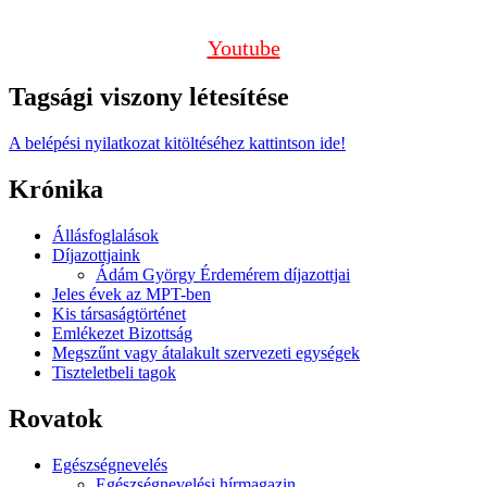
Youtube
Tagsági viszony létesítése
A belépési nyilatkozat kitöltéséhez kattintson ide!
Krónika
Állásfoglalások
Díjazottjaink
Ádám György Érdemérem díjazottjai
Jeles évek az MPT-ben
Kis társaságtörténet
Emlékezet Bizottság
Megszűnt vagy átalakult szervezeti egységek
Tiszteletbeli tagok
Rovatok
Egészségnevelés
Egészségnevelési hírmagazin