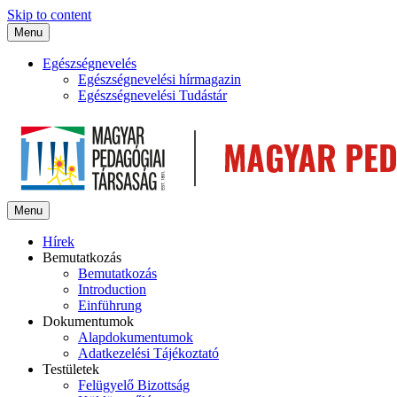
Skip to content
Menu
Egészségnevelés
Egészségnevelési hírmagazin
Egészségnevelési Tudástár
Menu
Hírek
Bemutatkozás
Bemutatkozás
Introduction
Einführung
Dokumentumok
Alapdokumentumok
Adatkezelési Tájékoztató
Testületek
Felügyelő Bizottság