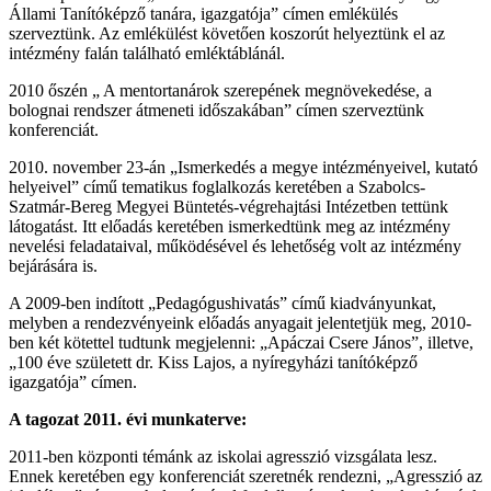
Állami Tanítóképző tanára, igazgatója” címen emlékülés
szerveztünk. Az emlékülést követően koszorút helyeztünk el az
intézmény falán található emléktáblánál.
2010 őszén „ A mentortanárok szerepének megnövekedése, a
bolognai rendszer átmeneti időszakában” címen szerveztünk
konferenciát.
2010. november 23-án „Ismerkedés a megye intézményeivel, kutató
helyeivel” című tematikus foglalkozás keretében a Szabolcs-
Szatmár-Bereg Megyei Büntetés-végrehajtási Intézetben tettünk
látogatást. Itt előadás keretében ismerkedtünk meg az intézmény
nevelési feladataival, működésével és lehetőség volt az intézmény
bejárására is.
A 2009-ben indított „Pedagógushivatás” című kiadványunkat,
melyben a rendezvényeink előadás anyagait jelentetjük meg, 2010-
ben két kötettel tudtunk megjelenni: „Apáczai Csere János”, illetve,
„100 éve született dr. Kiss Lajos, a nyíregyházi tanítóképző
igazgatója” címen.
A tagozat 2011. évi munkaterve:
2011-ben központi témánk az iskolai agresszió vizsgálata lesz.
Ennek keretében egy konferenciát szeretnék rendezni, „Agresszió az