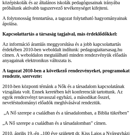
középiskolák és az általános iskolák pedagógusainak irányába
próbálunk aktívabb tagszervező tevékenységet kifejteni.
A folytonosság fenntartása, a tagozat folytatható hagyományainak
ápolása.
Kapcsolattartás a társaság tagjaival, más érdeklődőkkel:
Az információ áramlás meggyorsítása és a jobb kapcsolattartás
érdekében 2010-ben weboldalt indítunk: pedagogiaitarsasag.hu
címen. A weboldalon megtalálható minden rendezvényük előadás
anyagainak elektronikus változata is.
A tagozat 2010-ben a következő rendezvényeket, programokat
rendezte, szervezte:
2010-ben központi témánk a Nők és a társadalom kapcsolatának
vizsgálata volt. Ennek keretében két konferenciát tartottunk. Az
egyik rendezvényt tavasszal egyházi, a másodikat ősszel,
neveléstudományi előadók meghívásával rendeztük.
„A Nő szerepe a családban és a társadalomban, a Biblia tükrében”
„A Nő szerepe a családban és a társadalomban” címen.
2010. április 19.-én „100 éve született dr. Kiss Lajos a Nyíregyházi