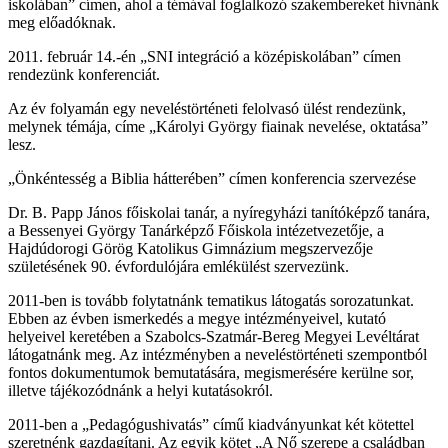
iskolában” címen, ahol a témával foglalkozó szakembereket hívnánk
meg előadóknak.
2011. február 14.-én „SNI integráció a középiskolában” címen
rendezünk konferenciát.
Az év folyamán egy neveléstörténeti felolvasó ülést rendezünk,
melynek témája, címe „Károlyi György fiainak nevelése, oktatása”
lesz.
„Önkéntesség a Biblia hátterében” címen konferencia szervezése
Dr. B. Papp János főiskolai tanár, a nyíregyházi tanítóképző tanára,
a Bessenyei György Tanárképző Főiskola intézetvezetője, a
Hajdúdorogi Görög Katolikus Gimnázium megszervezője
születésének 90. évfordulójára emlékülést szervezünk.
2011-ben is tovább folytatnánk tematikus látogatás sorozatunkat.
Ebben az évben ismerkedés a megye intézményeivel, kutató
helyeivel keretében a Szabolcs-Szatmár-Bereg Megyei Levéltárat
látogatnánk meg. Az intézményben a neveléstörténeti szempontból
fontos dokumentumok bemutatására, megismerésére kerülne sor,
illetve tájékozódnánk a helyi kutatásokról.
2011-ben a „Pedagógushivatás” című kiadványunkat két kötettel
szeretnénk gazdagítani. Az egyik kötet „A Nő szerepe a családban