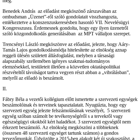
meg.
Benedek András az előadást megköszönő zárszavában az
ombudsman „Üzenet”-ről szóló gondolatait visszhangozta,
emlékeztetve a konszenzuskeresésben hasonló VII. Nevelésügyi
Kongresszusra. Érdemesnek gondolta, hogy egy ilyen üzenetről
szóló közgondolkodás generálásában az MPT vállaljon szerepet.
Trencsényi László megköszönve az előadást, jelezte, hogy Aáry-
Tamás Lajos gondolkodásmódja hitelesítette az elnökség aznap
reggeli ülésén született állásfoglalást, melyben a társasági
alapszabály szellemében igényes szakmai-tudományos
elemzésekkel, testületeit illetően a közvetlen oktatáspolitikai
részvételtől távolságot tartva vegyen részt abban a „vibrálásban”,
melyről az előadó is beszámolt.
II.
Fábry Béla a vezetői kollégium előtt ismertette a szervezeti egységek
beszámolóinak és terveinek tapasztalatait. Nyugtázta, hogy egy
szervezeti egység jelezte felszámolásának veszélyét, 5 szervezeti
egység szóban számolt be tevékenységéről s a tervekről vagy
egészségügyi okokból kért haladékot. 3 szervezeti egységtől nem
érkezett beszámoló. Az elnökség megköszöni a többieknek
(összesen 48 szervezeti egységet tartunk számon) a gondos
tervezőmunkát. Üdvözölte a 2015-ben alakult két új szakosztályt, a