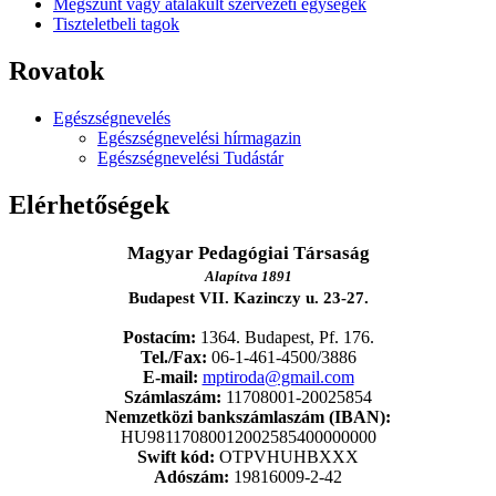
Megszűnt vagy átalakult szervezeti egységek
Tiszteletbeli tagok
Rovatok
Egészségnevelés
Egészségnevelési hírmagazin
Egészségnevelési Tudástár
Elérhetőségek
Magyar Pedagógiai Társaság
Alapítva 1891
Budapest VII. Kazinczy u. 23-27.
Postacím:
1364. Budapest, Pf. 176.
Tel./Fax:
06-1-461-4500/3886
E-mail:
mptiroda@gmail.com
Számlaszám:
11708001-20025854
Nemzetközi bankszámlaszám (IBAN):
HU98117080012002585400000000
Swift kód:
OTPVHUHBXXX
Adószám:
19816009-2-42