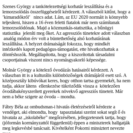
Szenes György a tankötelezettségi korhatár leszállítása és a
lemorzsolódás összefüggéseiről kérdezett. A válaszból kitűnt, hogy a
’kimaradókról’ nincs adat. Lám, az EU 2020 normáit is könnyebb
teljesíteni, hiszen a 16 éven feletti fiatalok már nem számítanak
lemorzsolódónak. Majd a közmunkás-statisztika, a bűnügyi
statisztika jeleníti meg őket. Az agressziós tünetekre adott válaszban
analóg módon érv volt a büntethetőség alsó korhatárának
leszállítása. A helyzet drámaiságát fokozza, hogy mindkét
intézkedés kapott pedagógus-támogatást, ette hivatkozhattak a
döntéshozók. Megállapította, hogy a kiszorítottak társadalmi
csoportjainak viszont nincs nyomásgyakorló képessége.
Molnár György a kötelező óvodázás hatásairól kérdezett. A
válaszban itt is a kulturális különbözőségek drámájáról esett szó. A
középosztály kibúvókat keres, hogy otthon tartsa gyermekét, ha nem
tudja, akkor látens ellenkezése tükröződik vissza a kötelezően
óvodábakényszerített gyerekek növekvő agressziós tüneteit. Már
nem a béke szigete az óvoda – mondta.
Fábry Béla az ombudsman-i hivatás életérzéseiről kérdezte a
vendéget, aki elmondta, hogy tapasztalatai szerint sokat segít ő és
hivatala az „iskolabéke” megőrzésében, jellegzetesnek tartja, hogy
(jóformán kormányzattól függetlenül) éppen a miniszterek hallgatják
meg legkevésbé tanácsait. Kivételként Pokorni minsiztert nevezte