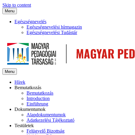
Skip to content
Menu
Egészségnevelés
Egészségnevelési hírmagazin
Egészségnevelési Tudástár
Menu
Hírek
Bemutatkozás
Bemutatkozás
Introduction
Einführung
Dokumentumok
Alapdokumentumok
Adatkezelési Tájékoztató
Testületek
Felügyelő Bizottság