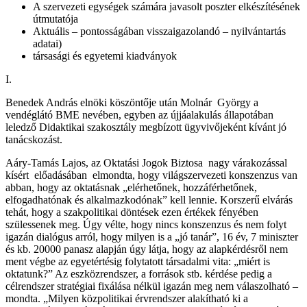
A szervezeti egységek számára javasolt poszter elkészítésének
útmutatója
Aktuális – pontosságában visszaigazolandó – nyilvántartás
adatai)
társasági és egyetemi kiadványok
I.
Benedek András elnöki köszöntője után Molnár György a
vendéglátó BME nevében, egyben az újjáalakulás állapotában
leledző Didaktikai szakosztály megbízott ügyvivőjeként kívánt jó
tanácskozást.
Aáry-Tamás Lajos, az Oktatási Jogok Biztosa nagy várakozással
kísért előadásában elmondta, hogy világszervezeti konszenzus van
abban, hogy az oktatásnak „elérhetőnek, hozzáférhetőnek,
elfogadhatónak és alkalmazkodónak” kell lennie. Korszerű elvárás
tehát, hogy a szakpolitikai döntések ezen értékek fényében
szülessenek meg. Úgy vélte, hogy nincs konszenzus és nem folyt
igazán dialógus arról, hogy milyen is a „jó tanár”, 16 év, 7 miniszter
és kb. 20000 panasz alapján úgy látja, hogy az alapkérdésről nem
ment végbe az egyetértésig folytatott társadalmi vita: „miért is
oktatunk?” Az eszközrendszer, a források stb. kérdése pedig a
célrendszer stratégiai fixálása nélkül igazán meg nem válaszolható –
mondta. „Milyen közpolitikai érvrendszer alakítható ki a