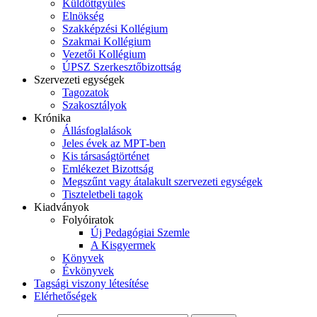
Küldöttgyűlés
Elnökség
Szakképzési Kollégium
Szakmai Kollégium
Vezetői Kollégium
ÚPSZ Szerkesztőbizottság
Szervezeti egységek
Tagozatok
Szakosztályok
Krónika
Állásfoglalások
Jeles évek az MPT-ben
Kis társaságtörténet
Emlékezet Bizottság
Megszűnt vagy átalakult szervezeti egységek
Tiszteletbeli tagok
Kiadványok
Folyóiratok
Új Pedagógiai Szemle
A Kisgyermek
Könyvek
Évkönyvek
Tagsági viszony létesítése
Elérhetőségek