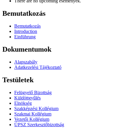
There are no upcoming események.
Bemutatkozás
Bemutatkozás
Introduction
Einführung
Dokumentumok
Alapszabály
Adatkezelési Tájékoztató
Testületek
Felügyelő Bizottság
Küldöttgyűlés
Elnökség
Szakképzési Kollégium
Szakmai Kollégium
Vezetői Kollégium
ÚPSZ Szerkesztőbizottság