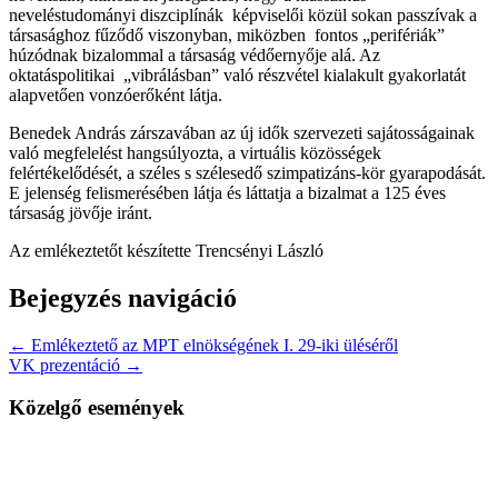
neveléstudományi diszciplínák képviselői közül sokan passzívak a
társasághoz fűződő viszonyban, miközben fontos „perifériák”
húzódnak bizalommal a társaság védőernyője alá. Az
oktatáspolitikai „vibrálásban” való részvétel kialakult gyakorlatát
alapvetően vonzóerőként látja.
Benedek András zárszavában az új idők szervezeti sajátosságainak
való megfelelést hangsúlyozta, a virtuális közösségek
felértékelődését, a széles s szélesedő szimpatizáns-kör gyarapodását.
E jelenség felismerésében látja és láttatja a bizalmat a 125 éves
társaság jövője iránt.
Az emlékeztetőt készítette Trencsényi László
Bejegyzés navigáció
← Emlékeztető az MPT elnökségének I. 29-iki üléséről
VK prezentáció →
Közelgő események