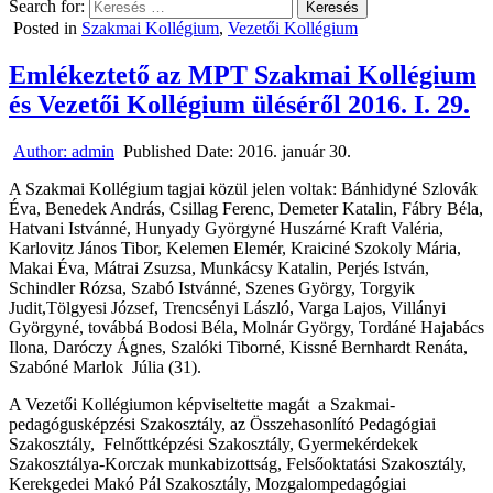
Search for:
Posted in
Szakmai Kollégium
,
Vezetői Kollégium
Emlékeztető az MPT Szakmai Kollégium
és Vezetői Kollégium üléséről 2016. I. 29.
Author:
admin
Published Date:
2016. január 30.
A Szakmai Kollégium tagjai közül jelen voltak: Bánhidyné Szlovák
Éva, Benedek András, Csillag Ferenc, Demeter Katalin, Fábry Béla,
Hatvani Istvánné, Hunyady Györgyné Huszárné Kraft Valéria,
Karlovitz János Tibor, Kelemen Elemér, Kraiciné Szokoly Mária,
Makai Éva, Mátrai Zsuzsa, Munkácsy Katalin, Perjés István,
Schindler Rózsa, Szabó Istvánné, Szenes György, Torgyik
Judit,Tölgyesi József, Trencsényi László, Varga Lajos, Villányi
Györgyné, továbbá Bodosi Béla, Molnár György, Tordáné Hajabács
Ilona, Daróczy Ágnes, Szalóki Tiborné, Kissné Bernhardt Renáta,
Szabóné Marlok Júlia (31).
A Vezetői Kollégiumon képviseltette magát a Szakmai-
pedagógusképzési Szakosztály, az Összehasonlító Pedagógiai
Szakosztály, Felnőttképzési Szakosztály, Gyermekérdekek
Szakosztálya-Korczak munkabizottság, Felsőoktatási Szakosztály,
Kerekgedei Makó Pál Szakosztály, Mozgalompedagógiai