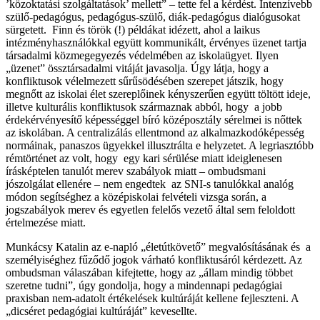
’közoktatási szolgáltatások’ mellett” – tette fel a kérdést. Intenzívebb
szülő-pedagógus, pedagógus-szülő, diák-pedagógus dialógusokat
sürgetett. Finn és török (!) példákat idézett, ahol a laikus
intézményhasználókkal együtt kommunikált, érvényes üzenet tartja
társadalmi közmegegyezés védelmében az iskolaügyet. Ilyen
„üzenet” össztársadalmi vitáját javasolja. Úgy látja, hogy a
konfliktusok vélelmezett sűrűsödésében szerepet játszik, hogy
megnőtt az iskolai élet szereplőinek kényszerűen együtt töltött ideje,
illetve kulturális konfliktusok származnak abból, hogy a jobb
érdekérvényesítő képességgel bíró középosztály sérelmei is nőttek
az iskolában. A centralizálás ellentmond az alkalmazkodóképesség
normáinak, panaszos ügyekkel illusztrálta e helyzetet. A legriasztóbb
rémtörténet az volt, hogy egy kari sérülése miatt ideiglenesen
írásképtelen tanulót merev szabályok miatt – ombudsmani
jószolgálat ellenére – nem engedtek az SNI-s tanulókkal analóg
módon segítséghez a középiskolai felvételi vizsga során, a
jogszabályok merev és egyetlen felelős vezető által sem feloldott
értelmezése miatt.
Munkácsy Katalin az e-napló „életútkövető” megvalósításának és a
személyiséghez fűződő jogok várható konfliktusáról kérdezett. Az
ombudsman válaszában kifejtette, hogy az „állam mindig többet
szeretne tudni”, úgy gondolja, hogy a mindennapi pedagógiai
praxisban nem-adatolt értékelések kultúráját kellene fejleszteni. A
„dicséret pedagógiai kultúráját” kevesellte.