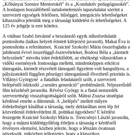
„Kőbányai Szenior Mentorokét” és a „Konduktív pedagógusokét”.
A honlapon hozzáférhető tartalomelemzés tapasztalatai szerint a
szervezeti egységek felelősen, hűséggel, integrációs lehetőségeket
kihasználva jelenítik meg a társasági küldetést és lehetőségeket. A
125 év jeligéje is erre kötelez.
A vitában Szabó Istvánné a beszámoló egyik stílusfordulatát
pontosította (laikus helyett érintett kifejezést javasolt), Makai Éva is
pontosította a referátumot, Kraiciné Szokolyi Mária összefoglalta a
jubileumi évvel összefüggő észrevételeket, Bodosi Béla a „kiemelt
helyszínek” mivolta iránt érdeklődött, az elnökségi válaszokban a
vidéki események fontossága melletti, mindenképpen erkölcsi
támogatás, kiemelt részvételt támogató figyelem volt hangsúlyos, a
pályázatoktól függően pénzügyi támogatásnál élvezhető prioritás is.
Villányi Györgyné a fiatalítás feladatairól szólt, a szervezeti
belépéstől ódzkodó „csendes generáció” problémáiról. Népszerűsítő
film készítését javasolta. Révész György is a fiatal nemzedék
szervezettségi visszafogottságáról szólt. Mátrai Zsuzsa stratégiai
kérdéssé emelte a dilemmát. A „belépés” mellett milyen
érdekeltséget kínálhat a társaság, mely deklaráltan nem lép fel
közvetlenül érdekvédelmi ill. politikai ügyekben? E kérdést
feszegette Kraiciné Szokolyi Mária is. Trencsényi László javasolta,
hogy a májusi küldöttgyűlésig érleljen a társaság e kérdésről
érvényes elemzést, közben jelezte, hogy a létszám óvatosan
növekszik, miközben jellegzetes, hogy a klasszikus