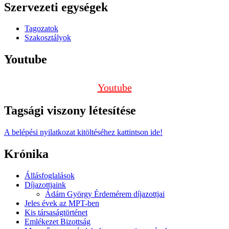
Szervezeti egységek
Tagozatok
Szakosztályok
Youtube
Youtube
Tagsági viszony létesítése
A belépési nyilatkozat kitöltéséhez kattintson ide!
Krónika
Állásfoglalások
Díjazottjaink
Ádám György Érdemérem díjazottjai
Jeles évek az MPT-ben
Kis társaságtörténet
Emlékezet Bizottság