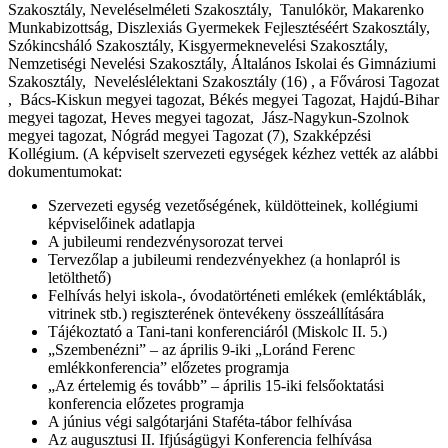
Szakosztály, Neveléselméleti Szakosztály, Tanulókör, Makarenko
Munkabizottság, Diszlexiás Gyermekek Fejlesztéséért Szakosztály,
Szókincsháló Szakosztály, Kisgyermeknevelési Szakosztály,
Nemzetiségi Nevelési Szakosztály, Általános Iskolai és Gimnáziumi
Szakosztály, Neveléslélektani Szakosztály (16) , a Fővárosi Tagozat
, Bács-Kiskun megyei tagozat, Békés megyei Tagozat, Hajdú-Bihar
megyei tagozat, Heves megyei tagozat, Jász-Nagykun-Szolnok
megyei tagozat, Nógrád megyei Tagozat (7), Szakképzési
Kollégium. (A képviselt szervezeti egységek kézhez vették az alábbi
dokumentumokat:
Szervezeti egység vezetőségének, küldötteinek, kollégiumi
képviselőinek adatlapja
A jubileumi rendezvénysorozat tervei
Tervezőlap a jubileumi rendezvényekhez (a honlapról is
letölthető)
Felhívás helyi iskola-, óvodatörténeti emlékek (emléktáblák,
vitrinek stb.) regiszterének öntevékeny összeállítására
Tájékoztató a Tani-tani konferenciáról (Miskolc II. 5.)
„Szembenézni” – az április 9-iki „Loránd Ferenc
emlékkonferencia” előzetes programja
„Az értelemig és tovább” – április 15-iki felsőoktatási
konferencia előzetes programja
A június végi salgótarjáni Staféta-tábor felhívása
Az augusztusi II. Ifjúságügyi Konferencia felhívása