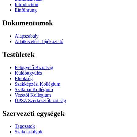
Introduction
Einführung
Dokumentumok
Alapszabály
Adatkezelési Tájékoztató
Testületek
Felügyelő Bizottság
Küldöttgyűlés
Elnökség
Szakképzési Kollégium
Szakmai Kollégium
Vezetői Kollégium
ÚPSZ Szerkesztőbizottság
Szervezeti egységek
Tagozatok
Szakosztályok