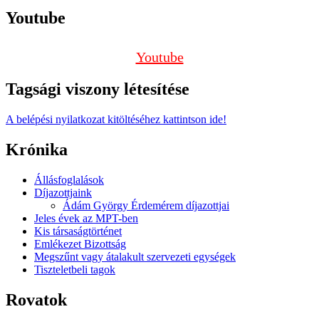
Youtube
Youtube
Tagsági viszony létesítése
A belépési nyilatkozat kitöltéséhez kattintson ide!
Krónika
Állásfoglalások
Díjazottjaink
Ádám György Érdemérem díjazottjai
Jeles évek az MPT-ben
Kis társaságtörténet
Emlékezet Bizottság
Megszűnt vagy átalakult szervezeti egységek
Tiszteletbeli tagok
Rovatok