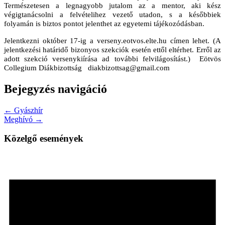
Természetesen a legnagyobb jutalom az a mentor, aki kész
végigtanácsolni a felvételihez vezető utadon, s a későbbiek
folyamán is biztos pontot jelenthet az egyetemi tájékozódásban.
Jelentkezni október 17-ig a verseny.eotvos.elte.hu címen lehet. (A
jelentkezési határidő bizonyos szekciók esetén ettől eltérhet. Erről az
adott szekció versenykiírása ad további felvilágosítást.)
Eötvös
Collegium Diákbizottság
diakbizottsag@gmail.com
Bejegyzés navigáció
← Gyászhír
Meghívó →
Közelgő események