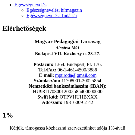
Egészségnevelés
Egészségnevelési hírmagazin
Egészségnevelési Tudástár
Elérhetőségek
Magyar Pedagógiai Társaság
Alapítva 1891
Budapest VII. Kazinczy u. 23-27.
Postacím:
1364. Budapest, Pf. 176.
Tel./Fax:
06-1-461-4500/3886
E-mail:
mptiroda@gmail.com
Számlaszám:
11708001-20025854
Nemzetközi bankszámlaszám (IBAN):
HU98117080012002585400000000
Swift kód:
OTPVHUHBXXX
Adószám:
19816009-2-42
1%
Kérjük, támogassa közhasznú szervezetünket adója 1%-ával!