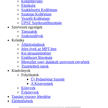
Küldöttgyűlés
Elnökség
Szakképzési Kollégium
Szakmai Kollégium
Vezetői Kollégium
ÚPSZ Szerkesztőbizottság
Szervezeti egységek
Tagozatok
Szakosztályok
Krónika
Állásfoglalások
Jeles évek az MPT-ben
Kis társaságtörténet
Emlékezet Bizottság
Megszűnt vagy átalakult szervezeti egységek
Tiszteletbeli tagok
Kiadványok
Folyóiratok
Új Pedagógiai Szemle
A Kisgyermek
Könyvek
Évkönyvek
Tagsági viszony létesítése
Elérhetőségek