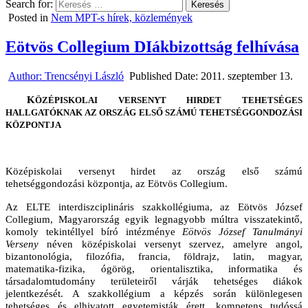
Search for:
Posted in
Nem MPT-s hírek, közlemények
Eötvös Collegium DIákbizottság felhívása
Author:
Trencsényi László
Published Date:
2011. szeptember 13.
K
ÖZÉPISKOLAI VERSENYT HIRDET TEHETSÉGES
HALLGATÓKNAK AZ ORSZÁG ELSŐ SZÁMÚ TEHETSÉGGONDOZÁSI
KÖZPONTJA
Középiskolai versenyt hirdet az ország első számú
tehetséggondozási központja, az Eötvös Collegium.
Az ELTE interdiszciplináris szakkollégiuma, az Eötvös József
Collegium, Magyarország egyik legnagyobb múltra visszatekintő,
komoly tekintéllyel bíró intézménye
Eötvös József Tanulmányi
Verseny
néven középiskolai versenyt szervez, amelyre angol,
bizantonológia, filozófia, francia, földrajz, latin, magyar,
matematika-fizika, ógörög, orientalisztika, informatika és
társadalomtudomány területeiről várják tehetséges diákok
jelentkezését. A szakkollégium a képzés során különlegesen
tehetséges és elhivatott egyetemisták érett, kompetens tudóssá