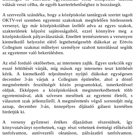
válását veszi célba, de egyéb karrierlehetőséghez is hozzásegít.
A szervezők szándéka, hogy a középiskolai tantárgyak szerint tagolt
OKTV-vel szemben egyetemi szakoknak megfelelően hirdessenek
versenyt, így már középiskolában ízelítőt adva az egyes szakok,
szakterületek képzési sajátosságaiból, ezzel könnyítve meg a
középiskolások pályaválasztását. Emellett természetesen a versenyen
kiemelkedő helyezést elérő legtehetségesebb diákokat az Eötvös
Collegium szakmai műhelyei személyre szabott tutorálással segítik
az egyetemre való bekerülésben.
Az első forduló októberben, az interneten zajlik. Egyes szekciók egy
esszé feltöltését várják, míg mások egy internetes teszt kitöltését
kérik. A kiemelkedő teljesítményt nyújtó diákokat egységesen
december 3-án várjuk a Collegium épületébe, ahol a döntő
megmérettetés feszültségét közös programokkal, ismerkedéssel
oldjuk. Ekképpen a középiskolások megismerkedhetnek több
egyetemistával, akik szívesen mesélnek az egyetemi életről, s
választott szak jellemzőiről. A megmérettetés végső sorrendjét még
aznap, december 3-án, ünnepélyes díjátadó gálaest keretében
hirdetjük ki.
A verseny győztesei értékes díjazásban részesülnek, így
könyvutalványt nyerhetnek, vagy részt vehetnek érettségi előkészítő
tanfolyamon, autóvezetői oktatáson, pályázatíró tanfolyamon.