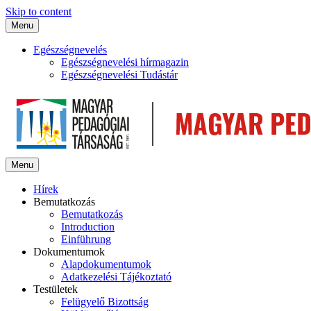
Skip to content
Menu
Egészségnevelés
Egészségnevelési hírmagazin
Egészségnevelési Tudástár
Menu
Hírek
Bemutatkozás
Bemutatkozás
Introduction
Einführung
Dokumentumok
Alapdokumentumok
Adatkezelési Tájékoztató
Testületek
Felügyelő Bizottság