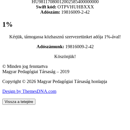
HU98117080012002585400000000
Swift kód:
OTPVHUHBXXX
Adószám:
19816009-2-42
1%
Kérjük, támogassa közhasznú szervezetünket adója 1%-ával!
Adószámunk:
19816009-2-42
Köszönjük!
© Minden jog fenntartva
Magyar Pedagógiai Társaság – 2019
Copyright © 2026 Magyar Pedagógiai Társaság honlapja
Design by ThemesDNA.com
Vissza a tetejére