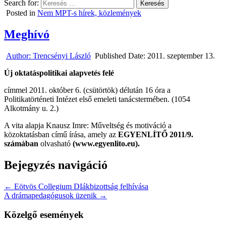
Search for:
Posted in
Nem MPT-s hírek, közlemények
Meghívó
Author:
Trencsényi László
Published Date:
2011. szeptember 13.
Új oktatáspolitikai alapvetés felé
címmel 2011. október 6. (csütörtök) délután 16 óra a
Politikatörténeti Intézet első emeleti tanácstermében. (1054
Alkotmány u. 2.)
A vita alapja Knausz Imre: Műveltség és motiváció a
közoktatásban című írása, amely az
EGYENLÍTŐ 2011/9.
számában
olvasható
(www.egyenlito.eu).
Bejegyzés navigáció
← Eötvös Collegium DIákbizottság felhívása
A drámapedagógusok üzenik →
Közelgő események