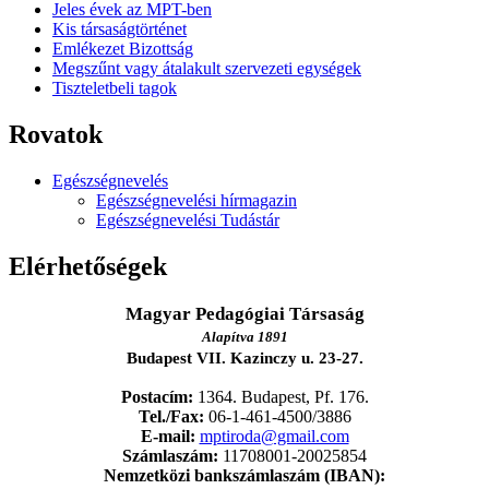
Jeles évek az MPT-ben
Kis társaságtörténet
Emlékezet Bizottság
Megszűnt vagy átalakult szervezeti egységek
Tiszteletbeli tagok
Rovatok
Egészségnevelés
Egészségnevelési hírmagazin
Egészségnevelési Tudástár
Elérhetőségek
Magyar Pedagógiai Társaság
Alapítva 1891
Budapest VII. Kazinczy u. 23-27.
Postacím:
1364. Budapest, Pf. 176.
Tel./Fax:
06-1-461-4500/3886
E-mail:
mptiroda@gmail.com
Számlaszám:
11708001-20025854
Nemzetközi bankszámlaszám (IBAN):