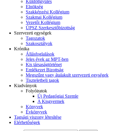
Küldöttgyűlés
Elnökség
Szakképzési Kollégium
Szakmai Kollégium
Vezetői Kollégium
ÚPSZ Szerkesztőbizottság
Szervezeti egységek
Tagozatok
Szakosztályok
Krónika
Állásfoglalások
Jeles évek az MPT-ben
Kis társaságtörténet
Emlékezet Bizottság
Megszűnt vagy átalakult szervezeti egységek
Tiszteletbeli tagok
Kiadványok
Folyóiratok
Új Pedagógiai Szemle
A Kisgyermek
Könyvek
Évkönyvek
Tagsági viszony létesítése
Elérhetőségek