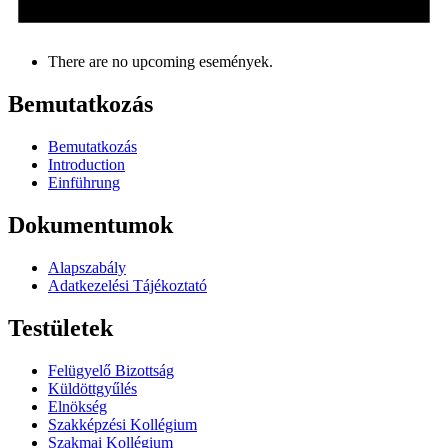
There are no upcoming események.
Bemutatkozás
Bemutatkozás
Introduction
Einführung
Dokumentumok
Alapszabály
Adatkezelési Tájékoztató
Testületek
Felügyelő Bizottság
Küldöttgyűlés
Elnökség
Szakképzési Kollégium
Szakmai Kollégium