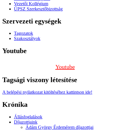
Vezetői Kollégium
ÚPSZ Szerkesztőbizottság
Szervezeti egységek
Tagozatok
Szakosztályok
Youtube
Youtube
Tagsági viszony létesítése
A belépési nyilatkozat kitöltéséhez kattintson ide!
Krónika
Állásfoglalások
Díjazottjaink
Ádám György Érdemérem díjazottjai