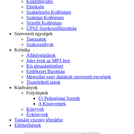
Küldöttgyűlés
Elnökség
Szakképzési Kollégium
Szakmai Kollégium
Vezetői Kollégium
ÚPSZ Szerkesztőbizottság
Szervezeti egységek
Tagozatok
Szakosztályok
Krónika
Állásfoglalások
Jeles évek az MPT-ben
Kis társaságtörténet
Emlékezet Bizottság
Megszűnt vagy átalakult szervezeti egységek
Tiszteletbeli tagok
Kiadványok
Folyóiratok
Új Pedagógiai Szemle
A Kisgyermek
Könyvek
Évkönyvek
Tagsági viszony létesítése
Elérhetőségek