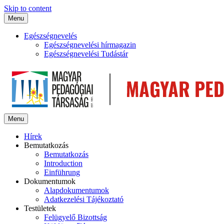
Skip to content
Menu
Egészségnevelés
Egészségnevelési hírmagazin
Egészségnevelési Tudástár
Menu
Hírek
Bemutatkozás
Bemutatkozás
Introduction
Einführung
Dokumentumok
Alapdokumentumok
Adatkezelési Tájékoztató
Testületek
Felügyelő Bizottság