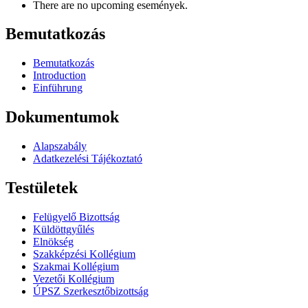
There are no upcoming események.
Bemutatkozás
Bemutatkozás
Introduction
Einführung
Dokumentumok
Alapszabály
Adatkezelési Tájékoztató
Testületek
Felügyelő Bizottság
Küldöttgyűlés
Elnökség
Szakképzési Kollégium
Szakmai Kollégium
Vezetői Kollégium
ÚPSZ Szerkesztőbizottság