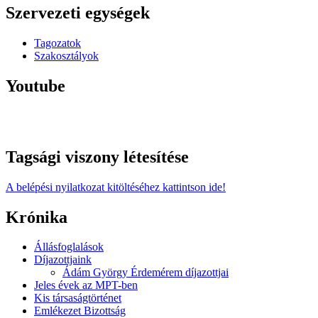
Szervezeti egységek
Tagozatok
Szakosztályok
Youtube
Tagsági viszony létesítése
A belépési nyilatkozat kitöltéséhez kattintson ide!
Krónika
Állásfoglalások
Díjazottjaink
Ádám György Érdemérem díjazottjai
Jeles évek az MPT-ben
Kis társaságtörténet
Emlékezet Bizottság