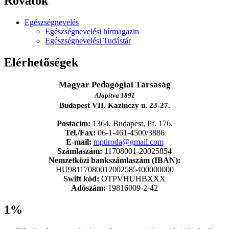
Rovatok
Egészségnevelés
Egészségnevelési hírmagazin
Egészségnevelési Tudástár
Elérhetőségek
Magyar Pedagógiai Társaság
Alapítva 1891
Budapest VII. Kazinczy u. 23-27.
Postacím:
1364. Budapest, Pf. 176.
Tel./Fax:
06-1-461-4500/3886
E-mail:
mptiroda@gmail.com
Számlaszám:
11708001-20025854
Nemzetközi bankszámlaszám (IBAN):
HU98117080012002585400000000
Swift kód:
OTPVHUHBXXX
Adószám:
19816009-2-42
1%