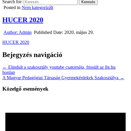
Search for:
Posted in
Nem kategorizált
HUCER 2020
Author:
Admin
Published Date:
2020. május 29.
HUCER 2020
Bejegyzés navigáció
← Elindult a szakosztály youtube csatornája, frissült az llg.hu
honlap
A Magyar Pedagógiai Társaság Gyermekérdekek Szakosztálya →
Közelgő események