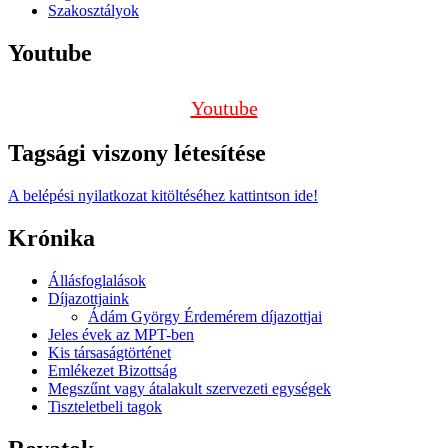
Szakosztályok
Youtube
Youtube
Tagsági viszony létesítése
A belépési nyilatkozat kitöltéséhez kattintson ide!
Krónika
Állásfoglalások
Díjazottjaink
Ádám György Érdemérem díjazottjai
Jeles évek az MPT-ben
Kis társaságtörténet
Emlékezet Bizottság
Megszűnt vagy átalakult szervezeti egységek
Tiszteletbeli tagok