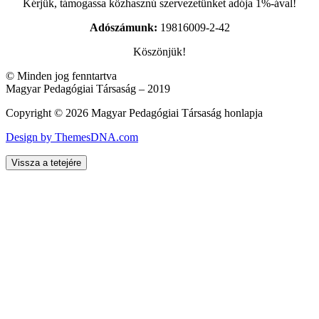
Kérjük, támogassa közhasznú szervezetünket adója 1%-ával!
Adószámunk:
19816009-2-42
Köszönjük!
© Minden jog fenntartva
Magyar Pedagógiai Társaság – 2019
Copyright © 2026 Magyar Pedagógiai Társaság honlapja
Design by ThemesDNA.com
Vissza a tetejére