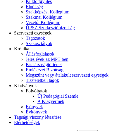
Küldöttgyűlés
Elnökség
Szakképzési Kollégium
Szakmai Kollégium
Vezetői Kollégium
ÚPSZ Szerkesztőbizottság
Szervezeti egységek
Tagozatok
Szakosztályok
Krónika
Állásfoglalások
Jeles évek az MPT-ben
Kis társaságtörténet
Emlékezet Bizottság
Megszűnt vagy átalakult szervezeti egységek
Tiszteletbeli tagok
Kiadványok
Folyóiratok
Új Pedagógiai Szemle
A Kisgyermek
Könyvek
Évkönyvek
Tagsági viszony létesítése
Elérhetőségek