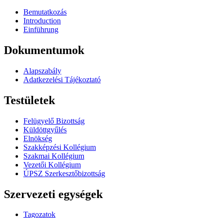
Bemutatkozás
Introduction
Einführung
Dokumentumok
Alapszabály
Adatkezelési Tájékoztató
Testületek
Felügyelő Bizottság
Küldöttgyűlés
Elnökség
Szakképzési Kollégium
Szakmai Kollégium
Vezetői Kollégium
ÚPSZ Szerkesztőbizottság
Szervezeti egységek
Tagozatok