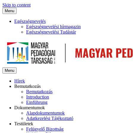
Skip to content
Menu
Egészségnevelés
Egészségnevelési hírmagazin
Egészségnevelési Tudástár
Menu
Hírek
Bemutatkozás
Bemutatkozás
Introduction
Einführung
Dokumentumok
Alapdokumentumok
Adatkezelési Tájékoztató
Testületek
Felügyelő Bizottság