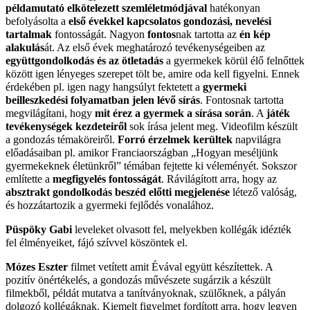
példamutató elkötelezett szemléletmódjával
hatékonyan
befolyásolta a
első évekkel kapcsolatos gondozási, nevelési
tartalmak
fontosságát. Nagyon
fontos
nak tartotta az
én kép
alakulás
át. Az első évek meghatározó tevékenységeiben az
együttgondolkodás és az ötletadás
a gyermekek körül élő felnőttek
között igen lényeges szerepet tölt be, amire oda kell figyelni. Ennek
érdekében pl. igen nagy hangsúlyt fektetett a
gyermeki
beilleszkedési folyamatban jelen lévő sírás
. Fontosnak tartotta
megvilágítani, hogy
mit érez a gyermek a sírása során
. A
játék
tevékenységek kezdeteiről
sok írása jelent meg. Videofilm készült
a gondozás témaköreiről.
Forró érzelmek kerültek
napvilágra
előadásaiban pl. amikor Franciaországban „Hogyan meséljünk
gyermekeknek életünkről” témában fejtette ki véleményét. Sokszor
említette a
megfigyelés fontosságát
. Rávilágított arra, hogy az
absztrakt gondolkodás beszéd előtti megjelenése
létező valóság,
és hozzátartozik a gyermeki fejlődés vonalához.
Püspöky Gabi
leveleket olvasott fel, melyekben kollégák idézték
fel élményeiket, fájó szívvel köszöntek el.
Mózes Eszter
filmet vetített amit Évával együtt készítettek. A
pozitív önértékelés, a gondozás művészete sugárzik a készült
filmekből, példát mutatva a tanítványoknak, szülőknek, a pályán
dolgozó kollégáknak. Kiemelt figyelmet fordított arra, hogy legyen