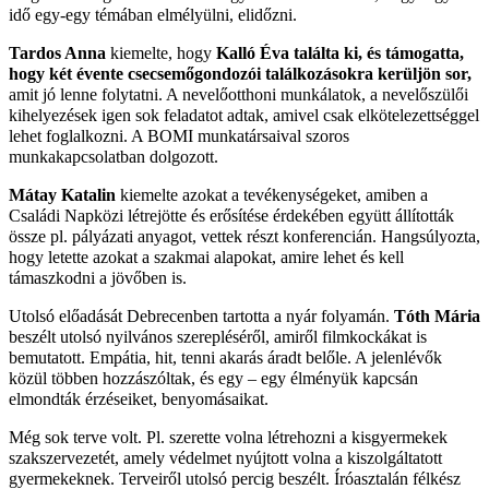
idő egy-egy témában elmélyülni, elidőzni.
Tardos Anna
kiemelte, hogy
Kalló Éva találta ki, és támogatta,
hogy két évente csecsemőgondozói találkozásokra kerüljön sor,
amit jó lenne folytatni. A nevelőotthoni munkálatok, a nevelőszülői
kihelyezések igen sok feladatot adtak, amivel csak elkötelezettséggel
lehet foglalkozni. A BOMI munkatársaival szoros
munkakapcsolatban dolgozott.
Mátay Katalin
kiemelte azokat a tevékenységeket, amiben a
Családi Napközi létrejötte és erősítése érdekében együtt állították
össze pl. pályázati anyagot, vettek részt konferencián. Hangsúlyozta,
hogy letette azokat a szakmai alapokat, amire lehet és kell
támaszkodni a jövőben is.
Utolsó előadását Debrecenben tartotta a nyár folyamán.
Tóth Mária
beszélt utolsó nyilvános szerepléséről, amiről filmkockákat is
bemutatott. Empátia, hit, tenni akarás áradt belőle. A jelenlévők
közül többen hozzászóltak, és egy – egy élményük kapcsán
elmondták érzéseiket, benyomásaikat.
Még sok terve volt. Pl. szerette volna létrehozni a kisgyermekek
szakszervezetét, amely védelmet nyújtott volna a kiszolgáltatott
gyermekeknek. Terveiről utolsó percig beszélt. Íróasztalán félkész