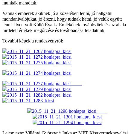
munkák maradtak.
Vannak emberek akiknek jó a közelében lenni, jó hallgatni
mondanivalójukat, jó érezni, hogy tudnak hatni, jó velük együtt
lenni. Ilyen volt Kálló Éva is. Emlékének továbbvitele és az általa
hirdetett értékek megőrzése és továbbadása feladatunk.
További képek a rendezvényről:
Lejegyezte: Villányi Györgyné Jutka az MPT Kisgyermeknevelési