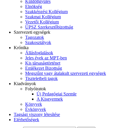
Küldöttgyűlés
Elnökség
Szakképzési Kollégium
Szakmai Kollégium
Vezetői Kollégium
ÚPSZ Szerkesztőbizottság
Szervezeti egységek
Tagozatok
Szakosztályok
Krónika
Állásfoglalások
Jeles évek az MPT-ben
Kis társaságtörténet
Emlékezet Bizottság
Megszűnt vagy átalakult szervezeti egységek
Tiszteletbeli tagok
Kiadványok
Folyóiratok
Új Pedagógiai Szemle
A Kisgyermek
Könyvek
Évkönyvek
Tagsági viszony létesítése
Elérhetőségek