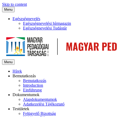
Skip to content
Menu
Egészségnevelés
Egészségnevelési hírmagazin
Egészségnevelési Tudástár
Menu
Hírek
Bemutatkozás
Bemutatkozás
Introduction
Einführung
Dokumentumok
Alapdokumentumok
Adatkezelési Tájékoztató
Testületek
Felügyelő Bizottság