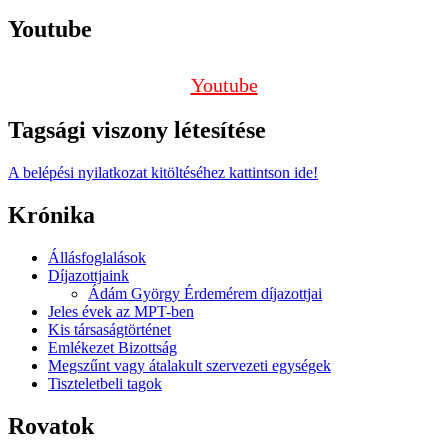
Youtube
Youtube
Tagsági viszony létesítése
A belépési nyilatkozat kitöltéséhez kattintson ide!
Krónika
Állásfoglalások
Díjazottjaink
Ádám György Érdemérem díjazottjai
Jeles évek az MPT-ben
Kis társaságtörténet
Emlékezet Bizottság
Megszűnt vagy átalakult szervezeti egységek
Tiszteletbeli tagok
Rovatok