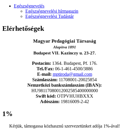
Egészségnevelés
Egészségnevelési hírmagazin
Egészségnevelési Tudástár
Elérhetőségek
Magyar Pedagógiai Társaság
Alapítva 1891
Budapest VII. Kazinczy u. 23-27.
Postacím:
1364. Budapest, Pf. 176.
Tel./Fax:
06-1-461-4500/3886
E-mail:
mptiroda@gmail.com
Számlaszám:
11708001-20025854
Nemzetközi bankszámlaszám (IBAN):
HU98117080012002585400000000
Swift kód:
OTPVHUHBXXX
Adószám:
19816009-2-42
1%
Kérjük, támogassa közhasznú szervezetünket adója 1%-ával!