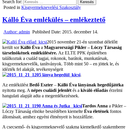
Search for:
Posted in
Kisgyermeknevelési Szakosztály
Kálló Éva emlékülés – emlékeztető
Author:
admin
Published Date:
2015. december 14.
2015 november 21-én szombat délelőtt
került sor
Kálló Éva
a
Magyarországi Pikler – Lóczy Társaság
társelnökének emlékülésére.
Az ELTE PPK épületében
találkoztak a család tagjai, rokonok, barátok, munkatársak,
kisgyermeknevelők, tanítványok. Több mint 50 – en jöttek le, és
idézték fel alakját, tevékenységeit
.
Az emlékülést
Bedő Eszter
–
Kálló Éva lányának hegedűjátéka
nyitotta meg. A
népes családi je
lenlét
és a
kiváló előadás
érzelmi
hangulati alapját adta a megemlékezésnek.
Tardos Anna
a Pikler –
Lóczy Társaság elnöke beszédében kiemelte
Éva életének
fontos
állomásait, amihez egyéni élményeit is hozzáfűzte.
A csecsemő- és kisgyermeknevelő szakma kiemelkedő szakemberre