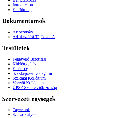
Bemutatkozás
Introduction
Einführung
Dokumentumok
Alapszabály
Adatkezelési Tájékoztató
Testületek
Felügyelő Bizottság
Küldöttgyűlés
Elnökség
Szakképzési Kollégium
Szakmai Kollégium
Vezetői Kollégium
ÚPSZ Szerkesztőbizottság
Szervezeti egységek
Tagozatok
Szakosztályok