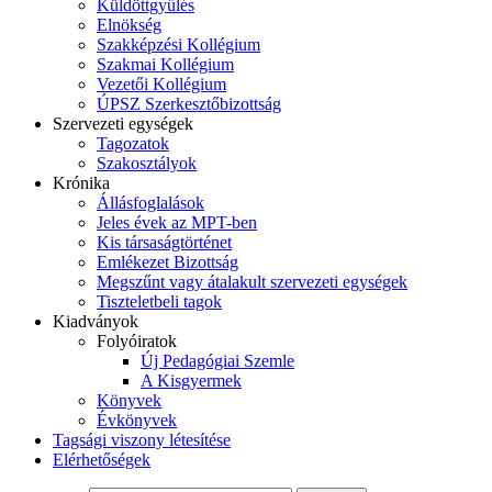
Küldöttgyűlés
Elnökség
Szakképzési Kollégium
Szakmai Kollégium
Vezetői Kollégium
ÚPSZ Szerkesztőbizottság
Szervezeti egységek
Tagozatok
Szakosztályok
Krónika
Állásfoglalások
Jeles évek az MPT-ben
Kis társaságtörténet
Emlékezet Bizottság
Megszűnt vagy átalakult szervezeti egységek
Tiszteletbeli tagok
Kiadványok
Folyóiratok
Új Pedagógiai Szemle
A Kisgyermek
Könyvek
Évkönyvek
Tagsági viszony létesítése
Elérhetőségek