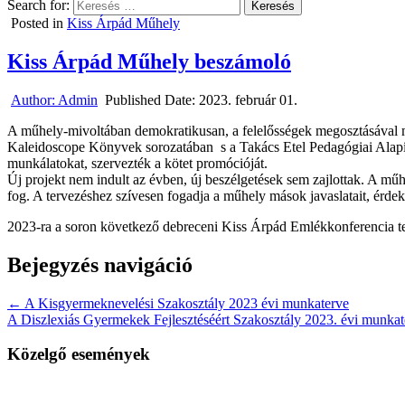
Search for:
Posted in
Kiss Árpád Műhely
Kiss Árpád Műhely beszámoló
Author:
Admin
Published Date:
2023. február 01.
A műhely-mivoltában demokratikusan, a felelősségek megosztásával m
Kaleidoscope Könyvek sorozatában s a Takács Etel Pedagógiai Alapít
munkálatokat, szervezték a kötet promócióját.
Új projekt nem indult az évben, új beszélgetések sem zajlottak. A műhe
fog. A tervezéshez szívesen fogadja a műhely mások javaslatait, érdekl
2023-ra a soron következő debreceni Kiss Árpád Emlékkonferencia terv
Bejegyzés navigáció
← A Kisgyermeknevelési Szakosztály 2023 évi munkaterve
A Diszlexiás Gyermekek Fejlesztéséért Szakosztály 2023. évi munka
Közelgő események