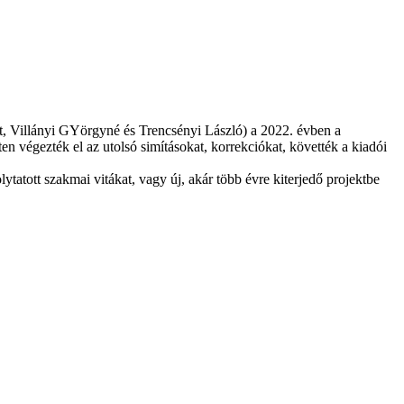
t, Villányi GYörgyné és Trencsényi László) a 2022. évben a
végezték el az utolsó simításokat, korrekciókat, követték a kiadói
ytatott szakmai vitákat, vagy új, akár több évre kiterjedő projektbe