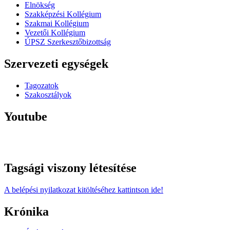
Elnökség
Szakképzési Kollégium
Szakmai Kollégium
Vezetői Kollégium
ÚPSZ Szerkesztőbizottság
Szervezeti egységek
Tagozatok
Szakosztályok
Youtube
Tagsági viszony létesítése
A belépési nyilatkozat kitöltéséhez kattintson ide!
Krónika