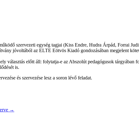
űködő szervezeti egység tagjai (Kiss Endre, Hudra Árpád, Forrai Judi
vány jóvoltából az ELTE Eötvös Kiadó gondozásában megjelent köteten 
ly választás előtt áll: folytatja-e az Abszolút pedagógusok tárgyában fol
ődését is.
ezése és szervezése lesz a soron lévő feladat.
terve →