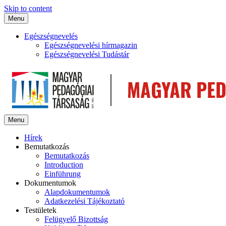
Skip to content
Menu
Egészségnevelés
Egészségnevelési hírmagazin
Egészségnevelési Tudástár
Menu
Hírek
Bemutatkozás
Bemutatkozás
Introduction
Einführung
Dokumentumok
Alapdokumentumok
Adatkezelési Tájékoztató
Testületek
Felügyelő Bizottság