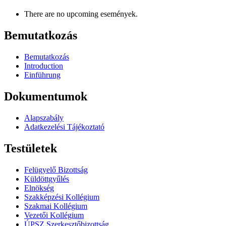
There are no upcoming események.
Bemutatkozás
Bemutatkozás
Introduction
Einführung
Dokumentumok
Alapszabály
Adatkezelési Tájékoztató
Testületek
Felügyelő Bizottság
Küldöttgyűlés
Elnökség
Szakképzési Kollégium
Szakmai Kollégium
Vezetői Kollégium
ÚPSZ Szerkesztőbizottság