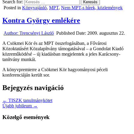
Search for:
Posted in
Könyvajánló
,
MPT
,
Nem MPT-s hírek, közlemények
Kontra György emlékére
Author:
Trencsényi László
Published Date:
2009. augusztus 22.
A Csökmei Kör és az MPT összefogásában, a Fővárosi
Közoktatásért Közalapítvány támogatásával – a Gondolat Kiadó
közreműködésé – új kiadásban megjelentek a jeles Karácsony-
tanítvány munkái.
A könyvpremierre a Csökmei Kör hagyományosi péceli
konferenciáján került sor.
Bejegyzés navigáció
← TISZK tanulmánykötet
Újabb jubileum →
Közelgő események