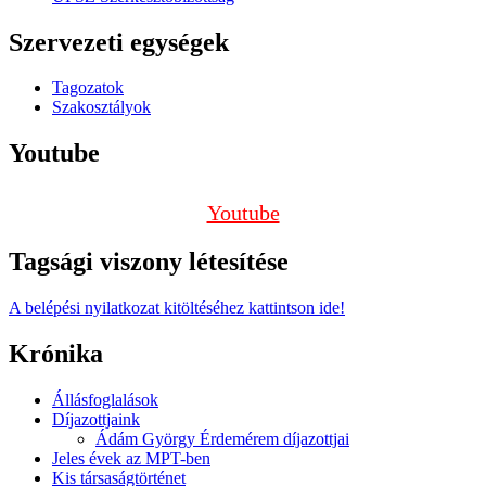
Szervezeti egységek
Tagozatok
Szakosztályok
Youtube
Youtube
Tagsági viszony létesítése
A belépési nyilatkozat kitöltéséhez kattintson ide!
Krónika
Állásfoglalások
Díjazottjaink
Ádám György Érdemérem díjazottjai
Jeles évek az MPT-ben
Kis társaságtörténet