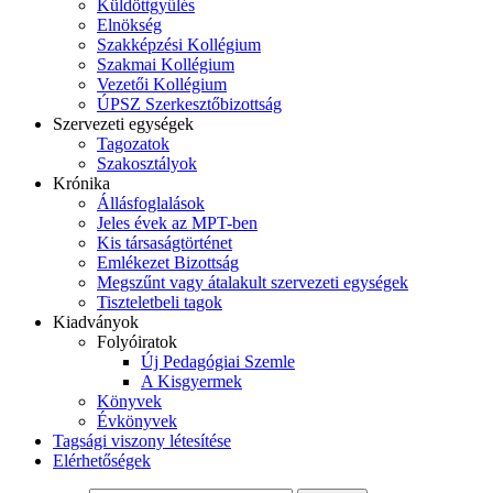
Küldöttgyűlés
Elnökség
Szakképzési Kollégium
Szakmai Kollégium
Vezetői Kollégium
ÚPSZ Szerkesztőbizottság
Szervezeti egységek
Tagozatok
Szakosztályok
Krónika
Állásfoglalások
Jeles évek az MPT-ben
Kis társaságtörténet
Emlékezet Bizottság
Megszűnt vagy átalakult szervezeti egységek
Tiszteletbeli tagok
Kiadványok
Folyóiratok
Új Pedagógiai Szemle
A Kisgyermek
Könyvek
Évkönyvek
Tagsági viszony létesítése
Elérhetőségek