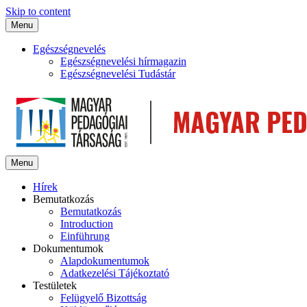
Skip to content
Menu
Egészségnevelés
Egészségnevelési hírmagazin
Egészségnevelési Tudástár
Menu
Hírek
Bemutatkozás
Bemutatkozás
Introduction
Einführung
Dokumentumok
Alapdokumentumok
Adatkezelési Tájékoztató
Testületek
Felügyelő Bizottság