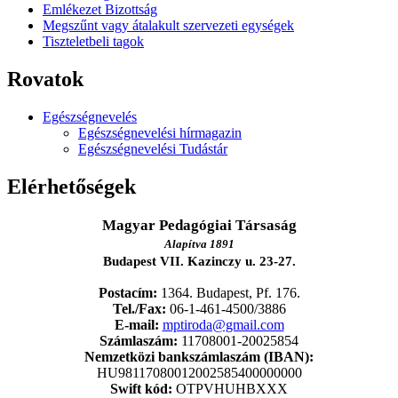
Emlékezet Bizottság
Megszűnt vagy átalakult szervezeti egységek
Tiszteletbeli tagok
Rovatok
Egészségnevelés
Egészségnevelési hírmagazin
Egészségnevelési Tudástár
Elérhetőségek
Magyar Pedagógiai Társaság
Alapítva 1891
Budapest VII. Kazinczy u. 23-27.
Postacím:
1364. Budapest, Pf. 176.
Tel./Fax:
06-1-461-4500/3886
E-mail:
mptiroda@gmail.com
Számlaszám:
11708001-20025854
Nemzetközi bankszámlaszám (IBAN):
HU98117080012002585400000000
Swift kód:
OTPVHUHBXXX