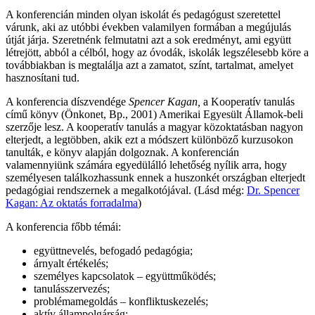
A konferencián minden olyan iskolát és pedagógust szeretettel
várunk, aki az utóbbi években valamilyen formában a megújulás
útját járja. Szeretnénk felmutatni azt a sok eredményt, ami együtt
létrejött, abból a célból, hogy az óvodák, iskolák legszélesebb köre a
továbbiakban is megtalálja azt a zamatot, színt, tartalmat, amelyet
hasznosítani tud.
A konferencia díszvendége
Spencer Kagan,
a Kooperatív tanulás
című könyv (Önkonet, Bp., 2001) Amerikai Egyesült Államok-beli
szerzője lesz. A kooperatív tanulás a magyar közoktatásban nagyon
elterjedt, a legtöbben, akik ezt a módszert különböző kurzusokon
tanulták, e könyv alapján dolgoznak. A konferencián
valamennyiünk számára egyedülálló lehetőség nyílik arra, hogy
személyesen találkozhassunk ennek a huszonkét országban elterjedt
pedagógiai rendszernek a megalkotójával. (Lásd még:
Dr. Spencer
Kagan: Az oktatás forradalma
)
A konferencia főbb témái:
együttnevelés, befogadó pedagógia;
árnyalt értékelés;
személyes kapcsolatok – együttműködés;
tanulásszervezés;
problémamegoldás – konfliktuskezelés;
aktív állampolgárság;