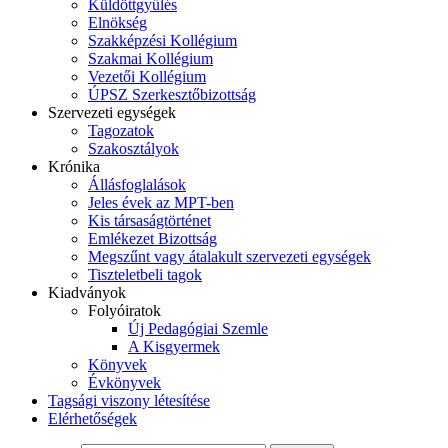
Küldöttgyűlés
Elnökség
Szakképzési Kollégium
Szakmai Kollégium
Vezetői Kollégium
ÚPSZ Szerkesztőbizottság
Szervezeti egységek
Tagozatok
Szakosztályok
Krónika
Állásfoglalások
Jeles évek az MPT-ben
Kis társaságtörténet
Emlékezet Bizottság
Megszűnt vagy átalakult szervezeti egységek
Tiszteletbeli tagok
Kiadványok
Folyóiratok
Új Pedagógiai Szemle
A Kisgyermek
Könyvek
Évkönyvek
Tagsági viszony létesítése
Elérhetőségek