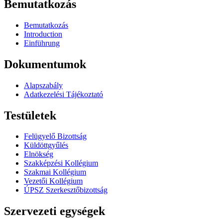
Bemutatkozás
Bemutatkozás
Introduction
Einführung
Dokumentumok
Alapszabály
Adatkezelési Tájékoztató
Testületek
Felügyelő Bizottság
Küldöttgyűlés
Elnökség
Szakképzési Kollégium
Szakmai Kollégium
Vezetői Kollégium
ÚPSZ Szerkesztőbizottság
Szervezeti egységek