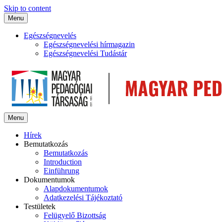
Skip to content
Menu
Egészségnevelés
Egészségnevelési hírmagazin
Egészségnevelési Tudástár
Menu
Hírek
Bemutatkozás
Bemutatkozás
Introduction
Einführung
Dokumentumok
Alapdokumentumok
Adatkezelési Tájékoztató
Testületek
Felügyelő Bizottság