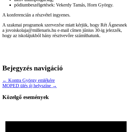
pódiumbeszélgetések: Vekerdy Tamás, Horn György.
A konferencián a részvétel ingyenes.
A szakmai programok szervezése miatt kérjük, hogy Rét Ágnesnek
a jovoiskolaja@millenaris.hu e-mail címen június 30-ig jelezzék,
hogy az iskolájukból hány résztvevőre számíthatunk.
Bejegyzés navigáció
← Kontra György emlékére
MOPED ülés új helyszíne →
Közelgő események