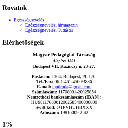
Rovatok
Egészségnevelés
Egészségnevelési hírmagazin
Egészségnevelési Tudástár
Elérhetőségek
Magyar Pedagógiai Társaság
Alapítva 1891
Budapest VII. Kazinczy u. 23-27.
Postacím:
1364. Budapest, Pf. 176.
Tel./Fax:
06-1-461-4500/3886
E-mail:
mptiroda@gmail.com
Számlaszám:
11708001-20025854
Nemzetközi bankszámlaszám (IBAN):
HU98117080012002585400000000
Swift kód:
OTPVHUHBXXX
Adószám:
19816009-2-42
1%