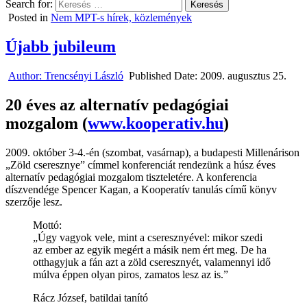
Search for:
Posted in
Nem MPT-s hírek, közlemények
Újabb jubileum
Author:
Trencsényi László
Published Date:
2009. augusztus 25.
20 éves az alternatív pedagógiai
mozgalom (
www.kooperativ.hu
)
2009. október 3-4.-én (szombat, vasárnap), a budapesti Millenárison
„Zöld cseresznye” címmel konferenciát rendezünk a húsz éves
alternatív pedagógiai mozgalom tiszteletére. A konferencia
díszvendége Spencer Kagan, a Kooperatív tanulás című könyv
szerzője lesz.
Mottó:
„Úgy vagyok vele, mint a cseresznyével: mikor szedi
az ember az egyik megért a másik nem ért meg. De ha
otthagyjuk a fán azt a zöld cseresznyét, valamennyi idő
múlva éppen olyan piros, zamatos lesz az is.”
Rácz József, batildai tanító