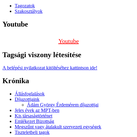
Tagozatok
Szakosztályok
Youtube
Youtube
Tagsági viszony létesítése
A belépési nyilatkozat kitöltéséhez kattintson ide!
Krónika
Állásfoglalások
Díjazottjaink
Ádám György Érdemérem díjazottjai
Jeles évek az MPT-ben
Kis társaságtörténet
Emlékezet Bizottság
Megszűnt vagy átalakult szervezeti egységek
Tiszteletbeli tagok