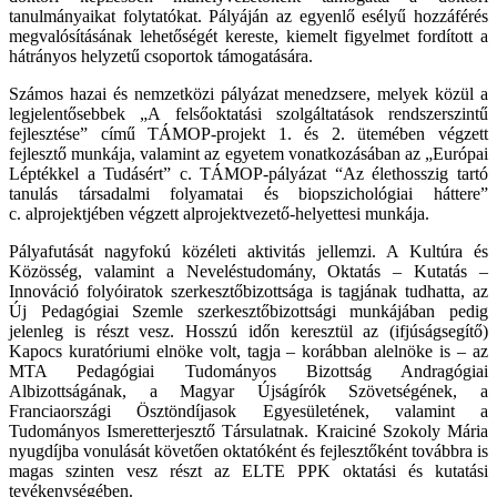
tanulmányaikat folytatókat. Pályáján az egyenlő esélyű hozzáférés
megvalósításának lehetőségét kereste, kiemelt figyelmet fordított a
hátrányos helyzetű csoportok támogatására.
Számos hazai és nemzetközi pályázat menedzsere, melyek közül a
legjelentősebbek „A felsőoktatási szolgáltatások rendszerszintű
fejlesztése” című TÁMOP-projekt 1. és 2. ütemében végzett
fejlesztő munkája, valamint az egyetem vonatkozásában az „Európai
Léptékkel a Tudásért” c.
TÁMOP-pályázat
“Az élethosszig tartó
tanulás társadalmi folyamatai és biopszichológiai háttere”
c.
alprojektjében
végzett
alprojektvezető
-helyettesi munkája.
Pályafutását nagyfokú közéleti aktivitás jellemzi. A Kultúra és
Közösség, valamint a Neveléstudomány, Oktatás – Kutatás –
Innováció folyóiratok szerkesztőbizottsága is tagjának tudhatta, az
Új Pedagógiai Szemle szerkesztőbizottsági munkájában pedig
jelenleg is részt vesz. Hosszú időn keresztül az (ifjúságsegítő)
Kapocs kuratóriumi elnöke volt, tagja – korábban alelnöke is – az
MTA Pedagógiai Tudományos Bizottság Andragógiai
Albizottságának, a Magyar Újságírók Szövetségének, a
Franciaországi Ösztöndíjasok Egyesületének, valamint a
Tudományos Ismeretterjesztő Társulatnak. Kraiciné Szokoly Mária
nyugdíjba vonulását követően oktatóként és fejlesztőként továbbra is
magas szinten vesz részt az ELTE PPK oktatási és kutatási
tevékenységében.