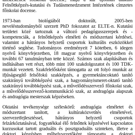
Felnőttképzés-kutatási és Tudásmenedzsment Intézetének címzetes
főiskolai docense.
1973-ban biológiából doktorált, 2005-ben
neveléstudományból
szerzett
PhD fokozatot az ELTE-n. Kutatási
területei közé tartoznak a változó pedagógusszerepek és -
kompetenciák, a felnőttképzés elméleti és módszertani kérdései,
valamint a hátrányos helyzetű csoportok kulturális eszközökkel
történő segítése. Tudományos eredményeit 7 kötetben, 6 idegen
nyelvű
könyvfejezetben
, 18 magyar nyelvű
könyvfejezetben
és
további 67 tanulmányban tette közzé. Számos szak alapításában és
indításában vett részt, több mint 100 szakdolgozatot és 100 TDK-
munkát vezetett.
Szakfelelősként
támogatta az ott folyó munkát az
ifjúságsegítő felsőfokú szakképzés, a gyermektáncoktató tanító
szakirányú továbbképzési szak, a hagyományismeret-oktató tanító
szakirányú továbbképzési szak, a művelődésszervező főiskolai szak,
a művelődésszervező-kommunikáció szak, az andragógia alapszak
és andragógia mesterszak képzéseken.
Oktatási tevékenysége széleskörű: andragógia elméletet és
módszertant tanított, a kultúraközvetítés elméletével,
szervezetfejlesztéssel, hátrányos helyzetű csoportok
felzárkóztatásával, fogyatékkal élő felnőttek képzésével kapcsolatos
kurzusokat tartott graduális és posztgraduális szinteken, illetve a
doktori képzésben műhelyvezetőként támogatta a doktori