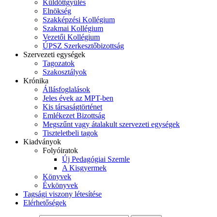
Küldöttgyűlés
Elnökség
Szakképzési Kollégium
Szakmai Kollégium
Vezetői Kollégium
ÚPSZ Szerkesztőbizottság
Szervezeti egységek
Tagozatok
Szakosztályok
Krónika
Állásfoglalások
Jeles évek az MPT-ben
Kis társaságtörténet
Emlékezet Bizottság
Megszűnt vagy átalakult szervezeti egységek
Tiszteletbeli tagok
Kiadványok
Folyóiratok
Új Pedagógiai Szemle
A Kisgyermek
Könyvek
Évkönyvek
Tagsági viszony létesítése
Elérhetőségek