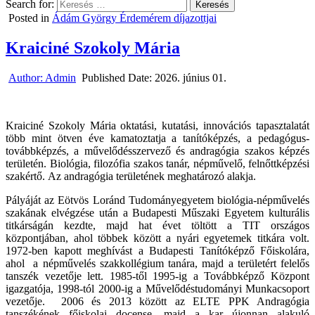
Search for:
Posted in
Ádám György Érdemérem díjazottjai
Kraiciné Szokoly Mária
Author:
Admin
Published Date:
2026. június 01.
Kraiciné Szokoly Mária oktatási, kutatási, innovációs tapasztalatát
több mint ötven éve kamatoztatja a tanítóképzés, a pedagógus-
továbbképzés, a művelődésszervező és andragógia szakos képzés
területén. Biológia, filozófia szakos tanár, népművelő, felnőttképzési
szakértő. Az andragógia területének meghatározó alakja.
Pályáját az Eötvös Loránd Tudományegyetem biológia-népművelés
szakának elvégzése után a Budapesti Műszaki Egyetem kulturális
titkárságán kezdte, majd hat évet töltött a TIT országos
központjában, ahol többek között a nyári egyetemek titkára volt.
1972-ben kapott meghívást a Budapesti Tanítóképző Főiskolára,
ahol a népművelés szakkollégium tanára, majd a területért felelős
tanszék vezetője lett. 1985-től 1995-ig a Továbbképző Központ
igazgatója, 1998-tól 2000-ig a Művelődéstudományi Munkacsoport
vezetője. 2006 és 2013 között az ELTE PPK Andragógia
tanszékének főiskolai docense, majd a kar újonnan alakuló