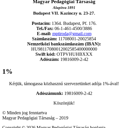
Magyar Pedagógiai Társaság
Alapítva 1891
Budapest VII. Kazinczy u. 23-27.
Postacím:
1364. Budapest, Pf. 176.
Tel./Fax:
06-1-461-4500/3886
E-mail:
mptiroda@gmail.com
Számlaszám:
11708001-20025854
Nemzetközi bankszámlaszám (IBAN):
HU98117080012002585400000000
Swift kód:
OTPVHUHBXXX
Adószám:
19816009-2-42
1%
Kérjük, támogassa közhasznú szervezetünket adója 1%-ával!
Adószámunk:
19816009-2-42
Köszönjük!
© Minden jog fenntartva
Magyar Pedagógiai Társaság – 2019
Copyright © 2026 Magyar Pedagógiai Társaság honlapja