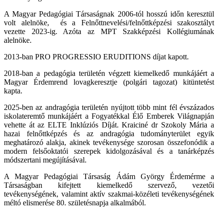
A Magyar Pedagógiai Társaságnak 2006-tól hosszú időn keresztül
volt alelnöke, és a Felnőttnevelési/felnőttképzési szakosztályt
vezette 2023-ig. Azóta az MPT Szakképzési Kollégiumának
alelnöke.
2013-ban PRO PROGRESSIO ERUDITIONS díjat kapott.
2018-ban a pedagógia területén végzett kiemelkedő munkájáért a
Magyar Érdemrend lovagkeresztje (polgári tagozat) kitüntetést
kapta.
2025-ben az andragógia területén nyújtott több mint fél évszázados
iskolateremtő munkájáért a Fogyatékkal Élő Emberek Világnapján
vehette át az ELTE Inklúziós Díját. Kraiciné dr Szokoly Mária a
hazai felnőttképzés és az andragógia tudományterület egyik
meghatározó alakja, akinek tevékenysége szorosan összefonódik a
modern felsőoktatói szerepek kidolgozásával és a tanárképzés
módszertani megújításával.
A Magyar Pedagógiai Társaság Ádám György Érdemérme a
Társaságban kifejtett kiemelkedő szervező, vezetői
tevékenységének, valamint aktív szakmai-közéleti tevékenységének
méltó elismerése 80. születésnapja alkalmából.