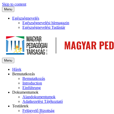
Skip to content
Menu
Egészségnevelés
Egészségnevelési hírmagazin
Egészségnevelési Tudástár
Menu
Hírek
Bemutatkozás
Bemutatkozás
Introduction
Einführung
Dokumentumok
Alapdokumentumok
Adatkezelési Tájékoztató
Testületek
Felügyelő Bizottság