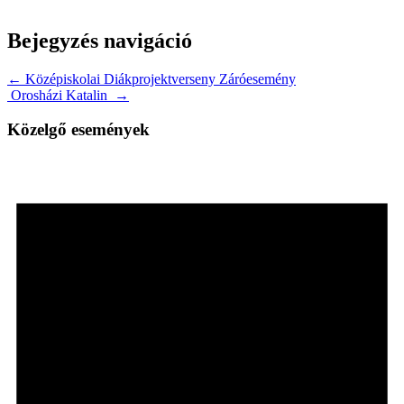
Bejegyzés navigáció
← Középiskolai Diákprojektverseny Záróesemény
Orosházi Katalin →
Közelgő események