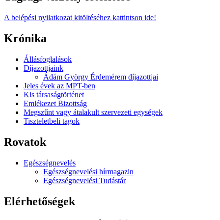
A belépési nyilatkozat kitöltéséhez kattintson ide!
Krónika
Állásfoglalások
Díjazottjaink
Ádám György Érdemérem díjazottjai
Jeles évek az MPT-ben
Kis társaságtörténet
Emlékezet Bizottság
Megszűnt vagy átalakult szervezeti egységek
Tiszteletbeli tagok
Rovatok
Egészségnevelés
Egészségnevelési hírmagazin
Egészségnevelési Tudástár
Elérhetőségek