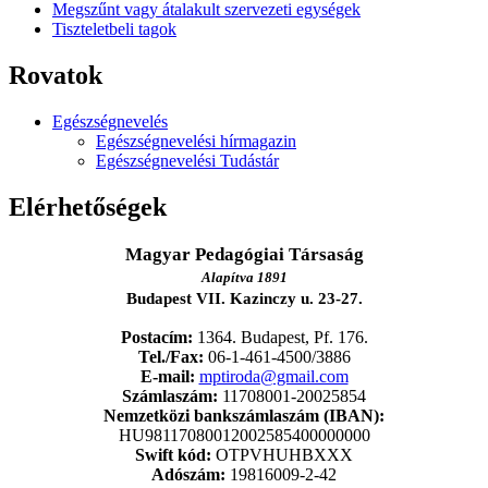
Megszűnt vagy átalakult szervezeti egységek
Tiszteletbeli tagok
Rovatok
Egészségnevelés
Egészségnevelési hírmagazin
Egészségnevelési Tudástár
Elérhetőségek
Magyar Pedagógiai Társaság
Alapítva 1891
Budapest VII. Kazinczy u. 23-27.
Postacím:
1364. Budapest, Pf. 176.
Tel./Fax:
06-1-461-4500/3886
E-mail:
mptiroda@gmail.com
Számlaszám:
11708001-20025854
Nemzetközi bankszámlaszám (IBAN):
HU98117080012002585400000000
Swift kód:
OTPVHUHBXXX
Adószám:
19816009-2-42