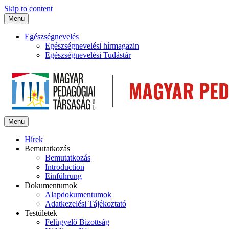
Skip to content
Menu
Egészségnevelés
Egészségnevelési hírmagazin
Egészségnevelési Tudástár
Menu
Hírek
Bemutatkozás
Bemutatkozás
Introduction
Einführung
Dokumentumok
Alapdokumentumok
Adatkezelési Tájékoztató
Testületek
Felügyelő Bizottság