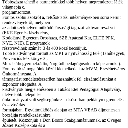
Többszázra tehető a partnereinkkel több helyen megrendezett Játék
világnapja c.
programsorozat.
Fontos szólni azokról a, felsőoktatási intézményekben sorra került
rendezvényekről, melyben
az adott székhelyen működő társasági tagozat aktívan részt vett
(EKE Eger és Jászberény,
Kodolányi Egyetem Orosháza, SZE Apáczai Kar, ELTE PPK,
NYE, NJE). E programok
résztvevőinek számát 3 és 400 közé becsüljük.
Több kiadvánnyal fordult az MPT a nyilvánosság felé (Tanúhegyek,
Prevenciós kézikönyv 3.,
Muzsikáló gyermekrádió, Nógrádi pedagógusok arcképcsarnoka).
Fontosabb támogatóink közül kiemelkedett az MVM, Erzsébetváros
Önkormányzata. A
támogatást rendeltetésszerűen használtuk fel, elszámolásunkat a
szponzor elfogadta. A
kiadványok megjelenésében a Takács Etel Pedagógiai Alapítvány,
illetve több települési
önkormányzat volt segítségünkre – elsősorban példánymegrendelés
és – vásárlás
formájában. Együttműködés alapján az MTA VEAB díjmentesen
bocsájtja rendelkezésünkre
épületét. Köszönjük a Don Bosco Szakgimnáziumnak, az Öveges
József Középiskola és a