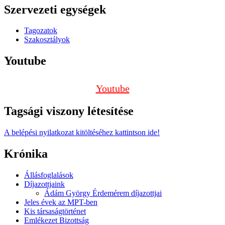
Szervezeti egységek
Tagozatok
Szakosztályok
Youtube
Youtube
Tagsági viszony létesítése
A belépési nyilatkozat kitöltéséhez kattintson ide!
Krónika
Állásfoglalások
Díjazottjaink
Ádám György Érdemérem díjazottjai
Jeles évek az MPT-ben
Kis társaságtörténet
Emlékezet Bizottság