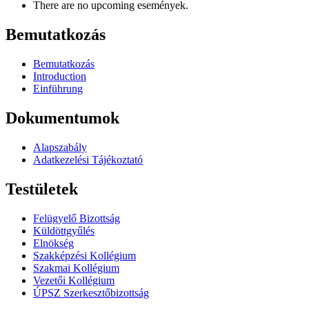
There are no upcoming események.
Bemutatkozás
Bemutatkozás
Introduction
Einführung
Dokumentumok
Alapszabály
Adatkezelési Tájékoztató
Testületek
Felügyelő Bizottság
Küldöttgyűlés
Elnökség
Szakképzési Kollégium
Szakmai Kollégium
Vezetői Kollégium
ÚPSZ Szerkesztőbizottság