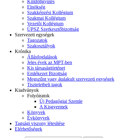
Küldöttgyűlés
Elnökség
Szakképzési Kollégium
Szakmai Kollégium
Vezetői Kollégium
ÚPSZ Szerkesztőbizottság
Szervezeti egységek
Tagozatok
Szakosztályok
Krónika
Állásfoglalások
Jeles évek az MPT-ben
Kis társaságtörténet
Emlékezet Bizottság
Megszűnt vagy átalakult szervezeti egységek
Tiszteletbeli tagok
Kiadványok
Folyóiratok
Új Pedagógiai Szemle
A Kisgyermek
Könyvek
Évkönyvek
Tagsági viszony létesítése
Elérhetőségek