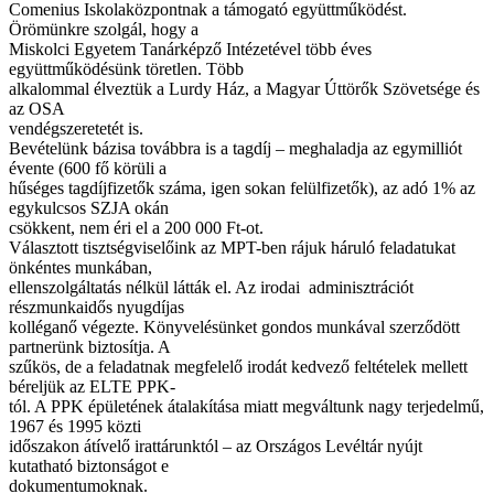
Comenius Iskolaközpontnak a támogató együttműködést.
Örömünkre szolgál, hogy a
Miskolci Egyetem Tanárképző Intézetével több éves
együttműködésünk töretlen. Több
alkalommal élveztük a Lurdy Ház, a Magyar Úttörők Szövetsége és
az OSA
vendégszeretetét is.
Bevételünk bázisa továbbra is a tagdíj – meghaladja az egymilliót
évente (600 fő körüli a
hűséges tagdíjfizetők száma, igen sokan felülfizetők), az adó 1% az
egykulcsos SZJA okán
csökkent, nem éri el a 200 000 Ft-ot.
Választott tisztségviselőink az MPT-ben rájuk háruló feladatukat
önkéntes munkában,
ellenszolgáltatás nélkül látták el. Az irodai adminisztrációt
részmunkaidős nyugdíjas
kolléganő végezte. Könyvelésünket gondos munkával szerződött
partnerünk biztosítja. A
szűkös, de a feladatnak megfelelő irodát kedvező feltételek mellett
béreljük az ELTE PPK-
tól. A PPK épületének átalakítása miatt megváltunk nagy terjedelmű,
1967 és 1995 közti
időszakon átívelő irattárunktól – az Országos Levéltár nyújt
kutatható biztonságot e
dokumentumoknak.