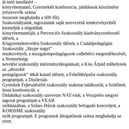
át tartó tanulásért –
könyvbemutató, Gyermeklét konferencia, jubilánsok köszöntése
(résztvevők száma
összesen meghaladta a 600 főt).
Szakosztályaink, tagozataink saját szervezésű rendezvényeiből
kiemeljük a nógrádiak
könyvbemutatóját, a Prevenciós Szakosztály kiadványszerkesztő
üléseit, a
Kisgyermeknevelési Szakosztály üléseit, a Családpedagógiai
Szakosztály „Skype nagyi”
rendezvényét, a mozgalompedagógusok csillebérci megemlékezését,
a Nemzetiségi
nevelési szakosztály intézménylátogatásait, a Kiss Árpád műhelynek
az „abszolút
pedagógusok” titkát kutató üléseit, a Felnőttképzési szakosztály
programjait, a Diszlexiás
Gyerekek Fejlesztéséért szakosztály szakmai találkozóit, a Szülőnek
lenni konferenciát, a
Didaktikai szakosztály szervezte NAT-vitát, a Veszprém megyei
tagozat programjait a VEAB
székházában, a Színes Húrok szakosztály befogadó koncertjeit, a
KORISME szakosztály
nyílt programjait. E programok látogatóinak száma meghaladja az
ezret.