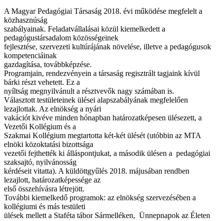
A Magyar Pedagógiai Társaság 2018. évi működése megfelelt a
közhasznúság
szabályainak. Feladatvállalásai közül kiemelkedett a
pedagógustársadalom közösségeinek
fejlesztése, szervezeti kultúrájának növelése, illetve a pedagógusok
kompetenciáinak
gazdagítása, továbbképzése.
Programjain, rendezvényein a társaság regisztrált tagjaink kívül
bárki részt vehetett. Ez a
nyíltság megnyilvánult a résztvevők nagy számában is.
Választott testületeinek ülései alapszabályának megfelelően
lezajlottak. Az elnökség a nyári
vakációt kivéve minden hónapban határozatképesen ülésezett, a
Vezetői Kollégium és a
Szakmai Kollégium megtartotta két-két ülését (utóbbin az MTA
elnöki közoktatási bizottsága
vezetői fejthették ki álláspontjukat, a második ülésen a pedagógiai
szaksajtó, nyilvánosság
kérdéseit vitatta). A küldöttgyűlés 2018. májusában rendben
lezajlott, határozatképessége az
első összehívásra létrejött.
További kiemelkedő programok: az elnökség szervezésében a
kollégiumi és más testületi
ülések mellett a Staféta tábor Sármelléken, Ünnepnapok az Életen