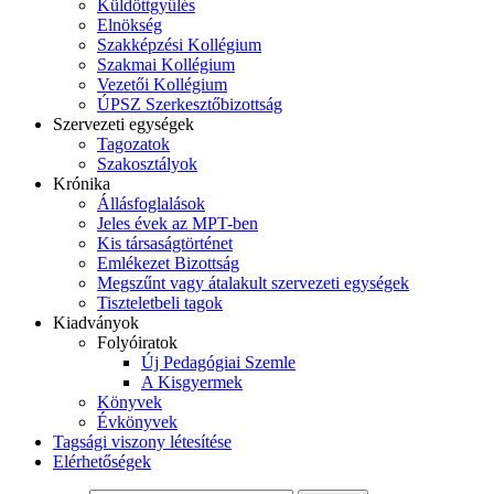
Küldöttgyűlés
Elnökség
Szakképzési Kollégium
Szakmai Kollégium
Vezetői Kollégium
ÚPSZ Szerkesztőbizottság
Szervezeti egységek
Tagozatok
Szakosztályok
Krónika
Állásfoglalások
Jeles évek az MPT-ben
Kis társaságtörténet
Emlékezet Bizottság
Megszűnt vagy átalakult szervezeti egységek
Tiszteletbeli tagok
Kiadványok
Folyóiratok
Új Pedagógiai Szemle
A Kisgyermek
Könyvek
Évkönyvek
Tagsági viszony létesítése
Elérhetőségek