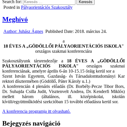
Search for:
Posted in
Pályaorientációs Szakosztály
Meghívó
Author:
Juhász Ágnes
Published Date:
2018. március 24.
a
18 ÉVES A „GÖDÖLLŐI PÁLYAORIENTÁCIÓS ISKOLA
”
országos szakmai konferenciára
Szakosztályunk társrendezője a
18 ÉVES A „GÖDÖLLŐI
PÁLYAORIENTÁCIÓS ISKOLA
” országos szakmai
konferenciának, amelyre április 6-án 10-15.15 óráig kerül sor a
Szent István Egyetem, Gazdaság- és Társadalomtudományi Kar
rektori dísztermében (Gödöllő, Páter Károly u.1.)
A konferencián 4 plenáris előadás (Dr. Borbély-Pecze Tibor Bors,
Dr. Suhajda Csilla Judit, Visztenvelt Andrea, Dr. Kenderfi Miklós)
mellett három (általános, ill. középiskolai, iskolán
kívüli/együttműködési szekcióban 15 további előadásra kerül sor.
A konferencia programja itt olvasható.
Bejegyzés navigáció