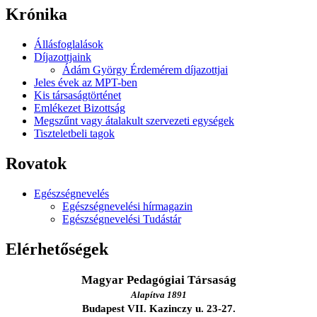
Krónika
Állásfoglalások
Díjazottjaink
Ádám György Érdemérem díjazottjai
Jeles évek az MPT-ben
Kis társaságtörténet
Emlékezet Bizottság
Megszűnt vagy átalakult szervezeti egységek
Tiszteletbeli tagok
Rovatok
Egészségnevelés
Egészségnevelési hírmagazin
Egészségnevelési Tudástár
Elérhetőségek
Magyar Pedagógiai Társaság
Alapítva 1891
Budapest VII. Kazinczy u. 23-27.