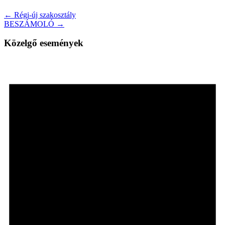
← Régi-új szakosztály
BESZÁMOLÓ →
Közelgő események