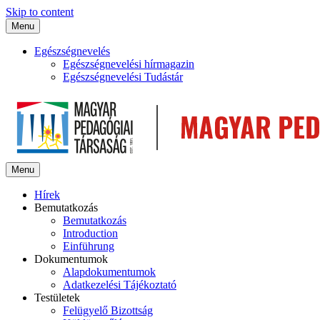
Skip to content
Menu
Egészségnevelés
Egészségnevelési hírmagazin
Egészségnevelési Tudástár
Menu
Hírek
Bemutatkozás
Bemutatkozás
Introduction
Einführung
Dokumentumok
Alapdokumentumok
Adatkezelési Tájékoztató
Testületek
Felügyelő Bizottság