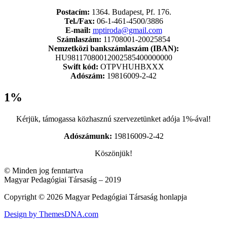
Postacím:
1364. Budapest, Pf. 176.
Tel./Fax:
06-1-461-4500/3886
E-mail:
mptiroda@gmail.com
Számlaszám:
11708001-20025854
Nemzetközi bankszámlaszám (IBAN):
HU98117080012002585400000000
Swift kód:
OTPVHUHBXXX
Adószám:
19816009-2-42
1%
Kérjük, támogassa közhasznú szervezetünket adója 1%-ával!
Adószámunk:
19816009-2-42
Köszönjük!
© Minden jog fenntartva
Magyar Pedagógiai Társaság – 2019
Copyright © 2026 Magyar Pedagógiai Társaság honlapja
Design by ThemesDNA.com