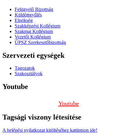
Felügyelő Bizottság
Küldöttgyűlés
Elnökség
Szakképzési Kollégium
Szakmai Kollégium
Vezetői Kollégium
ÚPSZ Szerkesztőbizottság
Szervezeti egységek
Tagozatok
Szakosztályok
Youtube
Youtube
Tagsági viszony létesítése
A belépési nyilatkozat kitöltéséhez kattintson ide!