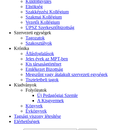
Küldöttgyűlés
Elnökség
Szakképzési Kollégium
Szakmai Kollégium
Vezetői Kollégium
ÚPSZ Szerkesztőbizottság
Szervezeti egységek
Tagozatok
Szakosztályok
Krónika
Állásfoglalások
Jeles évek az MPT-ben
Kis társaságtörténet
Emlékezet Bizottság
Megszűnt vagy átalakult szervezeti egységek
Tiszteletbeli tagok
Kiadványok
Folyóiratok
Új Pedagógiai Szemle
A Kisgyermek
Könyvek
Évkönyvek
Tagsági viszony létesítése
Elérhetőségek