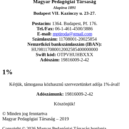
Magyar Pedagógiai Társaság
Alapítva 1891
Budapest VII. Kazinczy u. 23-27.
Postacím:
1364. Budapest, Pf. 176.
Tel./Fax:
06-1-461-4500/3886
E-mail:
mptiroda@gmail.com
Számlaszám:
11708001-20025854
Nemzetközi bankszámlaszám (IBAN):
HU98117080012002585400000000
Swift kód:
OTPVHUHBXXX
Adószám:
19816009-2-42
1%
Kérjük, támogassa közhasznú szervezetünket adója 1%-ával!
Adószámunk:
19816009-2-42
Köszönjük!
© Minden jog fenntartva
Magyar Pedagógiai Társaság – 2019
Copyright © 2026 Magyar Pedagógiai Társaság honlapja