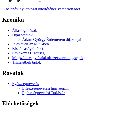
A belépési nyilatkozat kitöltéséhez kattintson ide!
Krónika
Állásfoglalások
Díjazottjaink
Ádám György Érdemérem díjazottjai
Jeles évek az MPT-ben
Kis társaságtörténet
Emlékezet Bizottság
Megszűnt vagy átalakult szervezeti egységek
Tiszteletbeli tagok
Rovatok
Egészségnevelés
Egészségnevelési hírmagazin
Egészségnevelési Tudástár
Elérhetőségek