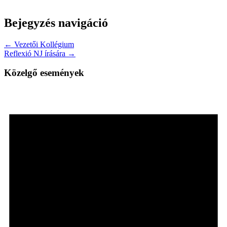
Bejegyzés navigáció
← Vezetői Kollégium
Reflexió NJ írására →
Közelgő események