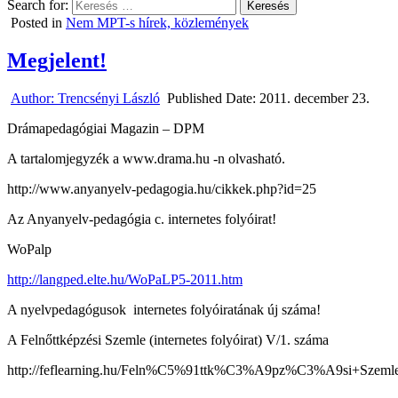
Search for:
Posted in
Nem MPT-s hírek, közlemények
Megjelent!
Author:
Trencsényi László
Published Date:
2011. december 23.
Drámapedagógiai Magazin – DPM
A tartalomjegyzék a www.drama.hu -n olvasható.
http://www.anyanyelv-pedagogia.hu/cikkek.php?id=25
Az Anyanyelv-pedagógia c. internetes folyóirat!
WoPalp
http://langped.elte.hu/WoPaLP5-2011.htm
A nyelvpedagógusok internetes folyóiratának új száma!
A Felnőttképzési Szemle (internetes folyóirat) V/1. száma
http://feflearning.hu/Feln%C5%91ttk%C3%A9pz%C3%A9si+Sze