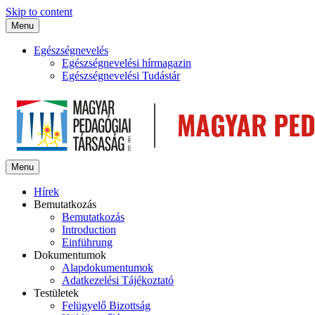
Skip to content
Menu
Egészségnevelés
Egészségnevelési hírmagazin
Egészségnevelési Tudástár
Menu
Hírek
Bemutatkozás
Bemutatkozás
Introduction
Einführung
Dokumentumok
Alapdokumentumok
Adatkezelési Tájékoztató
Testületek
Felügyelő Bizottság