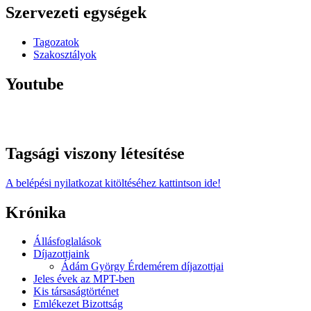
Szervezeti egységek
Tagozatok
Szakosztályok
Youtube
Tagsági viszony létesítése
A belépési nyilatkozat kitöltéséhez kattintson ide!
Krónika
Állásfoglalások
Díjazottjaink
Ádám György Érdemérem díjazottjai
Jeles évek az MPT-ben
Kis társaságtörténet
Emlékezet Bizottság