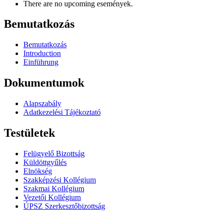
There are no upcoming események.
Bemutatkozás
Bemutatkozás
Introduction
Einführung
Dokumentumok
Alapszabály
Adatkezelési Tájékoztató
Testületek
Felügyelő Bizottság
Küldöttgyűlés
Elnökség
Szakképzési Kollégium
Szakmai Kollégium
Vezetői Kollégium
ÚPSZ Szerkesztőbizottság