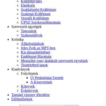
Küldöttgyűlés
Elnökség
Szakképzési Kollégium
Szakmai Kollégium
Vezetői Kollégium
ÚPSZ Szerkesztőbizottság
Szervezeti egységek
Tagozatok
Szakosztályok
Krónika
Állásfoglalások
Jeles évek az MPT-ben
Kis társaságtörténet
Emlékezet Bizottság
Megszűnt vagy átalakult szervezeti egységek
Tiszteletbeli tagok
Kiadványok
Folyóiratok
Új Pedagógiai Szemle
A Kisgyermek
Könyvek
Évkönyvek
Tagsági viszony létesítése
Elérhetőségek