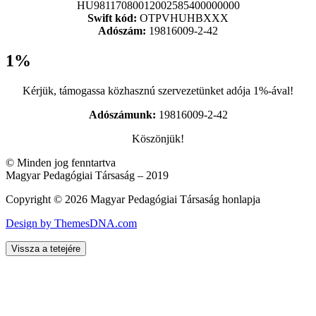
HU98117080012002585400000000
Swift kód:
OTPVHUHBXXX
Adószám:
19816009-2-42
1%
Kérjük, támogassa közhasznú szervezetünket adója 1%-ával!
Adószámunk:
19816009-2-42
Köszönjük!
© Minden jog fenntartva
Magyar Pedagógiai Társaság – 2019
Copyright © 2026 Magyar Pedagógiai Társaság honlapja
Design by ThemesDNA.com
Vissza a tetejére