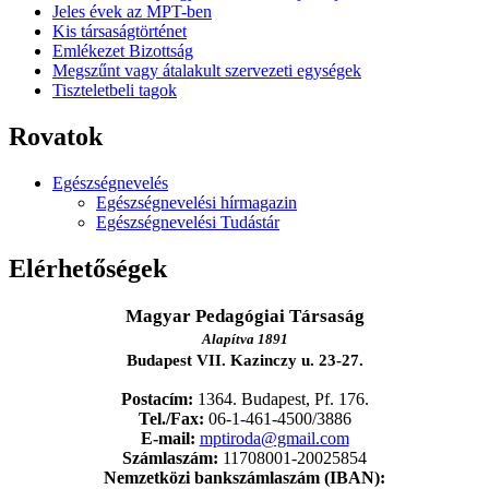
Jeles évek az MPT-ben
Kis társaságtörténet
Emlékezet Bizottság
Megszűnt vagy átalakult szervezeti egységek
Tiszteletbeli tagok
Rovatok
Egészségnevelés
Egészségnevelési hírmagazin
Egészségnevelési Tudástár
Elérhetőségek
Magyar Pedagógiai Társaság
Alapítva 1891
Budapest VII. Kazinczy u. 23-27.
Postacím:
1364. Budapest, Pf. 176.
Tel./Fax:
06-1-461-4500/3886
E-mail:
mptiroda@gmail.com
Számlaszám:
11708001-20025854
Nemzetközi bankszámlaszám (IBAN):