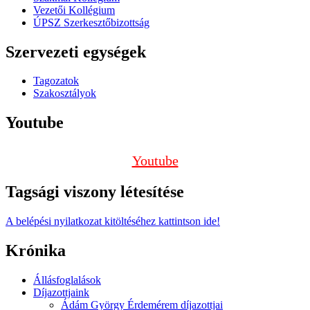
Vezetői Kollégium
ÚPSZ Szerkesztőbizottság
Szervezeti egységek
Tagozatok
Szakosztályok
Youtube
Youtube
Tagsági viszony létesítése
A belépési nyilatkozat kitöltéséhez kattintson ide!
Krónika
Állásfoglalások
Díjazottjaink
Ádám György Érdemérem díjazottjai