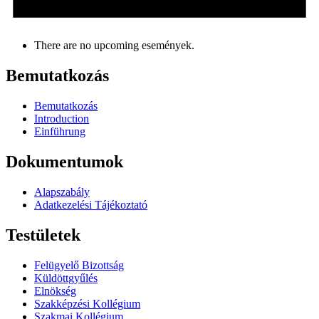
There are no upcoming események.
Bemutatkozás
Bemutatkozás
Introduction
Einführung
Dokumentumok
Alapszabály
Adatkezelési Tájékoztató
Testületek
Felügyelő Bizottság
Küldöttgyűlés
Elnökség
Szakképzési Kollégium
Szakmai Kollégium