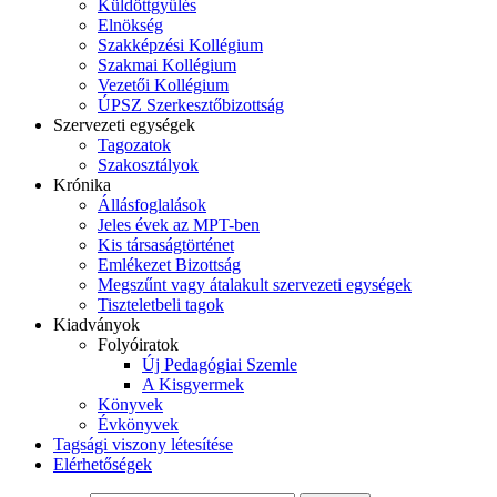
Küldöttgyűlés
Elnökség
Szakképzési Kollégium
Szakmai Kollégium
Vezetői Kollégium
ÚPSZ Szerkesztőbizottság
Szervezeti egységek
Tagozatok
Szakosztályok
Krónika
Állásfoglalások
Jeles évek az MPT-ben
Kis társaságtörténet
Emlékezet Bizottság
Megszűnt vagy átalakult szervezeti egységek
Tiszteletbeli tagok
Kiadványok
Folyóiratok
Új Pedagógiai Szemle
A Kisgyermek
Könyvek
Évkönyvek
Tagsági viszony létesítése
Elérhetőségek