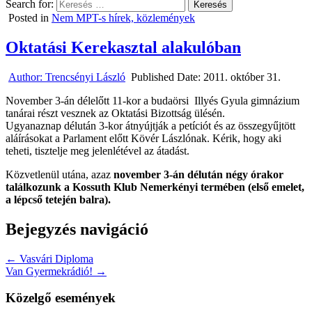
Search for:
Posted in
Nem MPT-s hírek, közlemények
Oktatási Kerekasztal alakulóban
Author:
Trencsényi László
Published Date:
2011. október 31.
November 3-án délelőtt 11-kor a budaörsi Illyés Gyula gimnázium
tanárai részt vesznek az Oktatási Bizottság ülésén.
Ugyanaznap délután 3-kor átnyújtják a petíciót és az összegyűjtött
aláírásokat a Parlament előtt Kövér Lászlónak. Kérik, hogy aki
teheti, tisztelje meg jelenlétével az átadást.
Közvetlenül utána, azaz
november 3-án délután négy órakor
találkozunk a Kossuth Klub Nemerkényi termében (első emelet,
a lépcső tetején balra).
Bejegyzés navigáció
← Vasvári Diploma
Van Gyermekrádió! →
Közelgő események