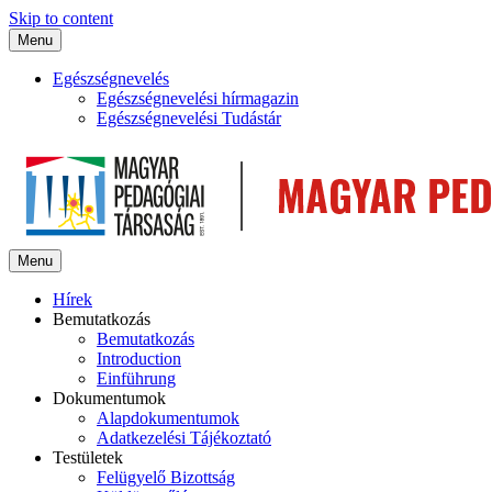
Skip to content
Menu
Egészségnevelés
Egészségnevelési hírmagazin
Egészségnevelési Tudástár
Menu
Hírek
Bemutatkozás
Bemutatkozás
Introduction
Einführung
Dokumentumok
Alapdokumentumok
Adatkezelési Tájékoztató
Testületek
Felügyelő Bizottság