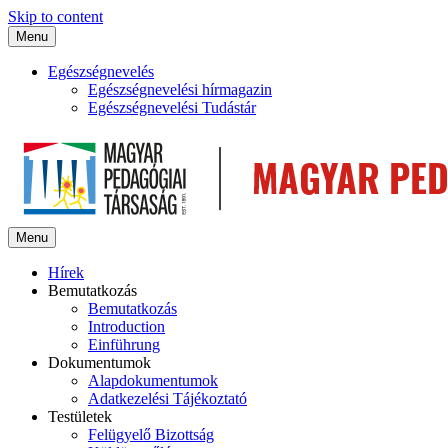
Skip to content
Menu
Egészségnevelés
Egészségnevelési hírmagazin
Egészségnevelési Tudástár
Menu
Hírek
Bemutatkozás
Bemutatkozás
Introduction
Einführung
Dokumentumok
Alapdokumentumok
Adatkezelési Tájékoztató
Testületek
Felügyelő Bizottság