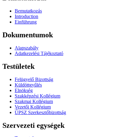
Bemutatkozás
Introduction
Einführung
Dokumentumok
Alapszabály
Adatkezelési Tájékoztató
Testületek
Felügyelő Bizottság
Küldöttgyűlés
Elnökség
Szakképzési Kollégium
Szakmai Kollégium
Vezetői Kollégium
ÚPSZ Szerkesztőbizottság
Szervezeti egységek