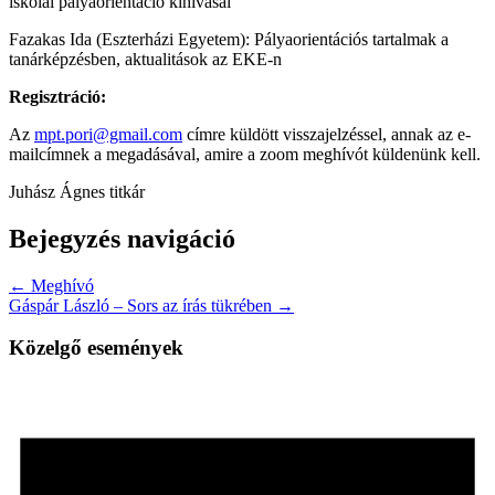
iskolai pályaorientáció kihívásai
Fazakas Ida (Eszterházi Egyetem): Pályaorientációs tartalmak a
tanárképzésben, aktualitások az EKE-n
Regisztráció:
Az
mpt.pori@gmail.com
címre küldött visszajelzéssel, annak az e-
mailcímnek a megadásával, amire a zoom meghívót küldenünk kell.
Juhász Ágnes titkár
Bejegyzés navigáció
← Meghívó
Gáspár László – Sors az írás tükrében →
Közelgő események