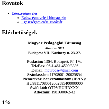
Rovatok
Egészségnevelés
Egészségnevelési hírmagazin
Egészségnevelési Tudástár
Elérhetőségek
Magyar Pedagógiai Társaság
Alapítva 1891
Budapest VII. Kazinczy u. 23-27.
Postacím:
1364. Budapest, Pf. 176.
Tel./Fax:
06-1-461-4500/3886
E-mail:
mptiroda@gmail.com
Számlaszám:
11708001-20025854
Nemzetközi bankszámlaszám (IBAN):
HU98117080012002585400000000
Swift kód:
OTPVHUHBXXX
Adószám:
19816009-2-42
1%