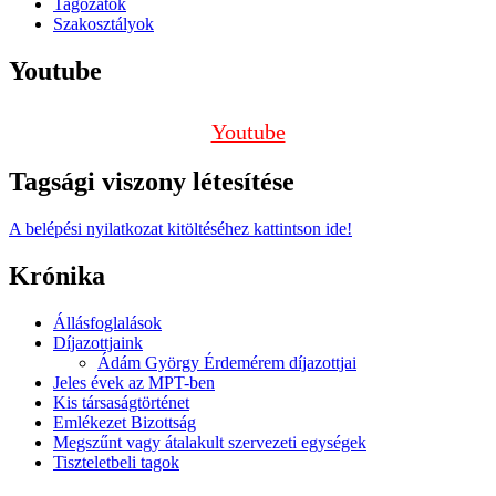
Tagozatok
Szakosztályok
Youtube
Youtube
Tagsági viszony létesítése
A belépési nyilatkozat kitöltéséhez kattintson ide!
Krónika
Állásfoglalások
Díjazottjaink
Ádám György Érdemérem díjazottjai
Jeles évek az MPT-ben
Kis társaságtörténet
Emlékezet Bizottság
Megszűnt vagy átalakult szervezeti egységek
Tiszteletbeli tagok