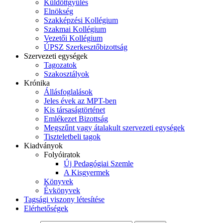
Küldöttgyűlés
Elnökség
Szakképzési Kollégium
Szakmai Kollégium
Vezetői Kollégium
ÚPSZ Szerkesztőbizottság
Szervezeti egységek
Tagozatok
Szakosztályok
Krónika
Állásfoglalások
Jeles évek az MPT-ben
Kis társaságtörténet
Emlékezet Bizottság
Megszűnt vagy átalakult szervezeti egységek
Tiszteletbeli tagok
Kiadványok
Folyóiratok
Új Pedagógiai Szemle
A Kisgyermek
Könyvek
Évkönyvek
Tagsági viszony létesítése
Elérhetőségek