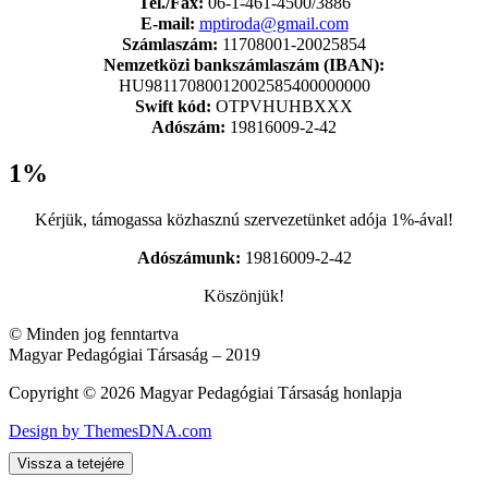
Tel./Fax:
06-1-461-4500/3886
E-mail:
mptiroda@gmail.com
Számlaszám:
11708001-20025854
Nemzetközi bankszámlaszám (IBAN):
HU98117080012002585400000000
Swift kód:
OTPVHUHBXXX
Adószám:
19816009-2-42
1%
Kérjük, támogassa közhasznú szervezetünket adója 1%-ával!
Adószámunk:
19816009-2-42
Köszönjük!
© Minden jog fenntartva
Magyar Pedagógiai Társaság – 2019
Copyright © 2026 Magyar Pedagógiai Társaság honlapja
Design by ThemesDNA.com
Vissza a tetejére