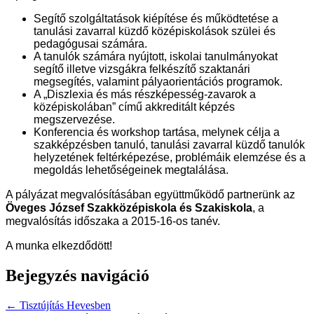
Segítő szolgáltatások kiépítése és működtetése a
tanulási zavarral küzdő középiskolások szülei és
pedagógusai számára.
A tanulók számára nyújtott, iskolai tanulmányokat
segítő illetve vizsgákra felkészítő szaktanári
megsegítés, valamint pályaorientációs programok.
A „Diszlexia és más részképesség-zavarok a
középiskolában” című akkreditált képzés
megszervezése.
Konferencia és workshop tartása, melynek célja a
szakképzésben tanuló, tanulási zavarral küzdő tanulók
helyzetének feltérképezése, problémáik elemzése és a
megoldás lehetőségeinek megtalálása.
A pályázat megvalósításában együttműködő partnerünk az
Öveges József Szakközépiskola és Szakiskola
, a
megvalósítás időszaka a 2015-16-os tanév.
A munka elkezdődött!
Bejegyzés navigáció
← Tisztújítás Hevesben