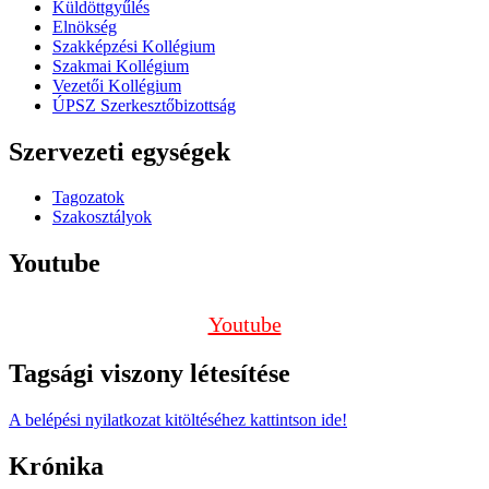
Küldöttgyűlés
Elnökség
Szakképzési Kollégium
Szakmai Kollégium
Vezetői Kollégium
ÚPSZ Szerkesztőbizottság
Szervezeti egységek
Tagozatok
Szakosztályok
Youtube
Youtube
Tagsági viszony létesítése
A belépési nyilatkozat kitöltéséhez kattintson ide!
Krónika