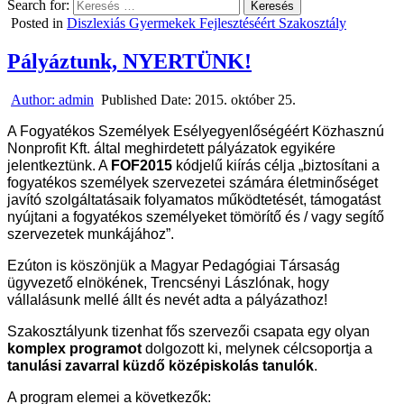
Search for:
Posted in
Diszlexiás Gyermekek Fejlesztéséért Szakosztály
Pályáztunk, NYERTÜNK!
Author:
admin
Published Date:
2015. október 25.
A Fogyatékos Személyek Esélyegyenlőségéért Közhasznú
Nonprofit Kft. által meghirdetett pályázatok egyikére
jelentkeztünk. A
FOF2015
kódjelű kiírás
célja „biztosítani a
fogyatékos személyek szervezetei számára életminőséget
javító szolgáltatásaik folyamatos működtetését, támogatást
nyújtani a fogyatékos személyeket tömörítő és / vagy segítő
szervezetek munkájához”.
Ezúton is köszönjük a Magyar Pedagógiai Társaság
ügyvezető elnökének, Trencsényi Lászlónak, hogy
vállalásunk mellé állt és nevét adta a pályázathoz!
Szakosztályunk tizenhat fős szervezői csapata egy olyan
komplex programot
dolgozott ki, melynek célcsoportja a
tanulási zavarral küzdő középiskolás tanulók
.
A program elemei a következők: