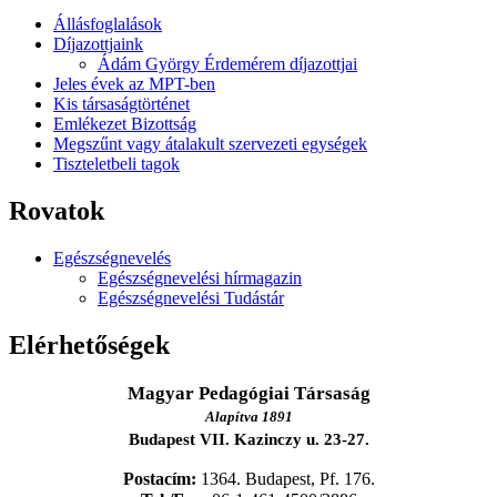
Állásfoglalások
Díjazottjaink
Ádám György Érdemérem díjazottjai
Jeles évek az MPT-ben
Kis társaságtörténet
Emlékezet Bizottság
Megszűnt vagy átalakult szervezeti egységek
Tiszteletbeli tagok
Rovatok
Egészségnevelés
Egészségnevelési hírmagazin
Egészségnevelési Tudástár
Elérhetőségek
Magyar Pedagógiai Társaság
Alapítva 1891
Budapest VII. Kazinczy u. 23-27.
Postacím:
1364. Budapest, Pf. 176.