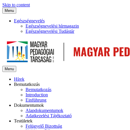
Skip to content
Menu
Egészségnevelés
Egészségnevelési hírmagazin
Egészségnevelési Tudástár
Menu
Hírek
Bemutatkozás
Bemutatkozás
Introduction
Einführung
Dokumentumok
Alapdokumentumok
Adatkezelési Tájékoztató
Testületek
Felügyelő Bizottság