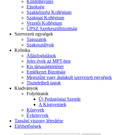
Küldöttgyűlés
Elnökség
Szakképzési Kollégium
Szakmai Kollégium
Vezetői Kollégium
ÚPSZ Szerkesztőbizottság
Szervezeti egységek
Tagozatok
Szakosztályok
Krónika
Állásfoglalások
Jeles évek az MPT-ben
Kis társaságtörténet
Emlékezet Bizottság
Megszűnt vagy átalakult szervezeti egységek
Tiszteletbeli tagok
Kiadványok
Folyóiratok
Új Pedagógiai Szemle
A Kisgyermek
Könyvek
Évkönyvek
Tagsági viszony létesítése
Elérhetőségek