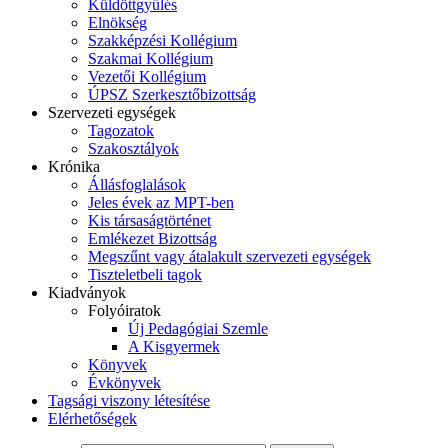
Küldöttgyűlés
Elnökség
Szakképzési Kollégium
Szakmai Kollégium
Vezetői Kollégium
ÚPSZ Szerkesztőbizottság
Szervezeti egységek
Tagozatok
Szakosztályok
Krónika
Állásfoglalások
Jeles évek az MPT-ben
Kis társaságtörténet
Emlékezet Bizottság
Megszűnt vagy átalakult szervezeti egységek
Tiszteletbeli tagok
Kiadványok
Folyóiratok
Új Pedagógiai Szemle
A Kisgyermek
Könyvek
Évkönyvek
Tagsági viszony létesítése
Elérhetőségek