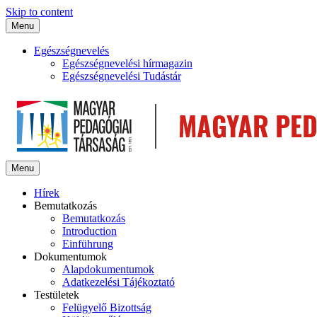
Skip to content
Menu
Egészségnevelés
Egészségnevelési hírmagazin
Egészségnevelési Tudástár
Menu
Hírek
Bemutatkozás
Bemutatkozás
Introduction
Einführung
Dokumentumok
Alapdokumentumok
Adatkezelési Tájékoztató
Testületek
Felügyelő Bizottság