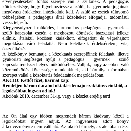
érvényesítésében fontos szerepe van a szülőnek. A pedagógus
kötelezettsége, hogy figyelmeztesse a szülőt, ha gyermeke jogainak
megóvása érdekében intézkednie kell. A szülő az esetek túlnyomó
többségében a pedagógus által közölteket elfogadja, tudomásul
veszi, teljesíti.
Kiegyensúlyozott működés, harmonikus pedagógus – gyermek –
szülő kapcsolat esetén a meghozott döntések igazgatási jellege
eltűnik, átalakul közösen kialakított, elfogadott és végrehajtott
megoldásra váró feladattá. Nem keletkezik érdeksérelem, vita,
összeütközés.
A kézikönyv bemutatja a közoktatás szereplőinek feladatát, illetve
gyakorlati segítséget nyújt a pedagógus – gyermek – szülő
kapcsolatrendszer helyes működéséhez. Valljuk, hogy az ebben való
közreműködés kötelessége mindenkinek, aki bármilyen formában
szerepet vállal a közoktatás feladatainak megoldásában.
AKCIÓ! Kettőt fizet, hármat kap!
Rendeljen három darabot oktatási témájú szakkönyveinkből, a
legolcsóbbat ingyen adjuk!
Akciónk 2010. december 31-ig, vagy a készlet erejéig tart!
Az Ön által egy időben megrendelt három kiadvány közül a
legolcsóbbat ingyen adjuk. Az ingyenesen adott könyv
árkedvezményre nem váltható. Az akció bármely, az akcióban részt