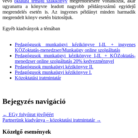
vevő
oktatási témájú szakkönyv
megrendelésére vonatkozik, akár
ugyanarra a könyvre leadott nagyobb példányszámú egyidejű
megrendelés esetén is. Az ingyenes példányt minden harmadik
megrendelt könyv esetén biztosítjuk.
Egyéb kiadványok a témában
Pedagógusok munkaügyi kézikönyve I-II. + ingyenes
KÖZoktatás-menedzser/Munkaügy online szolgáltatás
Pedagógusok munkaügyi kézikönyve I-II. + KÖZoktatás-
menedzser online szolgáltatás 20% kedvezménnyel
Pedagógusok munkaügyi kézikönyve II.
Pedagógusok munkaügyi kézikönyve I.
Közoktatási iratmintatár
Bejegyzés navigáció
← EGy folyóirat jövőjéért
Partnerünk kiadványa – közoktatási iratmintatár →
Közelgő események