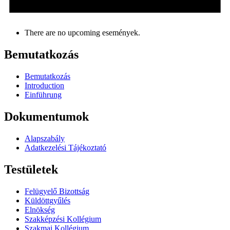
There are no upcoming események.
Bemutatkozás
Bemutatkozás
Introduction
Einführung
Dokumentumok
Alapszabály
Adatkezelési Tájékoztató
Testületek
Felügyelő Bizottság
Küldöttgyűlés
Elnökség
Szakképzési Kollégium
Szakmai Kollégium