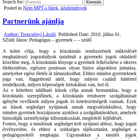
Search for:
Posted in
Nem MPT-s hírek, közlemények
Partnerünk ajánlja
Author:
Trencsényi László
Published Date:
2010. július 01.
SZüdi János: Pedagógus – gyermek – – szülő
A kötet célja, hogy a közoktatás rendszerének működését
meghatározó jogszabályok tartalmát a gyermeki jogok oldaláról
közelítse meg. A közoktatás lényege a gyermek felkészítése a sikeres
életkezdésre, egészen pontosan olyan biztos alapokhoz juttatása,
amelyekre egész életén át támaszkodhat. Ehhez minden gyermeknek
joga van, függetlenül attól, hogy milyen családi háttérrel
rendelkezik, milyen képességek birtokában van, hol él.
Az e kötetben található írások célja annak bemutatása, hogy a
közoktatás szereplőinek, a közoktatás rendszere szolgáltatásait
igénybe vevőknek milyen jogaik és kötelezettségeik vannak. Ezek
az írások segítséget nyújtanak annak megvalósításához, hogy
minden gyermek hozzájusson azokhoz a szolgáltatásokhoz, amelyek
biztosítják személyisége kibontakozását, megfelelő fejlődését.
Fontos, hogy a tanulónak segítséget kell nyújtani ahhoz, hogy jogait
érvényesítse, és ehhez a szükséges tájékoztatást, segítséget a
pedagógusoktól megkapja. Ugyanakkor a tanulói jogok