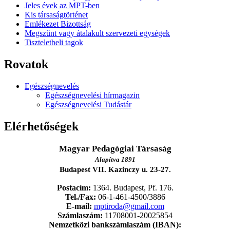
Jeles évek az MPT-ben
Kis társaságtörténet
Emlékezet Bizottság
Megszűnt vagy átalakult szervezeti egységek
Tiszteletbeli tagok
Rovatok
Egészségnevelés
Egészségnevelési hírmagazin
Egészségnevelési Tudástár
Elérhetőségek
Magyar Pedagógiai Társaság
Alapítva 1891
Budapest VII. Kazinczy u. 23-27.
Postacím:
1364. Budapest, Pf. 176.
Tel./Fax:
06-1-461-4500/3886
E-mail:
mptiroda@gmail.com
Számlaszám:
11708001-20025854
Nemzetközi bankszámlaszám (IBAN):