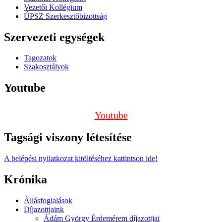
Vezetői Kollégium
ÚPSZ Szerkesztőbizottság
Szervezeti egységek
Tagozatok
Szakosztályok
Youtube
Youtube
Tagsági viszony létesítése
A belépési nyilatkozat kitöltéséhez kattintson ide!
Krónika
Állásfoglalások
Díjazottjaink
Ádám György Érdemérem díjazottjai