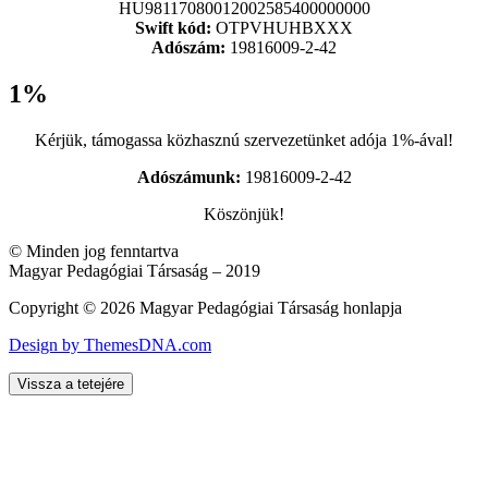
HU98117080012002585400000000
Swift kód:
OTPVHUHBXXX
Adószám:
19816009-2-42
1%
Kérjük, támogassa közhasznú szervezetünket adója 1%-ával!
Adószámunk:
19816009-2-42
Köszönjük!
© Minden jog fenntartva
Magyar Pedagógiai Társaság – 2019
Copyright © 2026 Magyar Pedagógiai Társaság honlapja
Design by ThemesDNA.com
Vissza a tetejére