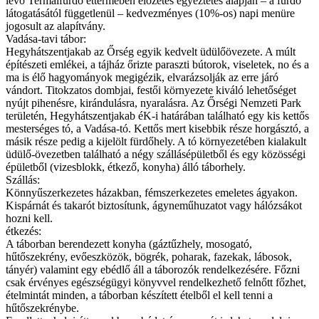
lévő Termálfürdő éttermében előzetes egyeztetés alapján – a fürdő
látogatásától függetlenül – kedvezményes (10%-os) napi menüre
jogosult az alapítvány.
Vadása-tavi tábor:
Hegyhátszentjakab az Őrség egyik kedvelt üdülőövezete. A múlt
építészeti emlékei, a tájház őrizte paraszti bútorok, viseletek, no és a
ma is élő hagyományok megigézik, elvarázsolják az erre járó
vándort. Titokzatos dombjai, festői környezete kiváló lehetőséget
nyújt pihenésre, kirándulásra, nyaralásra. Az Őrségi Nemzeti Park
területén, Hegyhátszentjakab éK-i határában található egy kis kettős
mesterséges tó, a Vadása-tó. Kettős mert kisebbik része horgásztó, a
másik része pedig a kijelölt fürdőhely. A tó környezetében kialakult
üdülő-övezetben található a négy szállásépületből és egy közösségi
épületből (vizesblokk, étkező, konyha) álló táborhely.
Szállás:
Könnyűszerkezetes házakban, fémszerkezetes emeletes ágyakon.
Kispárnát és takarót biztosítunk, ágyneműhuzatot vagy hálózsákot
hozni kell.
étkezés:
A táborban berendezett konyha (gáztűzhely, mosogató,
hűtőszekrény, evőeszközök, bögrék, poharak, fazekak, lábosok,
tányér) valamint egy ebédlő áll a táborozók rendelkezésére. Főzni
csak érvényes egészségügyi könyvvel rendelkezhető felnőtt főzhet,
ételmintát minden, a táborban készített ételből el kell tenni a
hűtőszekrénybe.