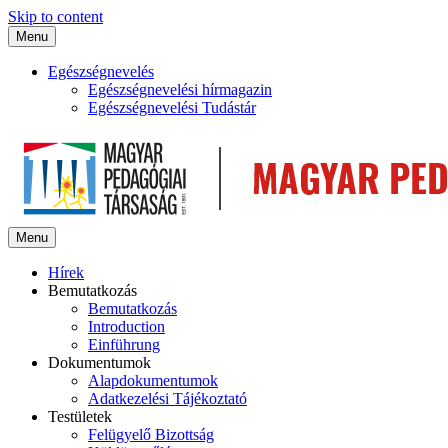
Skip to content
Menu
Egészségnevelés
Egészségnevelési hírmagazin
Egészségnevelési Tudástár
Menu
Hírek
Bemutatkozás
Bemutatkozás
Introduction
Einführung
Dokumentumok
Alapdokumentumok
Adatkezelési Tájékoztató
Testületek
Felügyelő Bizottság