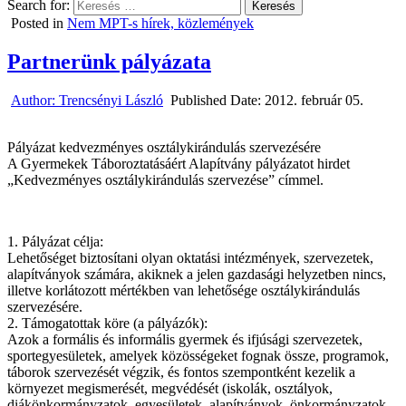
Search for:
Posted in
Nem MPT-s hírek, közlemények
Partnerünk pályázata
Author:
Trencsényi László
Published Date:
2012. február 05.
Pályázat kedvezményes osztálykirándulás szervezésére
A Gyermekek Táboroztatásáért Alapítvány pályázatot hirdet
„Kedvezményes osztálykirándulás szervezése” címmel.
1. Pályázat célja:
Lehetőséget biztosítani olyan oktatási intézmények, szervezetek,
alapítványok számára, akiknek a jelen gazdasági helyzetben nincs,
illetve korlátozott mértékben van lehetősége osztálykirándulás
szervezésére.
2. Támogatottak köre (a pályázók):
Azok a formális és informális gyermek és ifjúsági szervezetek,
sportegyesületek, amelyek közösségeket fognak össze, programok,
táborok szervezését végzik, és fontos szempontként kezelik a
környezet megismerését, megvédését (iskolák, osztályok,
diákönkormányzatok, egyesületek, alapítványok, önkormányzatok,