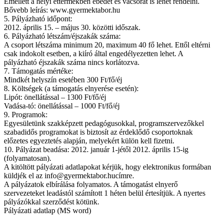
Emellett a helyi éttermekben ebédet és vacsorát is lehet rendelni.
Bővebb leírás: www.gyermektabor.hu
5. Pályázható időpont:
2012. április 15. – május 30. közötti időszak.
6. Pályázható létszám/éjszakák száma:
A csoport létszáma minimum 20, maximum 40 fő lehet. Ettől eltérni
csak indokolt esetben, a kiíró által engedélyezetten lehet. A
pályázható éjszakák száma nincs korlátozva.
7. Támogatás mértéke:
Mindkét helyszín esetében 300 Ft/fő/éj
8. Költségek (a támogatás elnyerése esetén):
Lipót: önellátással – 1300 Ft/fő/éj
Vadása-tó: önellátással – 1000 Ft/fő/éj
9. Programok:
Egyesületünk szakképzett pedagógusokkal, programszervezőkkel
szabadidős programokat is biztosít az érdeklődő csoportoknak
előzetes egyeztetés alapján, melyekért külön kell fizetni.
10. Pályázat beadása: 2012. január 1-jétől 2012. április 15-ig
(folyamatosan).
A kitöltött pályázati adatlapokat kérjük, hogy elektronikus formában
küldjék el az info@gyermektabor.hucímre.
A pályázatok elbírálása folyamatos. A támogatást elnyerő
szervezeteket leadástól számított 1 héten belül értesítjük. A nyertes
pályázókkal szerződést kötünk.
Pályázati adatlap (MS word)