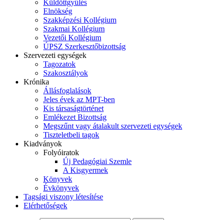
Küldöttgyűlés
Elnökség
Szakképzési Kollégium
Szakmai Kollégium
Vezetői Kollégium
ÚPSZ Szerkesztőbizottság
Szervezeti egységek
Tagozatok
Szakosztályok
Krónika
Állásfoglalások
Jeles évek az MPT-ben
Kis társaságtörténet
Emlékezet Bizottság
Megszűnt vagy átalakult szervezeti egységek
Tiszteletbeli tagok
Kiadványok
Folyóiratok
Új Pedagógiai Szemle
A Kisgyermek
Könyvek
Évkönyvek
Tagsági viszony létesítése
Elérhetőségek