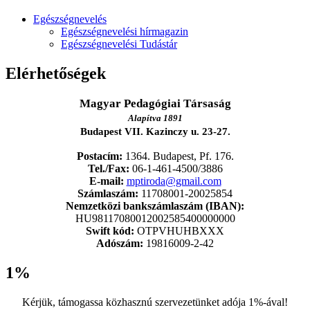
Egészségnevelés
Egészségnevelési hírmagazin
Egészségnevelési Tudástár
Elérhetőségek
Magyar Pedagógiai Társaság
Alapítva 1891
Budapest VII. Kazinczy u. 23-27.
Postacím:
1364. Budapest, Pf. 176.
Tel./Fax:
06-1-461-4500/3886
E-mail:
mptiroda@gmail.com
Számlaszám:
11708001-20025854
Nemzetközi bankszámlaszám (IBAN):
HU98117080012002585400000000
Swift kód:
OTPVHUHBXXX
Adószám:
19816009-2-42
1%
Kérjük, támogassa közhasznú szervezetünket adója 1%-ával!