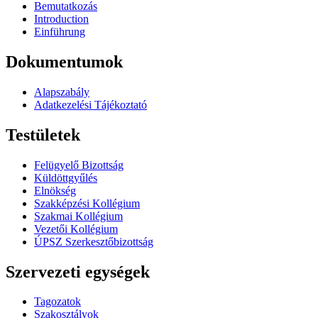
Bemutatkozás
Introduction
Einführung
Dokumentumok
Alapszabály
Adatkezelési Tájékoztató
Testületek
Felügyelő Bizottság
Küldöttgyűlés
Elnökség
Szakképzési Kollégium
Szakmai Kollégium
Vezetői Kollégium
ÚPSZ Szerkesztőbizottság
Szervezeti egységek
Tagozatok
Szakosztályok