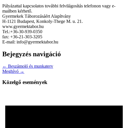
Pályázattal kapcsolatos további felvilágosítás telefonon vagy e-
mailben kérhető.
Gyermekek Táborozásáért Alapítvány
H-1121 Budapest, Konkoly-Thege M. u. 21.
www.gyermektabor.hu
Tel.:+36-30-939-0350
fax: +36-21-303-3205
E-mail: info@gyermektabor.hu
Bejegyzés navigáció
← Beszámoló és munkaterv
Meghívó →
Közelgő események