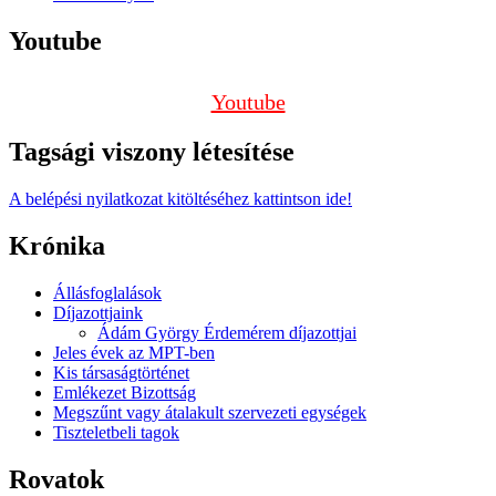
Youtube
Youtube
Tagsági viszony létesítése
A belépési nyilatkozat kitöltéséhez kattintson ide!
Krónika
Állásfoglalások
Díjazottjaink
Ádám György Érdemérem díjazottjai
Jeles évek az MPT-ben
Kis társaságtörténet
Emlékezet Bizottság
Megszűnt vagy átalakult szervezeti egységek
Tiszteletbeli tagok
Rovatok