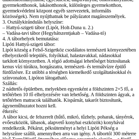
gyermekotthonok, lakásotthonok, különleges gyermekotthon,
gyermekvédelmi központ egyéb szervezetek, informális
közösségek). Nem nyújthatnak be pályázatot magánszemélyek.
3. Osztálykirándulás helyszíne:
– Hattyú-szigeti tábor (Lipót, Holt-Duna u. 2.)
– Vadása-tavi tábor (Hegyhátszentjakab – Vadása-tó)
4. A táborhelyek bemutatása:
Lipóti Hattyú-szigeti tábor:
Lipót község a Felső-Szigetköz csodálatos természeti környezetében
elhelyezkedő település, folyókkal, halastavakkal, nádasokkal
tarkított környezetben. A régió adottságai lehetőséget biztosítanak
kenus vízi túrákra, horgászatra, természeti- és termálvízre épülő
fürdőzésre. Ez utóbbi a térségben kiemelkedő szolgáltatásokkal és
színvonalon, Lipóton látogatható.
Szállás:
2 nádtetős épületben, melyekben egyenként a földszinten 2×5 fő, a
tetőtérben 10 fő elhelyezésére van lehetőség. A földszinten ágyak, a
tetőtérben matracok találhatók. Kispárnát, takarót biztosítunk,
ágyneműhuzatot hozni kell.
étkezés:
A tábor kicsi, de felszerelt (hűtő, mikró, tűzhely, poharak, tányérok,
evőeszközök, lábasok, alapvető konyhai eszközök) konyhával
rendelkezik. Pékárut, péksüteményt a helyi Lipóti Pékség a
helyszínre szállít, amennyiben arra van igény. A tábortól 300 méterre