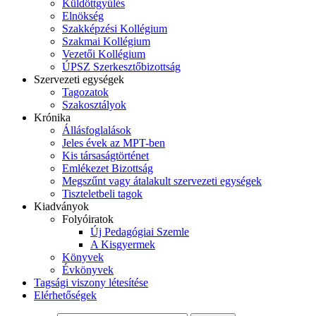
Küldöttgyűlés
Elnökség
Szakképzési Kollégium
Szakmai Kollégium
Vezetői Kollégium
ÚPSZ Szerkesztőbizottság
Szervezeti egységek
Tagozatok
Szakosztályok
Krónika
Állásfoglalások
Jeles évek az MPT-ben
Kis társaságtörténet
Emlékezet Bizottság
Megszűnt vagy átalakult szervezeti egységek
Tiszteletbeli tagok
Kiadványok
Folyóiratok
Új Pedagógiai Szemle
A Kisgyermek
Könyvek
Évkönyvek
Tagsági viszony létesítése
Elérhetőségek