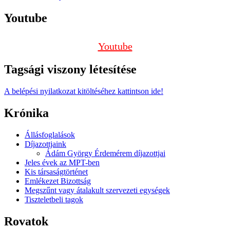
Youtube
Youtube
Tagsági viszony létesítése
A belépési nyilatkozat kitöltéséhez kattintson ide!
Krónika
Állásfoglalások
Díjazottjaink
Ádám György Érdemérem díjazottjai
Jeles évek az MPT-ben
Kis társaságtörténet
Emlékezet Bizottság
Megszűnt vagy átalakult szervezeti egységek
Tiszteletbeli tagok
Rovatok