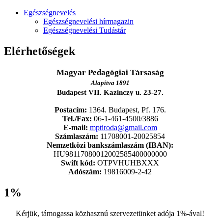
Egészségnevelés
Egészségnevelési hírmagazin
Egészségnevelési Tudástár
Elérhetőségek
Magyar Pedagógiai Társaság
Alapítva 1891
Budapest VII. Kazinczy u. 23-27.
Postacím:
1364. Budapest, Pf. 176.
Tel./Fax:
06-1-461-4500/3886
E-mail:
mptiroda@gmail.com
Számlaszám:
11708001-20025854
Nemzetközi bankszámlaszám (IBAN):
HU98117080012002585400000000
Swift kód:
OTPVHUHBXXX
Adószám:
19816009-2-42
1%
Kérjük, támogassa közhasznú szervezetünket adója 1%-ával!