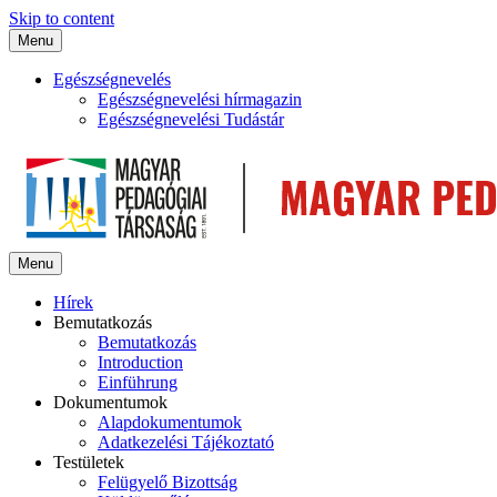
Skip to content
Menu
Egészségnevelés
Egészségnevelési hírmagazin
Egészségnevelési Tudástár
Menu
Hírek
Bemutatkozás
Bemutatkozás
Introduction
Einführung
Dokumentumok
Alapdokumentumok
Adatkezelési Tájékoztató
Testületek
Felügyelő Bizottság