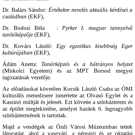
Dr. Balázs Sándor
: Értékekre nevelés aktuális kérdései a
családban
(EKF),
Dr. Bodosi Béla
:
Pyrker I. magyar tannyelvű
tanítóképzője
(EKF),
Dr. Kovács László:
Egy egzotikus kisebbség Eger
kultúrájában
(EKF),
Ádám Anetta:
Tanárképzés és a hátrányos helyzet
(Miskolci Egyetem) és az MPT Borsod megyei
tagozatának vezetője.
Az előadásokat követően Kocsik László Csaba az ÓMI
kulturális menedzsere ismertette az Olvasó Egylet és a
Kaszinó múltját és jelenét. Ezt követte a színházterem és
az épület megtekintése, amelyet hazánk 6. legnagyobb
színháztermének is tartottak.
Majd a vendégek az Ózdi Városi Múzeumban tettek
látogatást, ahol a vasgyári, a néprajzi és az oktatási