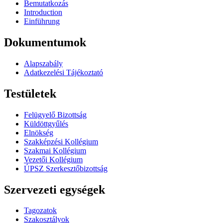
Bemutatkozás
Introduction
Einführung
Dokumentumok
Alapszabály
Adatkezelési Tájékoztató
Testületek
Felügyelő Bizottság
Küldöttgyűlés
Elnökség
Szakképzési Kollégium
Szakmai Kollégium
Vezetői Kollégium
ÚPSZ Szerkesztőbizottság
Szervezeti egységek
Tagozatok
Szakosztályok