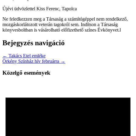
Újévi üdvözlettel Kiss Ferenc, Tapolca
Ne feledkezzen meg a Társaság a számítógéppel nem rendelkező,
mozgáskorlátozott veterán tagokról sem. Indítson a Társaság
könyvesboltban is vásárolható előfizethető színes Évkönyvet.l
Bejegyzés navigáció
← Takács Etel emléke
Örkény Színház hív februárra →
Közelgő események