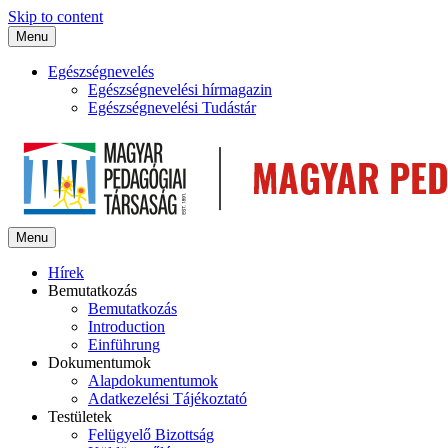
Skip to content
Menu
Egészségnevelés
Egészségnevelési hírmagazin
Egészségnevelési Tudástár
Menu
Hírek
Bemutatkozás
Bemutatkozás
Introduction
Einführung
Dokumentumok
Alapdokumentumok
Adatkezelési Tájékoztató
Testületek
Felügyelő Bizottság