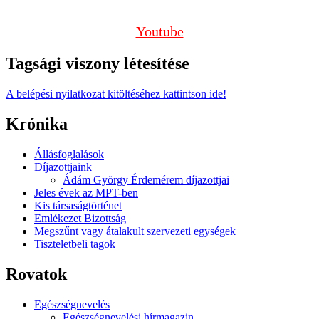
Youtube
Tagsági viszony létesítése
A belépési nyilatkozat kitöltéséhez kattintson ide!
Krónika
Állásfoglalások
Díjazottjaink
Ádám György Érdemérem díjazottjai
Jeles évek az MPT-ben
Kis társaságtörténet
Emlékezet Bizottság
Megszűnt vagy átalakult szervezeti egységek
Tiszteletbeli tagok
Rovatok
Egészségnevelés
Egészségnevelési hírmagazin