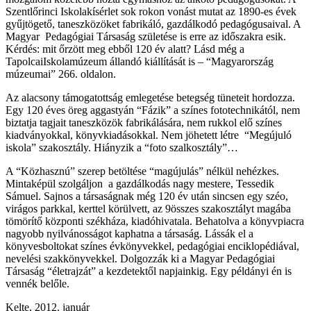
Szentlőrinci Iskolakísérlet sok rokon vonást mutat az 1890-es évek
gyűjtögető, taneszközöket fabrikáló, gazdálkodó pedagógusaival. A
Magyar Pedagógiai Társaság születése is erre az időszakra esik.
Kérdés: mit őrzött meg ebből 120 év alatt? Lásd még a
TapolcaiIskolamúzeum állandó kiállítását is – “Magyarország
múzeumai” 266. oldalon.
Az alacsony támogatottság emlegetése betegség tüneteit hordozza.
Egy 120 éves öreg aggastyán “Fázik” a színes fototechnikától, nem
biztatja tagjait taneszközök fabrikálására, nem rukkol elő színes
kiadványokkal, könyvkiadásokkal. Nem jöhetett létre “Megújuló
iskola” szakosztály. Hiányzik a “foto szalkosztály”…
A “Közhasznú” szerep betöltése “magújulás” nélkül nehézkes.
Mintaképül szolgáljon a gazdálkodás nagy mestere, Tessedik
Sámuel. Sajnos a társaságnak még 120 év után sincsen egy széo,
virágos parkkal, kerttel körülvett, az 9összes szakosztályt magába
tömörítő központi székháza, kiadóhivatala. Behatolva a könyvpiacra
nagyobb nyilvánosságot kaphatna a társaság. Lássák el a
könyvesboltokat színes évkönyvekkel, pedagógiai enciklopédiával,
nevelési szakkönyvekkel. Dolgozzák ki a Magyar Pedagógiai
Társaság “életrajzát” a kezdetektől napjainkig. Egy példányi én is
vennék belőle.
Kelte, 2012. január