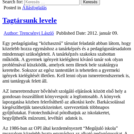
Search for:
Posted in
Állásfoglalás
Tagtársunk levele
Author:
Trencsényi László
Published Date:
2012. január 09.
Egy pedagógiailag “közhasznú” társulat feladatát abban látom, hogy
közelebb hozza egymáshoz a tanárképzés és a pedagógustársadalom
mindennapi szükségleteit. A tanárképzés szakokra szabottan
működik. A gyermek igényeit kielégíteni kívánó tanár sok olyan
problémával küszködik, amelyek nem illenek bele szaktárgya
kereteibe. Sokszor az egész tantestület is tehetetlen a gyermeki
igények kielégítését illetően. Kell lenni olyan ismeretrendszernek is,
ami tantárgyak felett áll.
AZ ismeretrendszer bővítését szolgáló eljárások között első hely a
gondosan összeállított könyvespolc a legfontosabb. A könyvek
lapozgatása közben felerősíthető az alkotási kedv. Barkácsolással
kiegészíthetjük taneszközeinket. szervezetünk többnapos
gyűjtőutakat. Fototechnikával pótolhatjuk az iskolakertet,
begyűjthetők múzeumi, levéltári adatok is.
Az 1986-ban az OPI által kezdeményezett “Megújuló iskola”
mozgalom közelebb hozta egymáshoz az alkotó pedagógusokat. A