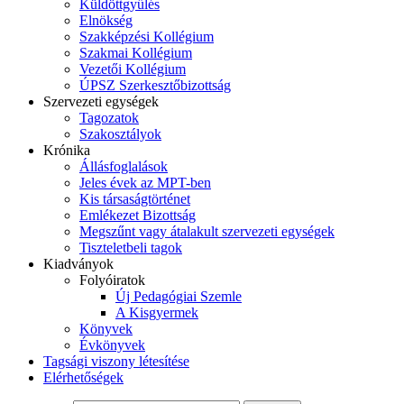
Küldöttgyűlés
Elnökség
Szakképzési Kollégium
Szakmai Kollégium
Vezetői Kollégium
ÚPSZ Szerkesztőbizottság
Szervezeti egységek
Tagozatok
Szakosztályok
Krónika
Állásfoglalások
Jeles évek az MPT-ben
Kis társaságtörténet
Emlékezet Bizottság
Megszűnt vagy átalakult szervezeti egységek
Tiszteletbeli tagok
Kiadványok
Folyóiratok
Új Pedagógiai Szemle
A Kisgyermek
Könyvek
Évkönyvek
Tagsági viszony létesítése
Elérhetőségek