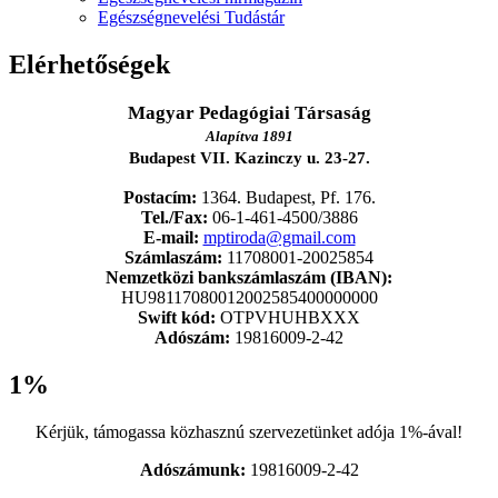
Egészségnevelési Tudástár
Elérhetőségek
Magyar Pedagógiai Társaság
Alapítva 1891
Budapest VII. Kazinczy u. 23-27.
Postacím:
1364. Budapest, Pf. 176.
Tel./Fax:
06-1-461-4500/3886
E-mail:
mptiroda@gmail.com
Számlaszám:
11708001-20025854
Nemzetközi bankszámlaszám (IBAN):
HU98117080012002585400000000
Swift kód:
OTPVHUHBXXX
Adószám:
19816009-2-42
1%
Kérjük, támogassa közhasznú szervezetünket adója 1%-ával!
Adószámunk:
19816009-2-42