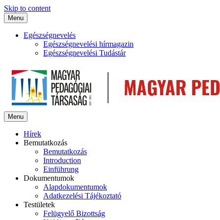
Skip to content
Menu
Egészségnevelés
Egészségnevelési hírmagazin
Egészségnevelési Tudástár
Menu
Hírek
Bemutatkozás
Bemutatkozás
Introduction
Einführung
Dokumentumok
Alapdokumentumok
Adatkezelési Tájékoztató
Testületek
Felügyelő Bizottság