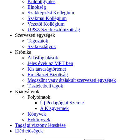
Küldöttgyűlés
Elnökség
Szakképzési Kollégium
Szakmai Kollégium
Vezetői Kollégium
ÚPSZ Szerkesztőbizottság
Szervezeti egységek
Tagozatok
Szakosztályok
Krónika
Állásfoglalások
Jeles évek az MPT-ben
Kis társaságtörténet
Emlékezet Bizottság
Megszűnt vagy átalakult szervezeti egységek
Tiszteletbeli tagok
Kiadványok
Folyóiratok
Új Pedagógiai Szemle
A Kisgyermek
Könyvek
Évkönyvek
Tagsági viszony létesítése
Elérhetőségek