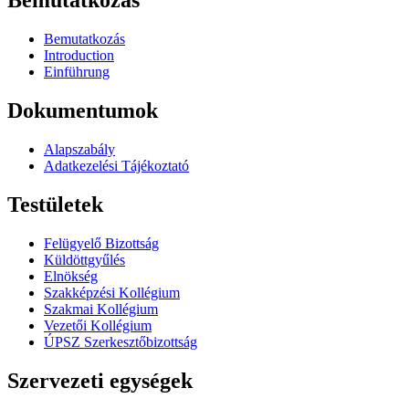
Bemutatkozás
Bemutatkozás
Introduction
Einführung
Dokumentumok
Alapszabály
Adatkezelési Tájékoztató
Testületek
Felügyelő Bizottság
Küldöttgyűlés
Elnökség
Szakképzési Kollégium
Szakmai Kollégium
Vezetői Kollégium
ÚPSZ Szerkesztőbizottság
Szervezeti egységek