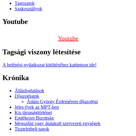
Tagozatok
Szakosztályok
Youtube
Youtube
Tagsági viszony létesítése
A belépési nyilatkozat kitöltéséhez kattintson ide!
Krónika
Állásfoglalások
Díjazottjaink
Ádám György Érdemérem díjazottjai
Jeles évek az MPT-ben
Kis társaságtörténet
Emlékezet Bizottság
Megszűnt vagy átalakult szervezeti egységek
Tiszteletbeli tagok