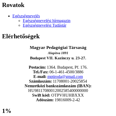
Rovatok
Egészségnevelés
Egészségnevelési hírmagazin
Egészségnevelési Tudástár
Elérhetőségek
Magyar Pedagógiai Társaság
Alapítva 1891
Budapest VII. Kazinczy u. 23-27.
Postacím:
1364. Budapest, Pf. 176.
Tel./Fax:
06-1-461-4500/3886
E-mail:
mptiroda@gmail.com
Számlaszám:
11708001-20025854
Nemzetközi bankszámlaszám (IBAN):
HU98117080012002585400000000
Swift kód:
OTPVHUHBXXX
Adószám:
19816009-2-42
1%