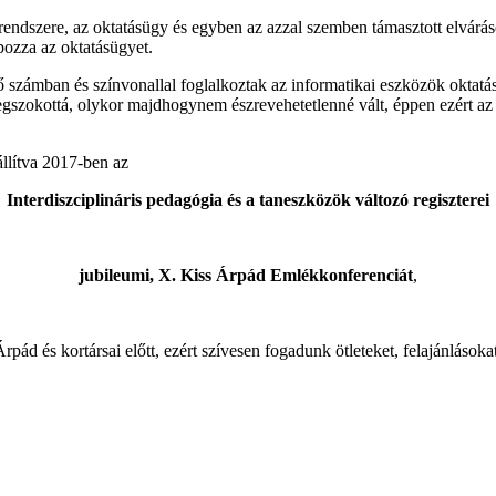
szere, az oktatásügy és egyben az azzal szemben támasztott elvárások 
pozza az oktatásügyet.
zámban és színvonallal foglalkoztak az informatikai eszközök oktatás
egszokottá, olykor majdhogynem észrevehetetlenné vált, éppen ezért az 
llítva 2017-ben az
Interdiszciplináris pedagógia és a taneszközök változó regiszterei
jubileumi, X. Kiss Árpád Emlékkonferenciát
,
pád és kortársai előtt, ezért szívesen fogadunk ötleteket, felajánláso