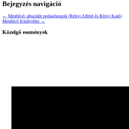
Bejegyzés navigáció
← Meghívó: abszolút pedagógusok (Rényi Alfréd és Rényi Kató)
Meghívó Királyrétre →
Közelgő események