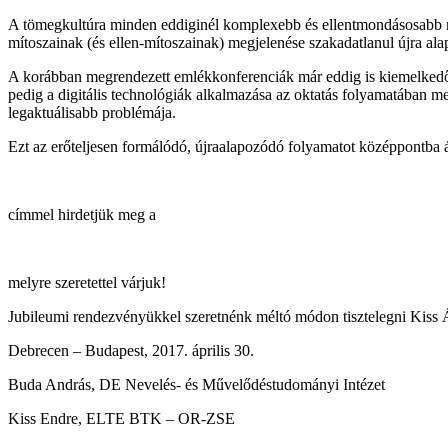
A tömegkultúra minden eddiginél komplexebb és ellentmondásosabb rend
mítoszainak (és ellen-mítoszainak) megjelenése szakadatlanul újra ala
A korábban megrendezett emlékkonferenciák már eddig is kiemelkedő s
pedig a digitális technológiák alkalmazása az oktatás folyamatában m
legaktuálisabb problémája.
Ezt az erőteljesen formálódó, újraalapozódó folyamatot középpontba á
címmel hirdetjük meg a
melyre szeretettel várjuk!
Jubileumi rendezvényükkel szeretnénk méltó módon tisztelegni Kiss Ár
Debrecen – Budapest, 2017. április 30.
Buda András, DE Nevelés- és Művelődéstudományi Intézet
Kiss Endre, ELTE BTK – OR-ZSE