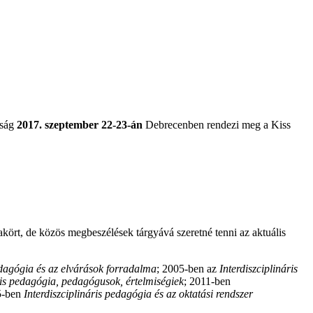
aság
2017. szeptember 22-23-án
Debrecenben rendezi meg a Kiss
rt, de közös megbeszélések tárgyává szeretné tenni az aktuális
edagógia és az elvárások forradalma
; 2005-ben az
Interdiszciplináris
ris pedagógia, pedagógusok, értelmiségiek
; 2011-ben
15-ben
Interdiszciplináris pedagógia és az oktatási rendszer