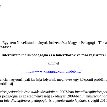
k
i Egyetem Neveléstudományok Intézete és a Magyar Pedagógiai Társ
kozását
Interdiszciplináris pedagógia és a taneszközök változó regiszterei
címmel
http://www.kissarpadkonf.unideb.hu/
cia hagyományait kívánja folytatni: megnevez egy központi problémakö
roblémáját.
ináris pedagógia és a tudás társadalma
; 2003-ban
Interdiszciplináris p
ris pedagógia és az eredményesség akadályai; 2009-ben
Interdiszcipliná
an
Interdiszciplináris pedagógia és a fenntartható fejlődés
; s végül 20