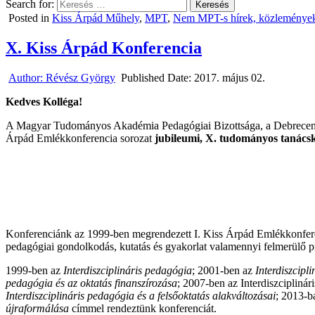
Search for:
Posted in
Kiss Árpád Műhely
,
MPT
,
Nem MPT-s hírek, közleménye
X. Kiss Árpád Konferencia
Author:
Révész György
Published Date:
2017. május 02.
Kedves Kolléga!
A Magyar Tudományos Akadémia Pedagógiai Bizottsága, a Debrecen
Árpád Emlékkonferencia sorozat
jubileumi, X. tudományos tanács
Konferenciánk az 1999-ben megrendezett I. Kiss Árpád Emlékkonferen
pedagógiai gondolkodás, kutatás és gyakorlat valamennyi felmerülő p
1999-ben az
Interdiszciplináris pedagógia
; 2001-ben az
Interdiszcipl
pedagógia és az oktatás finanszírozása
; 2007-ben az Interdiszcipliná
Interdiszciplináris pedagógia és a felsőoktatás alakváltozásai
; 2013-b
újraformálása
címmel rendeztünk konferenciát.