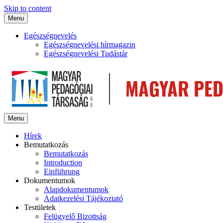
Skip to content
Menu
Egészségnevelés
Egészségnevelési hírmagazin
Egészségnevelési Tudástár
Menu
Hírek
Bemutatkozás
Bemutatkozás
Introduction
Einführung
Dokumentumok
Alapdokumentumok
Adatkezelési Tájékoztató
Testületek
Felügyelő Bizottság