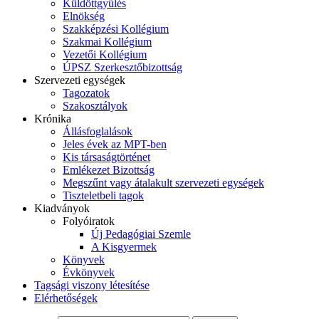
Küldöttgyűlés
Elnökség
Szakképzési Kollégium
Szakmai Kollégium
Vezetői Kollégium
ÚPSZ Szerkesztőbizottság
Szervezeti egységek
Tagozatok
Szakosztályok
Krónika
Állásfoglalások
Jeles évek az MPT-ben
Kis társaságtörténet
Emlékezet Bizottság
Megszűnt vagy átalakult szervezeti egységek
Tiszteletbeli tagok
Kiadványok
Folyóiratok
Új Pedagógiai Szemle
A Kisgyermek
Könyvek
Évkönyvek
Tagsági viszony létesítése
Elérhetőségek