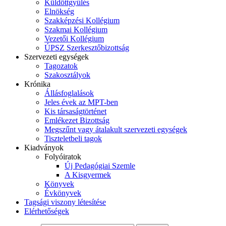
Küldöttgyűlés
Elnökség
Szakképzési Kollégium
Szakmai Kollégium
Vezetői Kollégium
ÚPSZ Szerkesztőbizottság
Szervezeti egységek
Tagozatok
Szakosztályok
Krónika
Állásfoglalások
Jeles évek az MPT-ben
Kis társaságtörténet
Emlékezet Bizottság
Megszűnt vagy átalakult szervezeti egységek
Tiszteletbeli tagok
Kiadványok
Folyóiratok
Új Pedagógiai Szemle
A Kisgyermek
Könyvek
Évkönyvek
Tagsági viszony létesítése
Elérhetőségek