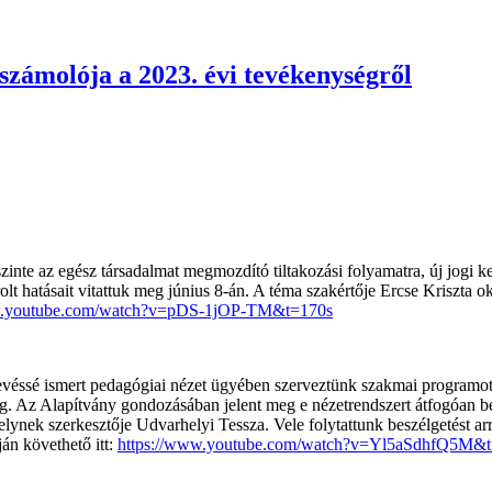
zámolója a 2023. évi tevékenységről
szinte az egész társadalmat megmozdító tiltakozási folyamatra, új jogi 
t hatásait vitattuk meg június 8-án. A téma szakértője Ercse Kriszta o
w.youtube.com/watch?v=pDS-1jOP-TM&t=170s
é ismert pedagógiai nézet ügyében szerveztünk szakmai programot. A 
g. Az Alapítvány gondozásában jelent meg e nézetrendszert átfogóan be
elynek szerkesztője Udvarhelyi Tessza. Vele folytattunk beszélgetést ar
án követhető itt:
https://www.youtube.com/watch?v=Yl5aSdhfQ5M&t