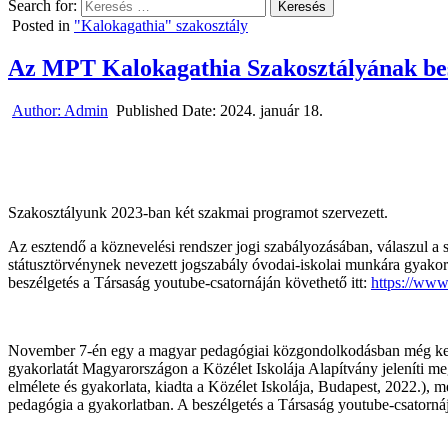
Search for:
Posted in
"Kalokagathia" szakosztály
Az MPT Kalokagathia Szakosztályának bes
Author:
Admin
Published Date:
2024. január 18.
Szakosztályunk 2023-ban két szakmai programot szervezett.
Az esztendő a köznevelési rendszer jogi szabályozásában, válaszul a 
státusztörvénynek nevezett jogszabály óvodai-iskolai munkára gyakorol
beszélgetés a Társaság youtube-csatornáján követhető itt:
https://ww
November 7-én egy a magyar pedagógiai közgondolkodásban még kevéss
gyakorlatát Magyarországon a Közélet Iskolája Alapítvány jeleníti me
elmélete és gyakorlata, kiadta a Közélet Iskolája, Budapest, 2022.), m
pedagógia a gyakorlatban. A beszélgetés a Társaság youtube-csatornáj