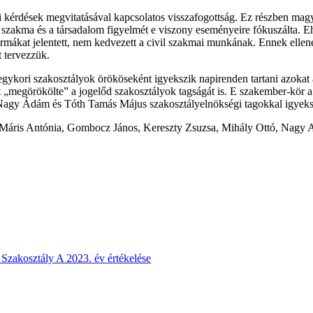
i kérdések megvitatásával kapcsolatos visszafogottság. Ez részben mag
szakma és a társadalom figyelmét e viszony eseményeire fókuszálta. Eh
i formákat jelentett, nem kedvezett a civil szakmai munkának. Ennek ell
 tervezzük.
 egykori szakosztályok örököseként igyekszik napirenden tartani azokat
„megörökölte” a jogelőd szakosztályok tagságát is. E szakember-kör a 
i. Nagy Ádám és Tóth Tamás Május szakosztályelnökségi tagokkal igyek
ga Máris Antónia, Gombocz János, Kereszty Zsuzsa, Mihály Ottó, Nagy 
Szakosztály A 2023. év értékelése