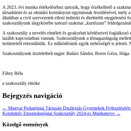
A 2023. évi munka értékeléséhez tartozik, hogy érzékelhető a szakma
társadalom és az oktatási kormányzat egymásnak feszülésével, mely a 
általában a civil szervezetek elleni indirekt és direktebb megjelenés
szakosztályunk tárgykörébe tartozó szakmai „kuriózum” feldolgozását
A szakosztály a nevelés elméleti és gyakorlati kérdéseivel foglalkozó
lazább kapcsolatban vannak. Szakosztályunk a témagazdagság mellett 
területeiről rekrutálódik. Ez működésünk egyik nehézségét is jelent
Szakosztályunk tiszteletbeli tagjai: Balázs Sándor, Boros Géza, Há
Fábry Béla
a szakosztály elnöke
Bejegyzés navigáció
← Magyar Pedagógiai Társaság Diszlexiás Gyermekek Fejlesztéséért 
Konduktív Etnopedagógiai Szakosztály 2024-es Munkaterve →
Közelgő események