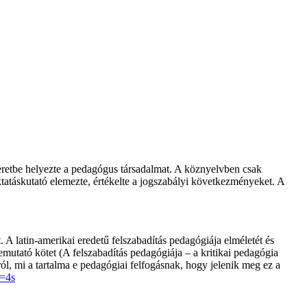
keretbe helyezte a pedagógus társadalmat. A köznyelvben csak
ktatáskutató elemezte, értékelte a jogszabályi következményeket. A
latin-amerikai eredetű felszabadítás pedagógiája elméletét és
mutató kötet (A felszabadítás pedagógiája – a kritikai pedagógia
ról, mi a tartalma e pedagógiai felfogásnak, hogy jelenik meg ez a
=4s