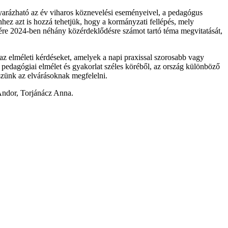
yarázható az év viharos köznevelési eseményeivel, a pedagógus
hez azt is hozzá tehetjük, hogy a kormányzati fellépés, mely
enére 2024-ben néhány közérdeklődésre számot tartó téma megvitatását,
 az elméleti kérdéseket, amelyek a napi praxissal szorosabb vagy
pedagógiai elmélet és gyakorlat széles köréből, az ország különböző
szünk az elvárásoknak megfelelni.
Andor, Torjánácz Anna.