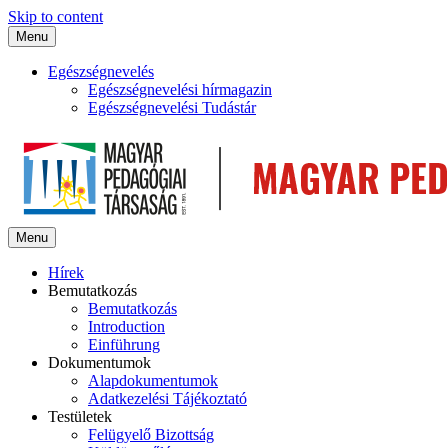
Skip to content
Menu
Egészségnevelés
Egészségnevelési hírmagazin
Egészségnevelési Tudástár
Menu
Hírek
Bemutatkozás
Bemutatkozás
Introduction
Einführung
Dokumentumok
Alapdokumentumok
Adatkezelési Tájékoztató
Testületek
Felügyelő Bizottság