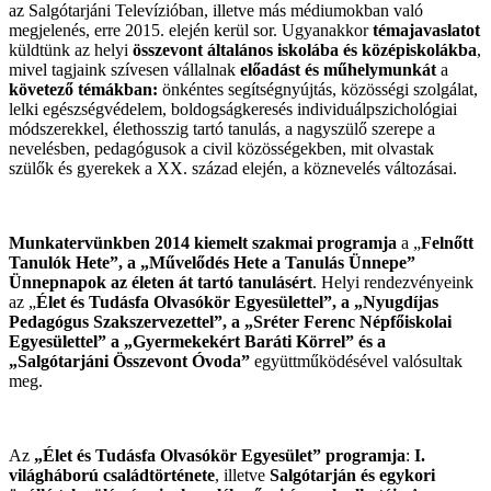
az Salgótarjáni Televízióban, illetve más médiumokban való
megjelenés, erre 2015. elején kerül sor. Ugyanakkor
témajavaslatot
küldtünk az helyi
összevont általános iskolába és középiskolákba
,
mivel tagjaink szívesen vállalnak
előadást és műhelymunkát
a
követező témákban:
önkéntes segítségnyújtás, közösségi szolgálat,
lelki egészségvédelem, boldogságkeresés individuálpszichológiai
módszerekkel, élethosszig tartó tanulás, a nagyszülő szerepe a
nevelésben, pedagógusok a civil közösségekben, mit olvastak
szülők és gyerekek a XX. század elején, a köznevelés változásai.
Munkatervünkben 2014 kiemelt szakmai programja
a „
Felnőtt
Tanulók Hete”, a „Művelődés Hete
a Tanulás Ünnepe”
Ünnepnapok az életen át tartó tanulásért
. Helyi rendezvényeink
az „
Élet és Tudásfa Olvasókör Egyesülettel”, a „Nyugdíjas
Pedagógus Szakszervezettel”, a „Sréter Ferenc Népfőiskolai
Egyesülettel” a „Gyermekekért Baráti Körrel” és a
„Salgótarjáni Összevont Óvoda”
együttműködésével valósultak
meg.
Az
„Élet és Tudásfa Olvasókör Egyesület” programja
:
I.
világháború családtörténete
, illetve
Salgótarján és egykori