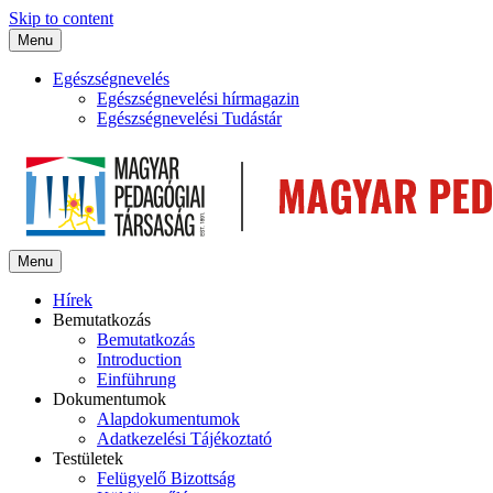
Skip to content
Menu
Egészségnevelés
Egészségnevelési hírmagazin
Egészségnevelési Tudástár
Menu
Hírek
Bemutatkozás
Bemutatkozás
Introduction
Einführung
Dokumentumok
Alapdokumentumok
Adatkezelési Tájékoztató
Testületek
Felügyelő Bizottság