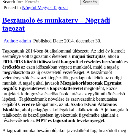
Search for:
Posted in
Nógrád Megyei Tagozat
Beszámoló és munkaterv – Nógrádi
tagozat
Author:
admin
Published Date:
2014. december 30.
Tagozatunk 2014-ben
öt
alkalommal ülésezett. Az idei év kiemelt
eseménye volt tagozatunk életében a
májusi tisztújítás
, ahol a
2010-2013 közötti időszakról hangzott el részletes beszámoló
és
értékelés
az ezen időszakban végzett munkáról, majd a tagság
megválasztotta az új összetételű
vezetőséget. A beszámolót
véleményezők és az azt kiegészítők, gazdagnak ítélték az eddigi
munkát. A tagság által javasolt
Mozgáskorlátozottak Egymást
Segítők Egyesületével
a
kapcsolatfelvétel
megtörtént, közös
projektek kidolgozása és előadások
tartása az együttműködés első
lépései. Taglétszámunk növelése és szervezetünk bemutatása
céljából
Ceredre
látogattunk, az
id. Szabó István
Általános
Iskolába
, ahol pedagógus kollégákkal találkoztunk. A jó hangulatú
találkozón és beszélgetésen igyekeztünk figyelmébe ajánlani a
résztvevőknek az
MPT és tagozatunk tevékenységét
.
A tagozati munka beszámolójakor javaslatként fogalmazódott meg