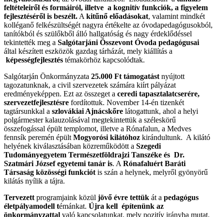
feltételeiről és formáiról, illetve a kognitív funkciók, a figyelem
fejlesztéséről is beszélt.
A
kitűnő előadásokat
, valamint mindkét
kolléganő felkészültségét nagyra értékelte az óvodapedagógusokból,
tanítókból és szülőkből álló hallgatóság és nagy érdeklődéssel
tekintették meg a
Salgótarjáni Összevont Óvoda pedagógusai
által készített eszközök gazdag tárházát, mely kiállítás a
képességfejlesztés
témakörhöz kapcsolódtak.
Salgótarján Önkormányzata
25.000 Ft támogatást
nyújtott
tagozatunknak, a civil szervezetek számára kiírt pályázat
eredményeképpen. Ezt az összeget a
ceredi
tapasztalatcserére,
szervezetfejlesztésre
fordítottuk. November 14-én tizenkét
tagtársunkkal a
szlovákiai Ajnácskőre
látogattunk, ahol a helyi
polgármester kalauzolásával megtekintettük a széleskörű
összefogással épült templomot, illetve a Rónafalun, a Medves
fennsík peremén épült
Mogyorósi kilátóhoz
kirándultunk. A kilátó
helyének kiválasztásában közreműködött a
Szegedi
Tudományegyetem Természetföldrajzi Tanszéke és Dr.
Szatmári
József egyetemi tanár is
. A
Rónafaluért Baráti
Társaság közösségi funkciót
is szán a helynek, melyről gyönyörű
kilátás nyílik a tájra.
Tervezett
programjaink közül
jövő évre tettük
át a
pedagógus
életpályamodell t
émánkat.
Újra kell
építenünk az
önkormányzattal
való kapcsolatunkat, mely pozitív irányba mutat,