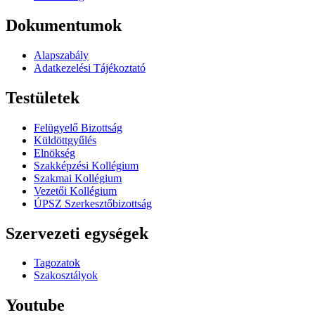
Dokumentumok
Alapszabály
Adatkezelési Tájékoztató
Testületek
Felügyelő Bizottság
Küldöttgyűlés
Elnökség
Szakképzési Kollégium
Szakmai Kollégium
Vezetői Kollégium
ÚPSZ Szerkesztőbizottság
Szervezeti egységek
Tagozatok
Szakosztályok
Youtube