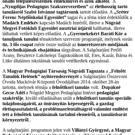
önálló településrészeinek emlékművei és azok alkotói
. A
„Nyugdíjas Pedagógus Szakszervezetben”
az
élethosszig tartó
tanulásról Szabó Istvánné tagtársunk
tartott előadást. A
„Sréter
Ferenc
Népfőiskolai Egyesület”
tagjai és a téma iránt érdeklődők a
Madách Emlékév
kapcsán Madách Imréről, illetve a
Nógrád
Megyei Fotóklub Egyesület ausztriai útjáról
hallhattak, illetve
láthattak vetített képes előadást. A
„Gyermekekért Baráti Kör a
tanuljunk tanulni
témakörben szervezte programját, melynek során
tíz, 3 fős csapat
mérte össze tudását az
ismeretszerzés módjának
és
technikájának elsajátítása
tárgyában. A Salgótarjáni Petőfi
Arany, Beszterce Lakótelepi Tagiskolákon túl, Etes, Kazár, Bárna és
Litke általános iskoláinak tanulói vetélkedtek egymással.
A
Magyar Pedagógiai Társaság Nógrádi Tagozata
a „
Felnőtt
Tanulók Hetének” nyitórendezvényét
a Salgótarjáni Összevont
Óvoda Mackóvár Központi Óvodájában 2014. október 28-án
tartotta, melynek témája a
felnőttkori tanulás
volt.
Dupákné
Gecse Adél
a Nógrád Megyei Pedagógiai Intézet
pedagógiai
szakértője
, kiváló előadásában szólt a
felnőttkori tanulás speciális
tulajdonságairól, az önirányítás képességéről, a gazdag
élettapasztalatról, a problémaorientáltságról valamint említést
tett a felnőttek tanulásának tartalmi elemeiről, a tanulásbarát
környezetről
..
A salgótarjáni programon jelen volt
Villányi Györgyné, a Magyar