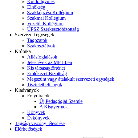
Küldöttgyűlés
Elnökség
Szakképzési Kollégium
Szakmai Kollégium
Vezetői Kollégium
ÚPSZ Szerkesztőbizottság
Szervezeti egységek
Tagozatok
Szakosztályok
Krónika
Állásfoglalások
Jeles évek az MPT-ben
Kis társaságtörténet
Emlékezet Bizottság
Megszűnt vagy átalakult szervezeti egységek
Tiszteletbeli tagok
Kiadványok
Folyóiratok
Új Pedagógiai Szemle
A Kisgyermek
Könyvek
Évkönyvek
Tagsági viszony létesítése
Elérhetőségek