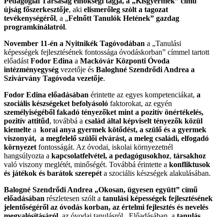
Pedagógiai Társaság elnökségi
tagja, a „Kisgyermek” című
újság főszerkesztője
, aki
elismerőleg szólt a tagozat
tevékenységéről
, a „
Felnőtt Tanulók Hetének” gazdag
programkínálatról
.
November 11-én a Nyitnikék Tagóvodában
a „Tanulási
képességek fejlesztésének fontossága óvodáskorban” címmel tartott
előadást
Fodor Edina
a
Mackóvár Központi Óvoda
intézményegység
vezetője és
Baloghné Szendrődi Andrea a
Szivárvány Tagóvoda vezetője
.
Fodor Edina
előadásában
érintette az egyes kompetenciákat,
a
szociális készségeket befolyásoló
faktorokat, az egyén
személyiségéből fakadó tényezőket mint a pozitív önértékelés,
pozitív attitűd
, továbbá a
család által képviselt tényezők közül
kiemelte
a
korai anya gyermek kötődést, a szülő és a gyermek
viszonyát, a megfelelő szülői elvárást, a meleg családi, elfogadó
környezet
fontosságát. Az óvodai, iskolai környezetnél
hangsúlyozta a
kapcsolatfelvétel, a pedagógusokhoz
,
társakhoz
való viszony meglétét, minőségét. Továbbá érintette a
konfliktusok
és játékok és barátok szerepét
a szociális készségek alakulásában.
Balogné Szendrődi Andrea „Okosan, ügyesen együtt” című
előadásában
részletesen szólt a
tanulási képességek fejlesztésének
jelentőségéről az óvodás korban, az értelmi fejlesztés és nevelés
megvalósításáról
, az óvodai tanulásról. Előadásában a
tanulás