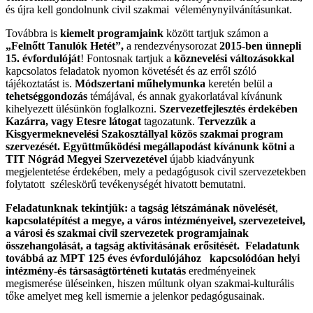
és újra kell gondolnunk civil szakmai véleménynyilvánításunkat.
Továbbra is
kiemelt programjaink
között tartjuk számon a
„Felnőtt Tanulók Hetét”,
a rendezvénysorozat
2015-ben ünnepli
15. évfordulóját
! Fontosnak tartjuk a
köznevelési változásokkal
kapcsolatos feladatok nyomon követését és az erről szóló
tájékoztatást is.
Módszertani műhelymunka
keretén belül a
tehetséggondozás
témájával, és annak gyakorlatával kívánunk
kihelyezett ülésünkön foglalkozni.
Szervezetfejlesztés érdekében
Kazárra, vagy Etesre látogat
tagozatunk.
Tervezzük a
Kisgyermeknevelési Szakosztállyal közös szakmai program
szervezését. Együttműködési megállapodást kívánunk kötni a
TIT Nógrád Megyei Szervezetével
újabb kiadványunk
megjelentetése érdekében, mely a pedagógusok civil szervezetekben
folytatott széleskörű tevékenységét hivatott bemutatni.
Feladatunknak tekintjük:
a
tagság létszámának növelését
,
kapcsolatépítést
a megye, a város intézményeivel, szervezeteivel,
a városi és szakmai civil szervezetek programjainak
összehangolását, a tagság aktivitásának erősítését. Feladatunk
továbbá az MPT 125 éves évfordulójához kapcsolódóan
helyi
intézmény-és társaságtörténeti kutatás
eredményeinek
megismerése üléseinken, hiszen múltunk olyan szakmai-kulturális
tőke amelyet meg kell ismernie a jelenkor pedagógusainak.