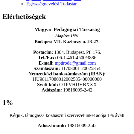
Egészségnevelési Tudástár
Elérhetőségek
Magyar Pedagógiai Társaság
Alapítva 1891
Budapest VII. Kazinczy u. 23-27.
Postacím:
1364. Budapest, Pf. 176.
Tel./Fax:
06-1-461-4500/3886
E-mail:
mptiroda@gmail.com
Számlaszám:
11708001-20025854
Nemzetközi bankszámlaszám (IBAN):
HU98117080012002585400000000
Swift kód:
OTPVHUHBXXX
Adószám:
19816009-2-42
1%
Kérjük, támogassa közhasznú szervezetünket adója 1%-ával!
Adószámunk:
19816009-2-42