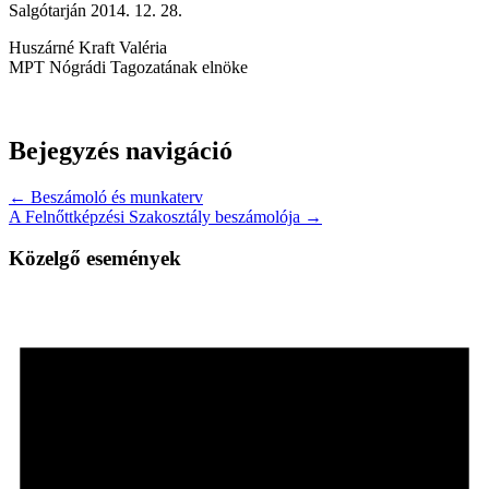
Salgótarján 2014. 12. 28.
Huszárné Kraft Valéria
MPT Nógrádi Tagozatának elnöke
Bejegyzés navigáció
← Beszámoló és munkaterv
A Felnőttképzési Szakosztály beszámolója →
Közelgő események