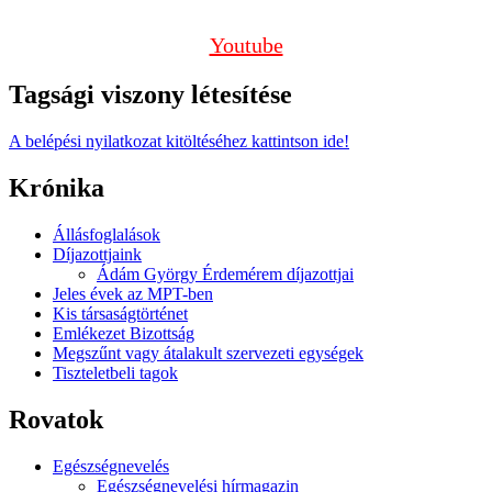
Youtube
Tagsági viszony létesítése
A belépési nyilatkozat kitöltéséhez kattintson ide!
Krónika
Állásfoglalások
Díjazottjaink
Ádám György Érdemérem díjazottjai
Jeles évek az MPT-ben
Kis társaságtörténet
Emlékezet Bizottság
Megszűnt vagy átalakult szervezeti egységek
Tiszteletbeli tagok
Rovatok
Egészségnevelés
Egészségnevelési hírmagazin