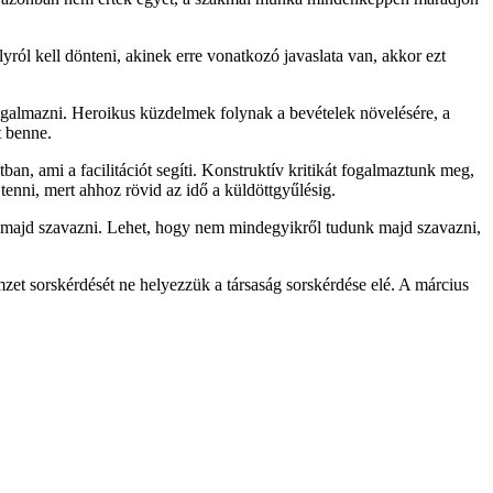
lyról kell dönteni, akinek erre vonatkozó javaslata van, akkor ezt
fogalmazni. Heroikus küzdelmek folynak a bevételek növelésére, a
t benne.
ban, ami a facilitációt segíti. Konstruktív kritikát fogalmaztunk meg,
tenni, mert ahhoz rövid az idő a küldöttgyűlésig.
a majd szavazni. Lehet, hogy nem mindegyikről tudunk majd szavazni,
zet sorskérdését ne helyezzük a társaság sorskérdése elé. A március