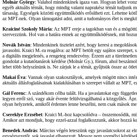
Molnár György
: Valahol mindenkinek igaza van. Hogyan lehet von
egyéb aktuális témák, hogy mindig valami naprakész témát tudjunk megt
társaság. Egységek közötti együttműködés erősítheti ezt. Lehetne köt
az MPT-nek. Olyan támogatást adni, amit a tudományos élet is megköve
Kraiciné Szokoly Mária
: Az MPT ereje a tagokban van és a mögöttü
szervezzünk. Hol van a határa ennek az együttműködésnek, mit hozun
Novák István
: Mindenkinek tisztelet azért, hogy keresi a megoldás
javasolni. Kraici M.-ra reagálva: az MPT betölt egy sajátos szerepet,
a digitális megjelenés, a rengeteg rendezvény. Érzem azt a türelmetle
gondolat a kutatótanárok kérdése (Molnár Gy.), fórum, ahol beszámoln
lehet több helyszínünk is. Ne zárjuk le a témát, gyűjtsük össze az ötle
Makai Éva
: Vannak olyan szakosztályok, amelyek mögött nincs intéz
aktuális állásfoglalásainak kialakításában is szerepet vállalt az MPT, 
Gál Ferenc
: A szándékom célba talált. Ha a javaslatokat egy függetl
legyen erről szó, vagy akár évente felülvizsgálhatná a közgyűlés. Áp
olyan helyzetek, amikről érdemes lenne beszélni, nem csak mások meg
Csereklye Erzsébet
: Kraici M.-hoz kapcsolódva – összemosódik, mil
Amikor azt mondjuk, hogy ezzel-azzal foglalkozzunk, akkor hozzá kel
Benedek András
: Március végén leteszünk egy javaslatcsokrot az eln
egységvezetőt, sok javaslat elhangzott. Messze nem személyi kérdésekrő