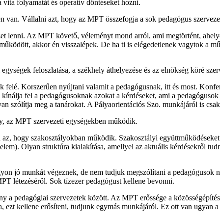
vita folyamatát és operatív döntéseket hozni.
n van. Vállalni azt, hogy az MPT összefogja a sok pedagógus szervezetet
lenni. Az MPT követő, véleményt mond arról, ami megtörtént, ahelyett, 
g működött, akkor én visszalépek. De ha ti is elégedetlenek vagytok a m
ti egységek feloszlatása, a székhely áthelyezése és az elnökség köré sze
sek felé. Korszerűen nyújtani valamit a pedagógusnak, itt és most. Konf
 kínálja fel a pedagógusoknak azokat a kérdéseket, ami a pedagógusok
an szólítja meg a tanárokat. A Pályaorientációs Szo. munkájáról is csa
egy, az MPT szervezeti egységekben működik.
z, hogy szakosztályokban működik. Szakosztályi együttműködéseket j
elem). Olyan struktúra kialakítása, amellyel az aktuális kérdésekről t
yon jó munkát végeznek, de nem tudjuk megszólítani a pedagógusok na
PT létezéséről. Sok tízezer pedagógust kellene bevonni.
seny a pedagógiai szervezetek között. Az MPT erőssége a közösségépítés
, ezt kellene erősíteni, tudjunk egymás munkájáról. Ez ott van ugyan a