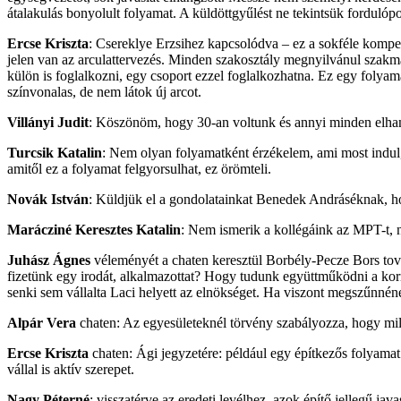
átalakulás bonyolult folyamat. A küldöttgyűlést ne tekintsük fordulóp
Ercse Kriszta
: Csereklye Erzsihez kapcsolódva – ez a sokféle kompe
jelen van az arculattervezés. Minden szakosztály megnyilvánul szakma
külön is foglalkozni, egy csoport ezzel foglalkozhatna. Ez egy folyam
színvonalas, de nem látok új arcot.
Villányi Judit
: Köszönöm, hogy 30-an voltunk és annyi minden elhan
Turcsik Katalin
: Nem olyan folyamatként érzékelem, ami most indul,
amitől ez a folyamat felgyorsulhat, ez örömteli.
Novák István
: Küldjük el a gondolatainkat Benedek Andráséknak, h
Marácziné Keresztes Katalin
: Nem ismerik a kollégáink az MPT-t, 
Juhász Ágnes
véleményét a chaten keresztül Borbély-Pecze Bors továb
fizetünk egy irodát, alkalmazottat? Hogy tudunk együttműködni a kor
senki sem vállalta Laci helyett az elnökséget. Ha viszont megszűnné
Alpár Vera
chaten: Az egyesületeknél törvény szabályozza, hogy 
Ercse Kriszta
chaten: Ági jegyzetére: például egy építkezős folyamat (
vállal is aktív szerepet.
Nagy Péterné
: visszatérve az eredeti levélhez, azok építő jellegű 