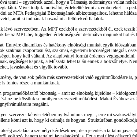
zóvá tenni – egyetértek azzal, hogy a Társaság tudományos voltát n
alálni. Mivel tudjuk motiválni, érdekeltté tenni az embereket – a ped.
ődni az MTA Pedagógiai Bizottságának albizottságaihoz, lehetne hálózat
tel, amit ki tudnának használni a feltörekvő fiatalok.
k lévő szervezetben. Az MPT ezekből a szervezetekből él, ezek teszik
k be az MPT-be, független értelmiségként definiálva magunkat hol és 
okat. Ennyire dinamikus és hatékony elnökségi munkát egyik időszakban
 sok szakmai csoportosulást, szakmai, egyetemi közösséget integrál, öss
nséget, hogy kell váltani. Az alapítványi formát érdemes végiggondolni
ak, segítséget kapnak, a Műszaki lehet talán ennek a bölcsőhelye. Nem
teket, javaslatokat és vigyük tovább.
mény, de van sok példa más szervezetekkel való együttműködésre is, pl.
ez is fontos része a munkánknak.
en programelőkészítő bizottság – amit az elnökség kijelölne – kidolgoz
r. 3-hoz ne kössünk semmilyen szervezeti működést. Makai Évához: az ál
nyilvánulásaira reagálni.
yen szervezet képviseletében nyilvánulunk meg –, erre mi szakosztályi 
lene kötni azt is, hogy ki csinálja és hogyan. Struktúrában gondolkodj
ökség asztalára a személyi kérdésekben, de a jelentés a tartalmi javaslat
l volt szó, hanem tartalmi javaslatokról is. Ezt a mai ülést célszerű fo