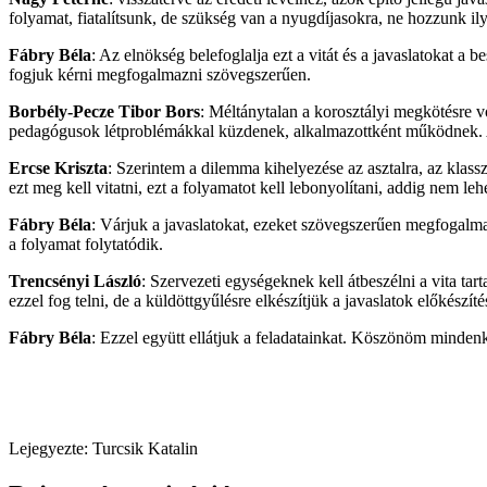
folyamat, fiatalítsunk, de szükség van a nyugdíjasokra, ne hozzunk ily
Fábry Béla
: Az elnökség belefoglalja ezt a vitát és a javaslatokat a
fogjuk kérni megfogalmazni szövegszerűen.
Borbély-Pecze Tibor Bors
: Méltánytalan a korosztályi megkötésre 
pedagógusok létproblémákkal küzdenek, alkalmazottként működnek. A r
Ercse Kriszta
: Szerintem a dilemma kihelyezése az asztalra, az klass
ezt meg kell vitatni, ezt a folyamatot kell lebonyolítani, addig nem l
Fábry Béla
: Várjuk a javaslatokat, ezeket szövegszerűen megfogalm
a folyamat folytatódik.
Trencsényi László
: Szervezeti egységeknek kell átbeszélni a vita t
ezzel fog telni, de a küldöttgyűlésre elkészítjük a javaslatok előkészíté
Fábry Béla
: Ezzel együtt ellátjuk a feladatainkat. Köszönöm mindenk
Lejegyezte: Turcsik Katalin