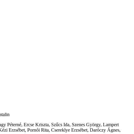
talin
gy Péterné, Ercse Kriszta, Szűcs Ida, Szenes György, Lampert
ézi Erzsébet, Pornói Rita, Csereklye Erzsébet, Daróczy Ágnes,