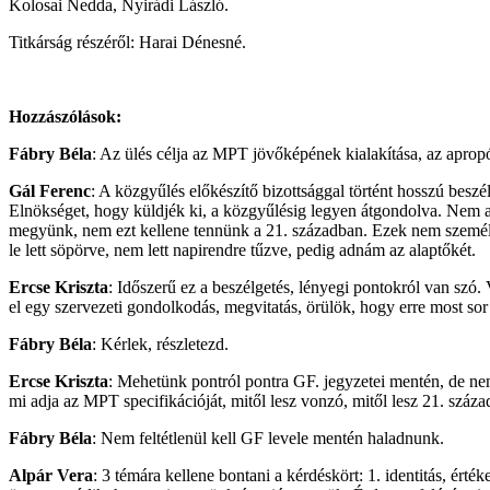
Kolosai Nedda, Nyirádi László.
Titkárság részéről: Harai Dénesné.
Hozzászólások:
Fábry Béla
: Az ülés célja az MPT jövőképének kialakítása, az apropój
Gál Ferenc
: A közgyűlés előkészítő bizottsággal történt hosszú beszé
Elnökséget, hogy küldjék ki, a közgyűlésig legyen átgondolva. Nem al
megyünk, nem ezt kellene tennünk a 21. században. Ezek nem személ
le lett söpörve, nem lett napirendre tűzve, pedig adnám az alaptőkét.
Ercse Kriszta
: Időszerű ez a beszélgetés, lényegi pontokról van szó
el egy szervezeti gondolkodás, megvitatás, örülök, hogy erre most sor k
Fábry Béla
: Kérlek, részletezd.
Ercse Kriszta
: Mehetünk pontról pontra GF. jegyzetei mentén, de ne
mi adja az MPT specifikációját, mitől lesz vonzó, mitől lesz 21. száza
Fábry Béla
: Nem feltétlenül kell GF levele mentén haladnunk.
Alpár Vera
: 3 témára kellene bontani a kérdéskört: 1. identitás, ért