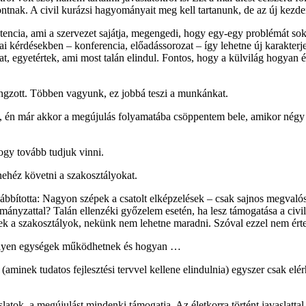
ontnak. A civil kurázsi hagyományait meg kell tartanunk, de az új kezd
tencia, ami a szervezet sajátja, megengedi, hogy egy-egy problémát sok
i kérdésekben – konferencia, előadássorozat – így lehetne új karakter
at, egyetértek, ami most talán elindul. Fontos, hogy a külvilág hogyan 
gzott. Többen vagyunk, ez jobbá teszi a munkánkat.
 én már akkor a megújulás folyamatába csöppentem bele, amikor négy é
ogy tovább tudjuk vinni.
nehéz követni a szakosztályokat.
bította: Nagyon szépek a csatolt elképzelések – csak sajnos megvalósí
mányzattal? Talán ellenzéki győzelem esetén, ha lesz támogatása a civ
nek a szakosztályok, nekünk nem lehetne maradni. Szóval ezzel nem ér
milyen egységek működhetnek és hogyan …
aminek tudatos fejlesztési tervvel kellene elindulnia) egyszer csak elé
javaslatok, a megújulást mindenki támogatja. Az életkorra történt javas