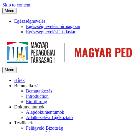
Skip to content
Menu
Egészségnevelés
Egészségnevelési hírmagazin
Egészségnevelési Tudástár
Menu
Hírek
Bemutatkozás
Bemutatkozás
Introduction
Einführung
Dokumentumok
Alapdokumentumok
Adatkezelési Tájékoztató
Testületek
Felügyelő Bizottság