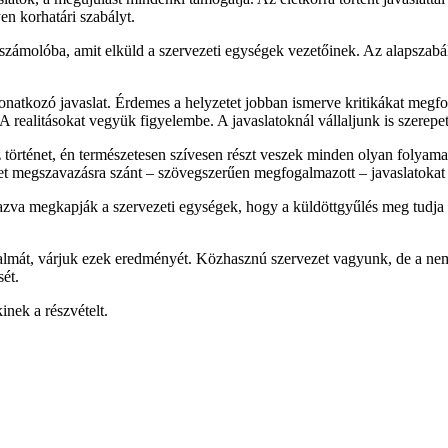
en korhatári szabályt.
 beszámolóba, amit elküld a szervezeti egységek vezetőinek. Az alapszabá
vonatkozó javaslat. Érdemes a helyzetet jobban ismerve kritikákat meg
ealitásokat vegyük figyelembe. A javaslatoknál vállaljunk is szerepe
z történet, én természetesen szívesen részt veszek minden olyan folyamat
ehet megszavazásra szánt – szövegszerűen megfogalmazott – javaslatokat 
azva megkapják a szervezeti egységek, hogy a küldöttgyűlés meg tudj
artalmát, várjuk ezek eredményét. Közhasznú szervezet vagyunk, de a nem
sét.
inek a részvételt.