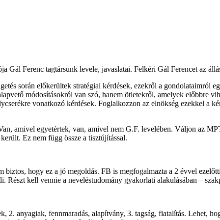
a Gál Ferenc tagtársunk levele, javaslatai. Felkéri Gál Ferencet az állás
lgetés során előkerültek stratégiai kérdések, ezekről a gondolataimról e
apvető módosításokról van szó, hanem ötletekről, amelyek előbbre vihe
ycserékre vonatkozó kérdések. Foglalkozzon az elnökség ezekkel a ké
. Van, amivel egyetértek, van, amivel nem G.F. levelében. Váljon az M
erült. Ez nem függ össze a tisztújítással.
m biztos, hogy ez a jó megoldás. FB is megfogalmazta a 2 évvel ezelőtt
di. Részt kell vennie a neveléstudomány gyakorlati alakulásában – szakpo
ékek, 2. anyagiak, fennmaradás, alapítvány, 3. tagság, fiatalítás. Lehet