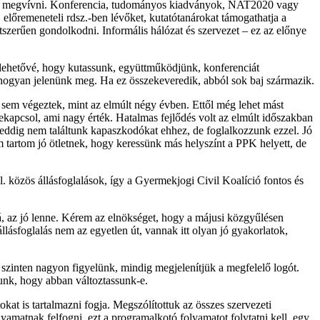
ehéz megvívni. Konferencia, tudományos kiadványok, NAT2020 vagy
 előremeneteli rdsz.-ben lévőket, kutatótanárokat támogathatja a
szerűen gondolkodni. Informális hálózat és szervezet – ez az előnye
 lehetővé, hogy kutassunk, együttműködjünk, konferenciát
hogyan jelenünk meg. Ha ez összekeveredik, abból sok baj származik.
 sem végeztek, mint az elmúlt négy évben. Ettől még lehet mást
zekapcsol, ami nagy érték. Hatalmas fejlődés volt az elmúlt időszakban
, eddig nem találtunk kapaszkodókat ehhez, de foglalkozzunk ezzel. Jó
 tartom jó ötletnek, hogy keressünk más helyszínt a PPK helyett, de
 közös állásfoglalások, így a Gyermekjogi Civil Koalíció fontos és
ná, az jó lenne. Kérem az elnökséget, hogy a májusi közgyűlésen
lásfoglalás nem az egyetlen út, vannak itt olyan jó gyakorlatok,
szinten nagyon figyelünk, mindig megjelenítjük a megfelelő logót.
unk, hogy abban változtassunk-e.
okat is tartalmazni fogja. Megszólítottuk az összes szervezeti
lyamatnak felfogni, ezt a programalkotó folyamatot folytatni kell, egy