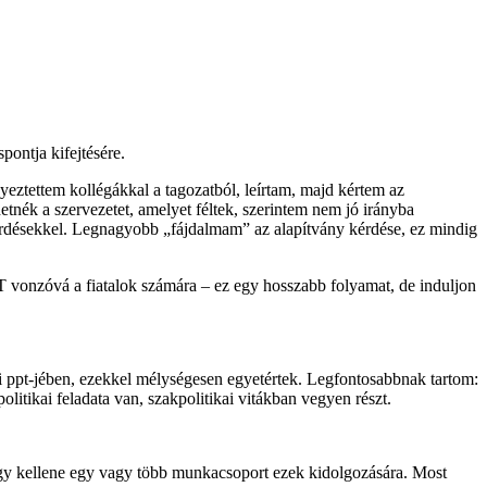
pontja kifejtésére.
gyeztettem kollégákkal a tagozatból, leírtam, majd kértem az
tnék a szervezetet, amelyet féltek, szerintem nem jó irányba
rdésekkel. Legnagyobb „fájdalmam” az alapítvány kérdése, ez mindig
PT vonzóvá a fiatalok számára – ez egy hosszabb folyamat, de induljon
i ppt-jében, ezekkel mélységesen egyetértek. Legfontosabbnak tartom:
litikai feladata van, szakpolitikai vitákban vegyen részt.
, hogy kellene egy vagy több munkacsoport ezek kidolgozására. Most