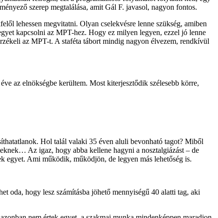
eményező szerep megtalálása, amit Gál F. javasol, nagyon fontos.
felől lehessen megvitatni. Olyan cselekvésre lenne szükség, amiben
jegyet kapcsolni az MPT-hez. Hogy ez milyen legyen, ezzel jó lenne
érzékeli az MPT-t. A staféta tábort mindig nagyon élvezem, rendkívül
ve az elnökségbe kerültem. Most kiterjesztődik szélesebb körre,
thatatlanok. Hol talál valaki 35 éven aluli bevonható tagot? Miből
ileknek… Az igaz, hogy abba kellene hagyni a nosztalgiázást – de
tek egyet. Ami működik, működjön, de legyen más lehetőség is.
rhet oda, hogy lesz számításba jöhető mennyiségű 40 alatti tag, aki
lattal azonban nem értek egyet, a szakmai munka mindenképpen maradjon