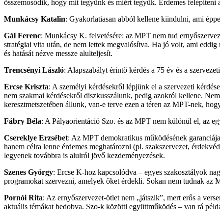
összemosódik, hogy mit tegyünk és miért tegyük. Érdemes felépíteni a 
Munkácsy Katalin
: Gyakorlatiasan abból kellene kiindulni, ami éppe
Gál Ferenc
: Munkácsy K. felvetésére: az MPT nem tud ernyőszervezet 
stratégiai vita után, de nem lettek megvalósítva. Ha jó volt, ami eddi
és hatását nézve messze alulteljesít.
Trencsényi László
: Alapszabályt érintő kérdés a 75 év és a szerveze
Ercse Kriszta
: A személyi kérdésekről lépjünk el a szervezeti kérdé
nem szakmai kérdésekről diszkusszálunk, pedig azokról kellene. Nem
keresztmetszetében állunk, van-e terve ezen a téren az MPT-nek, hogy
Fábry Béla
: A Pályaorientáció Szo. és az MPT nem különül el, az 
Csereklye Erzsébet
: Az MPT demokratikus működésének garanciája a
hanem célra lenne érdemes meghatározni (pl. szakszervezet, érdekvéd
legyenek továbbra is alulról jövő kezdeményezések.
Szenes György
: Ercse K-hoz kapcsolódva – egyes szakosztályok nag
programokat szervezni, amelyek őket érdekli. Sokan nem tudnak az M
Pornói Rita
: Az ernyőszervezet-ötlet nem „játszik”, mert erős a ver
aktuális témákat bedobva. Szo-k közötti együttműködés – van rá példa