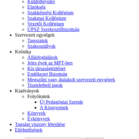
Küldöttgyűlés
Elnökség
Szakképzési Kollégium
Szakmai Kollégium
Vezetői Kollégium
ÚPSZ Szerkesztőbizottság
Szervezeti egységek
Tagozatok
Szakosztályok
Krónika
Állásfoglalások
Jeles évek az MPT-ben
Kis társaságtörténet
Emlékezet Bizottság
Megszűnt vagy átalakult szervezeti egységek
Tiszteletbeli tagok
Kiadványok
Folyóiratok
Új Pedagógiai Szemle
A Kisgyermek
Könyvek
Évkönyvek
Tagsági viszony létesítése
Elérhetőségek