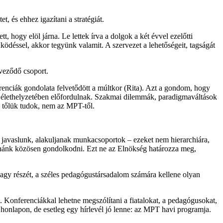
, és ehhez igazítani a stratégiát.
hogy elöl járna. Le lettek írva a dolgok a két évvel ezelőtti
űködéssel, akkor tegyünk valamit. A szervezet a lehetőségeit, tagságát
rveződő csoport.
erenciák gondolata felvetődött a múltkor (Rita). Azt a gondom, hogy
 élethelyzetében előfordulnak. Szakmai dilemmák, paradigmaváltások
k tőlük tudok, nem az MPT-től.
avaslunk, alakuljanak munkacsoportok – ezeket nem hierarchiára,
udnánk közösen gondolkodni. Ezt ne az Elnökség határozza meg,
gy részét, a széles pedagógustársadalom számára kellene olyan
. Konferenciákkal lehetne megszólítani a fiatalokat, a pedagógusokat,
 honlapon, de esetleg egy hírlevél jó lenne: az MPT havi programja.