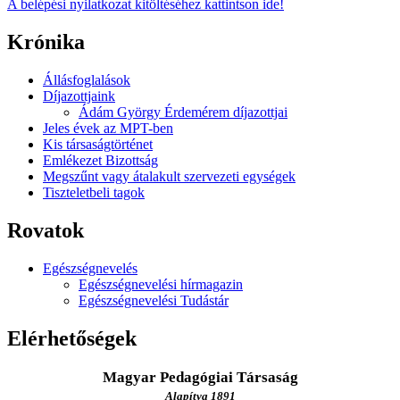
A belépési nyilatkozat kitöltéséhez kattintson ide!
Krónika
Állásfoglalások
Díjazottjaink
Ádám György Érdemérem díjazottjai
Jeles évek az MPT-ben
Kis társaságtörténet
Emlékezet Bizottság
Megszűnt vagy átalakult szervezeti egységek
Tiszteletbeli tagok
Rovatok
Egészségnevelés
Egészségnevelési hírmagazin
Egészségnevelési Tudástár
Elérhetőségek
Magyar Pedagógiai Társaság
Alapítva 1891