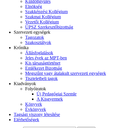
Küldöttgyűlés
Elnökség
Szakképzési Kollégium
Szakmai Kollégium
Vezetői Kollégium
ÚPSZ Szerkesztőbizottság
Szervezeti egységek
Tagozatok
Szakosztályok
Krónika
Állásfoglalások
Jeles évek az MPT-ben
Kis társaságtörténet
Emlékezet Bizottság
Megszűnt vagy átalakult szervezeti egységek
Tiszteletbeli tagok
Kiadványok
Folyóiratok
Új Pedagógiai Szemle
A Kisgyermek
Könyvek
Évkönyvek
Tagsági viszony létesítése
Elérhetőségek