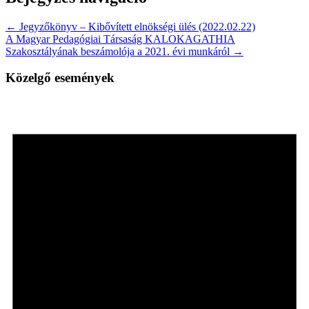
← Jegyzőkönyv – Kibővített elnökségi ülés (2022.02.22)
A Magyar Pedagógiai Társaság KALOKAGATHIA
Szakosztályának beszámolója a 2021. évi munkáról →
Közelgő események