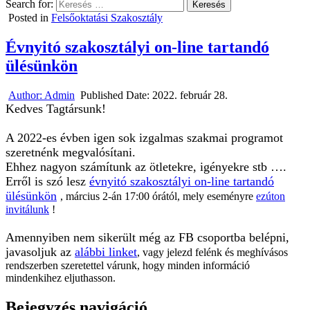
Search for:
Posted in
Felsőoktatási Szakosztály
Évnyitó szakosztályi on-line tartandó
ülésünkön
Author:
Admin
Published Date:
2022. február 28.
Kedves Tagtársunk!
A 2022-es évben igen sok izgalmas szakmai programot
szeretnénk megvalósítani.
Ehhez nagyon számítunk az ötletekre, igényekre stb ….
Erről is szó lesz
évnyitó szakosztályi on-line tartandó
ülésünkön
, március 2-án 17:00 órától, mely eseményre
ezúton
invitálunk
!
Amennyiben nem sikerült még az FB csoportba belépni,
javasoljuk az
alábbi linket
, vagy jelezd felénk és meghívásos
rendszerben szeretettel várunk, hogy minden információ
mindenkihez eljuthasson.
Bejegyzés navigáció