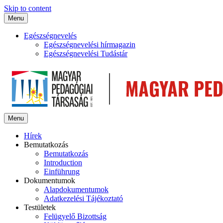
Skip to content
Menu
Egészségnevelés
Egészségnevelési hírmagazin
Egészségnevelési Tudástár
Menu
Hírek
Bemutatkozás
Bemutatkozás
Introduction
Einführung
Dokumentumok
Alapdokumentumok
Adatkezelési Tájékoztató
Testületek
Felügyelő Bizottság