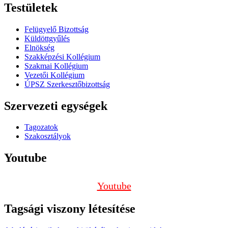
Testületek
Felügyelő Bizottság
Küldöttgyűlés
Elnökség
Szakképzési Kollégium
Szakmai Kollégium
Vezetői Kollégium
ÚPSZ Szerkesztőbizottság
Szervezeti egységek
Tagozatok
Szakosztályok
Youtube
Youtube
Tagsági viszony létesítése