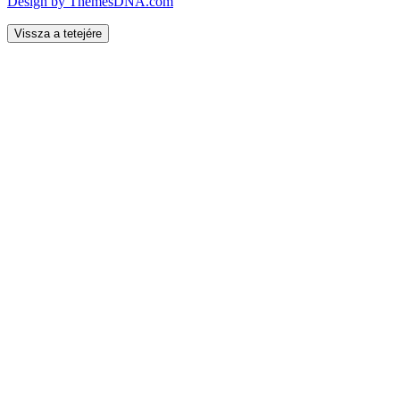
Design by ThemesDNA.com
Vissza a tetejére