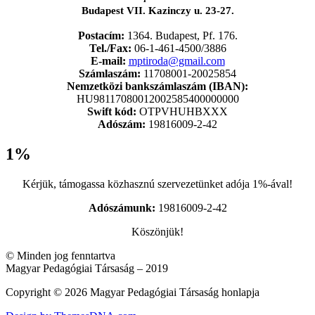
Budapest VII. Kazinczy u. 23-27.
Postacím:
1364. Budapest, Pf. 176.
Tel./Fax:
06-1-461-4500/3886
E-mail:
mptiroda@gmail.com
Számlaszám:
11708001-20025854
Nemzetközi bankszámlaszám (IBAN):
HU98117080012002585400000000
Swift kód:
OTPVHUHBXXX
Adószám:
19816009-2-42
1%
Kérjük, támogassa közhasznú szervezetünket adója 1%-ával!
Adószámunk:
19816009-2-42
Köszönjük!
© Minden jog fenntartva
Magyar Pedagógiai Társaság – 2019
Copyright © 2026 Magyar Pedagógiai Társaság honlapja